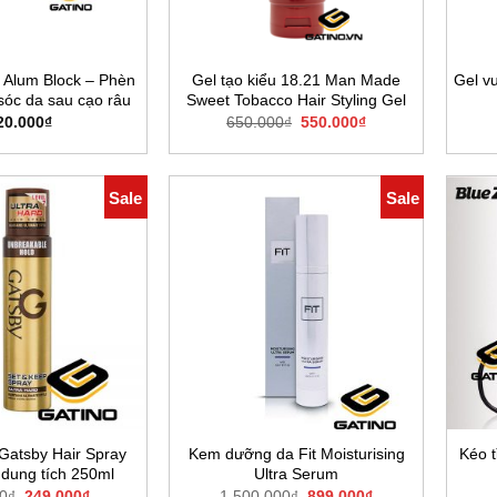
 Alum Block – Phèn
Gel tạo kiểu 18.21 Man Made
Gel v
óc da sau cạo râu
Sweet Tobacco Hair Styling Gel
Giá
Giá
20.000
₫
650.000
₫
550.000
₫
gốc
hiện
là:
tại
650.000₫.
là:
550.000₫.
Sale
Sale
 Gatsby Hair Spray
Kem dưỡng da Fit Moisturising
Kéo t
 dung tích 250ml
Ultra Serum
Giá
Giá
Giá
Giá
0
₫
249.000
₫
1.500.000
₫
899.000
₫