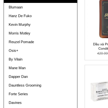
Blumaan
Hanz De Fuko
Kevin Murphy
Morris Motley
Reuzel Pomade
Dầu xả Pr
Condi
Osis+
420.00
By Vilain
Mane Man
Dapper Dan
Dauntless Grooming
Forte Series
Davines