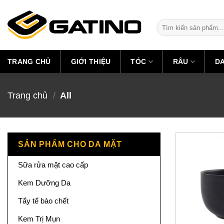
Skip
to
Tìm
content
kiếm:
TRANG CHỦ
GIỚI THIỆU
TÓC
RÂU
D
Trang chủ
/
All
SẢN PHẨM CHO DA MẶT
Sữa rửa mặt cao cấp
Kem Dưỡng Da
Tẩy tế bào chết
Kem Trị Mụn