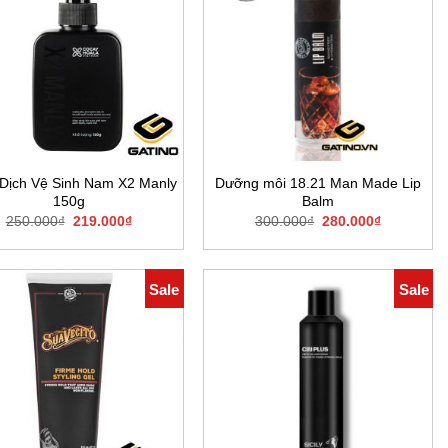
Dịch Vệ Sinh Nam X2 Manly
Dưỡng môi 18.21 Man Made Lip
150g
Balm
Giá
Giá
Giá
Giá
250.000
₫
219.000
₫
300.000
₫
280.000
₫
gốc
hiện
gốc
hiện
là:
tại
là:
tại
250.000₫.
là:
300.000₫.
là:
219.000₫.
280.000₫.
Sale
Sale