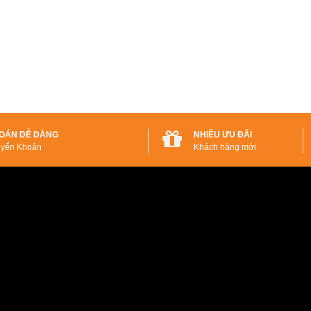
OÁN DỄ DÀNG
NHIỀU ƯU ĐÃI
yển Khoản
Khách hàng mới