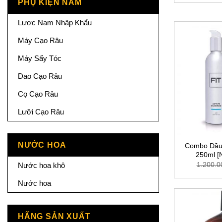
PHỤ KIỆN NAM
Lược Nam Nhập Khẩu
Máy Cạo Râu
Máy Sấy Tóc
Dao Cạo Râu
Cọ Cạo Râu
Lưỡi Cạo Râu
NƯỚC HOA
Combo Dầu 
250ml [
1.200.0
Nước hoa khô
Nước hoa
HÃNG SẢN XUẤT