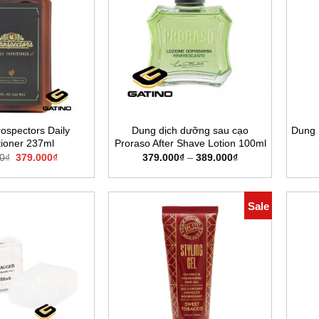
ospectors Daily
Dung dịch dưỡng sau cạo
Dung 
tioner 237ml
Proraso After Shave Lotion 100ml
Giá
Giá
Khoảng
0
₫
379.000
₫
379.000
₫
–
389.000
₫
gốc
hiện
giá:
là:
tại
từ
420.000₫.
là:
379.000₫
379.000₫.
đến
Sale
389.000₫