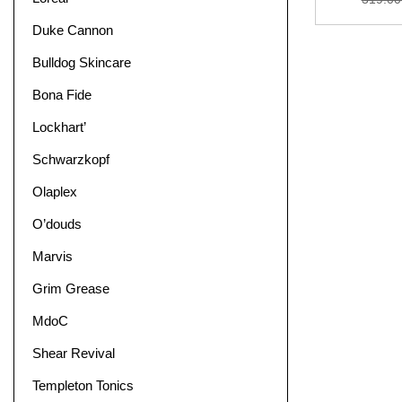
Duke Cannon
Bulldog Skincare
Bona Fide
Lockhart’
Schwarzkopf
Olaplex
O’douds
Marvis
Grim Grease
MdoC
Shear Revival
Templeton Tonics