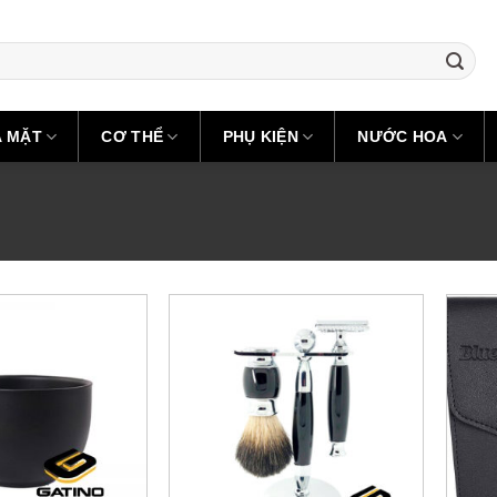
A MẶT
CƠ THỂ
PHỤ KIỆN
NƯỚC HOA