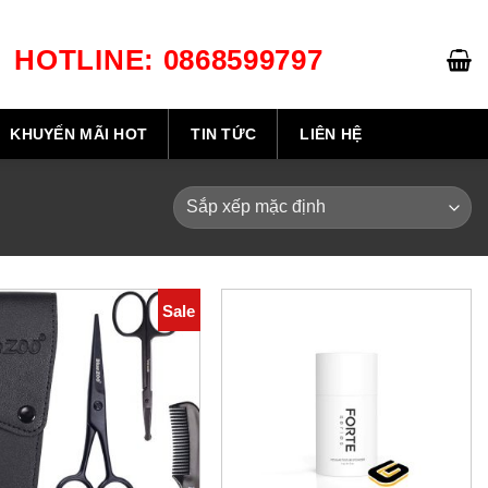
HOTLINE: 0868599797
GIỎ HÀNG /
0
₫
KHUYẾN MÃI HOT
TIN TỨC
LIÊN HỆ
Sale