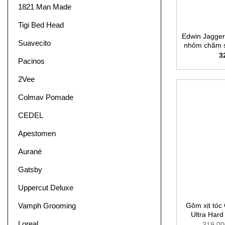
1821 Man Made
Tigi Bed Head
Edwin Jagger
Suavecito
nhôm chăm s
3
Pacinos
2Vee
Colmav Pomade
CEDEL
Apestomen
Aurané
Gatsby
Uppercut Deluxe
Vamph Grooming
Gôm xịt tóc
Ultra Hard
Loreal
319.00