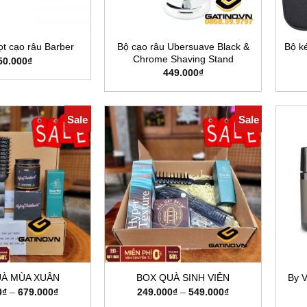
Bộ cạo râu Ubersuave Black &
Bộ ké
ọt cạo râu Barber
Chrome Shaving Stand
50.000
₫
449.000
₫
Sale
Sale
By V
UÀ MÙA XUÂN
BOX QUÀ SINH VIÊN
Khoảng
Khoảng
0
₫
–
679.000
₫
249.000
₫
–
549.000
₫
giá:
giá: