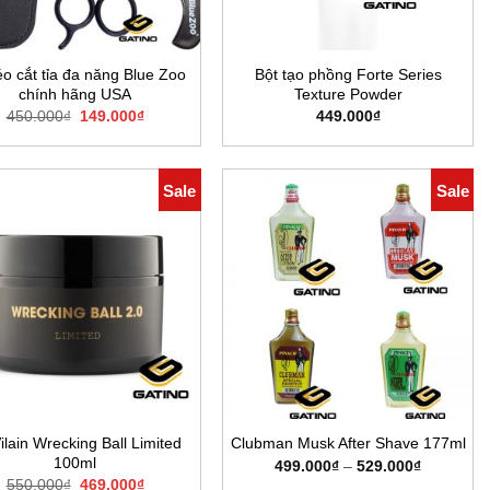
o cắt tỉa đa năng Blue Zoo
Bột tạo phồng Forte Series
chính hãng USA
Texture Powder
Giá
Giá
450.000
₫
149.000
₫
449.000
₫
gốc
hiện
là:
tại
450.000₫.
là:
149.000₫.
Sale
Sale
ilain Wrecking Ball Limited
Clubman Musk After Shave 177ml
100ml
Khoảng
499.000
₫
–
529.000
₫
giá:
Giá
Giá
550.000
₫
469.000
₫