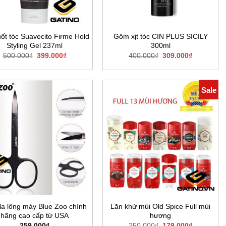
uốt tóc Suavecito Firme Hold
Gôm xịt tóc CIN PLUS SICILY
Styling Gel 237ml
300ml
Giá
Giá
Giá
Giá
500.000
₫
399.000
₫
400.000
₫
309.000
₫
gốc
hiện
gốc
hiện
là:
tại
là:
tại
500.000₫.
là:
400.000₫.
là:
399.000₫.
309.000₫.
Sale
ỉa lông mày Blue Zoo chính
Lăn khử mùi Old Spice Full mùi
hãng cao cấp từ USA
hương
Giá
Giá
259.000
₫
250.000
₫
179.000
₫