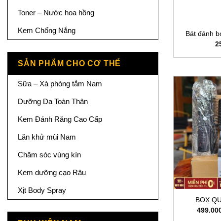
Toner – Nước hoa hồng
Kem Chống Nắng
Bát đánh b
2
SẢN PHẨM CHO CƠ THỂ
Sữa – Xà phòng tắm Nam
Dưỡng Da Toàn Thân
Kem Đánh Răng Cao Cấp
Lăn khử mùi Nam
Chăm sóc vùng kín
Kem dưỡng cạo Râu
Xịt Body Spray
BOX Q
499.00