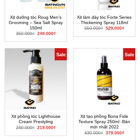
Xịt dưỡng tóc Roug Men’s
Xịt làm dày tóc Forte Series
Grooming – Sea Salt Spray
Thickening Spray 118ml
150ml
Giá
Giá
550.000
₫
529.000
₫
gốc
hiện
Giá
Giá
350.000
₫
249.000
₫
là:
tại
gốc
hiện
550.000₫.
là:
là:
tại
529.000
350.000₫.
là:
249.000₫.
Sale
Sale
Xịt phồng tóc Lighthouse
Xịt tạo phồng Bona Fide
Cream Prestyling
Texture Spray 250ml -Bản
mới nhất 2022
Giá
Giá
240.000
₫
219.000
₫
gốc
hiện
Giá
Giá
430.000
₫
379.000
₫
là:
tại
gốc
hiện
240.000₫.
là: