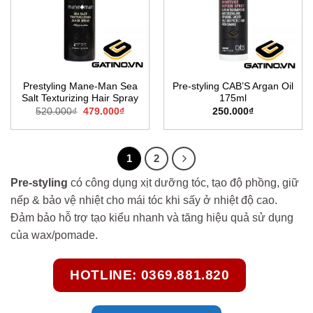
Prestyling Mane-Man Sea
Pre-styling CAB’S Argan Oil
Salt Texturizing Hair Spray
175ml
Giá
Giá
520.000
₫
479.000
₫
250.000
₫
gốc
hiện
là:
tại
520.000₫.
là:
479.000₫.
1
2
Pre-styling
có công dụng xịt dưỡng tóc, tạo độ phồng, giữ
nếp & bảo vệ nhiệt cho mái tóc khi sấy ở nhiệt độ cao.
Đảm bảo hỗ trợ tạo kiểu nhanh và tăng hiệu quả sử dụng
của wax/pomade.
HOTLINE: 0369.881.820