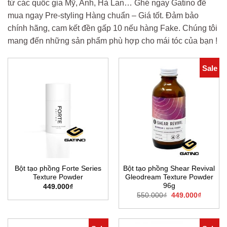
từ các quốc gia Mỹ, Anh, Hà Lan… Ghé ngay Gatino để
mua ngay Pre-styling Hàng chuẩn – Giá tốt. Đảm bảo
chính hãng, cam kết đền gấp 10 nếu hàng Fake. Chúng tôi
mang đến những sản phẩm phù hợp cho mái tóc của bạn !
Sale
Bột tạo phồng Forte Series
Bột tạo phồng Shear Revival
Texture Powder
Gleodream Texture Powder
96g
449.000
₫
Giá
Giá
550.000
₫
449.000
₫
gốc
hiện
là:
tại
550.000₫.
là:
449.000