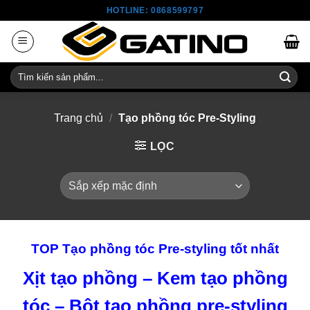
Skip
HOTLINE: 0868599797
to
content
Tìm
kiếm:
Trang chủ
/
Tạo phồng tóc Pre-Styling
LỌC
TOP Tạo phồng tóc Pre-styling tốt nhất
Xịt tạo phồng – Kem tạo phồng
tóc – Bột tạo phồng pre-styling