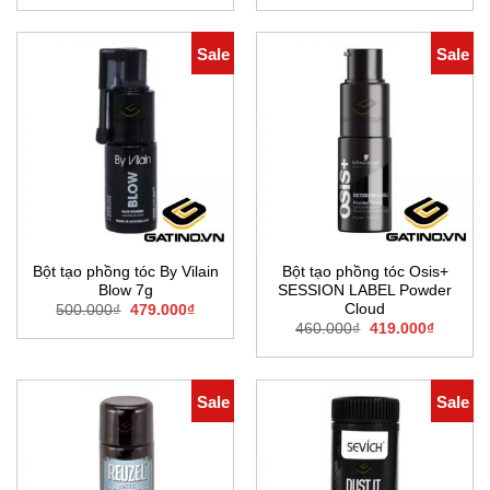
là:
tại
là:
tại
289.000₫.
là:
289.000₫.
là:
249.000₫.
249.000
Sale
Sale
Bột tạo phồng tóc By Vilain
Bột tạo phồng tóc Osis+
Blow 7g
SESSION LABEL Powder
Cloud
Giá
Giá
500.000
₫
479.000
₫
gốc
hiện
Giá
Giá
460.000
₫
419.000
₫
là:
tại
gốc
hiện
500.000₫.
là:
là:
tại
479.000₫.
460.000₫.
là:
419.000
Sale
Sale