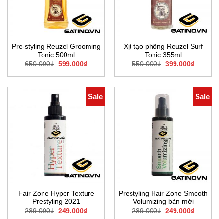
Pre-styling Reuzel Grooming
Xịt tạo phồng Reuzel Surf
Tonic 500ml
Tonic 355ml
Giá
Giá
Giá
Giá
650.000
₫
599.000
₫
550.000
₫
399.000
₫
gốc
hiện
gốc
hiện
là:
tại
là:
tại
650.000₫.
là:
550.000₫.
là:
599.000₫.
399.000
Sale
Sale
Hair Zone Hyper Texture
Prestyling Hair Zone Smooth
Prestyling 2021
Volumizing bản mới
Giá
Giá
Giá
Giá
289.000
₫
249.000
₫
289.000
₫
249.000
₫
gốc
hiện
gốc
hiện