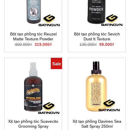
Bột tạo phồng tóc Reuzel
Bột tạo phồng tóc Sevich
Matte Texture Powder
Dust It Texture
Giá
Giá
Giá
Giá
400.000
₫
319.000
₫
130.000
₫
99.000
₫
gốc
hiện
gốc
hiện
là:
tại
là:
tại
400.000₫.
là:
130.000₫.
là:
319.000₫.
99.000₫.
Sale
Xịt tạo phồng tóc Suavecito
Xịt tạo phồng Davines Sea
Grooming Spray
Salt Spray 250ml