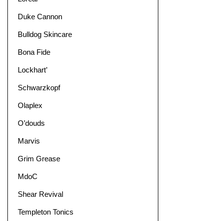
Duke Cannon
Bulldog Skincare
Bona Fide
Lockhart’
Schwarzkopf
Olaplex
O’douds
Marvis
Grim Grease
MdoC
Shear Revival
Templeton Tonics