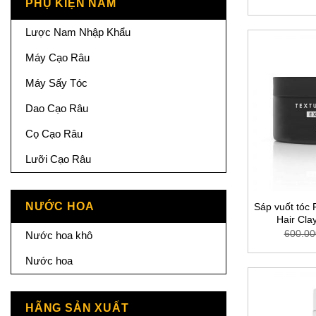
PHỤ KIỆN NAM
Lược Nam Nhập Khẩu
Máy Cạo Râu
Máy Sấy Tóc
Dao Cạo Râu
Cọ Cạo Râu
Lưỡi Cạo Râu
NƯỚC HOA
Sáp vuốt tóc 
Hair Cla
600.00
Nước hoa khô
Nước hoa
HÃNG SẢN XUẤT