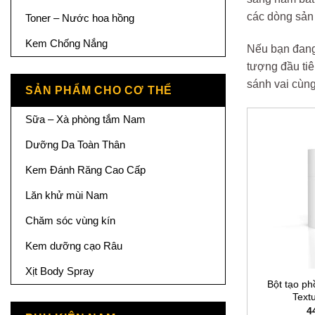
các dòng sản
Toner – Nước hoa hồng
Kem Chống Nắng
Nếu bạn đang 
tượng đầu ti
sánh vai cùng
SẢN PHẨM CHO CƠ THỂ
Sữa – Xà phòng tắm Nam
Dưỡng Da Toàn Thân
Kem Đánh Răng Cao Cấp
Lăn khử mùi Nam
Chăm sóc vùng kín
Kem dưỡng cạo Râu
Xịt Body Spray
Bột tạo ph
Text
4