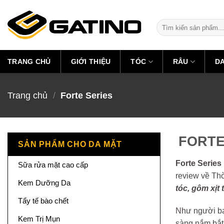
Skip
to
Tìm
content
kiếm:
TRANG CHỦ
GIỚI THIỆU
TÓC
RÂU
D
Trang chủ
/
Forte Series
FORTE 
SẢN PHẨM CHO DA MẶT
Forte Series
Sữa rửa mặt cao cấp
review về Th
Kem Dưỡng Da
tóc, gôm xịt
Tẩy tế bào chết
Như người b
Kem Trị Mụn
sàng nắm bắt 