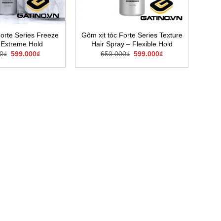
Forte Series Freeze
Gôm xịt tóc Forte Series Texture
 Extreme Hold
Hair Spray – Flexible Hold
Giá
Giá
Giá
Giá
0
₫
599.000
₫
650.000
₫
599.000
₫
gốc
hiện
gốc
hiện
là:
tại
là:
tại
650.000₫.
là:
650.000₫.
là:
599.000₫.
599.000₫.