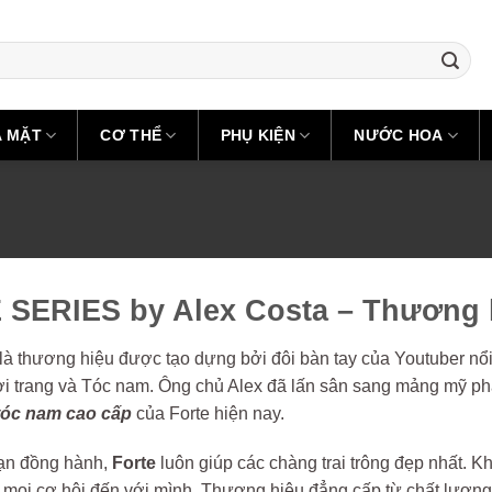
A MẶT
CƠ THỂ
PHỤ KIỆN
NƯỚC HOA
SERIES by Alex Costa – Thương h
là thương hiệu được tạo dựng bởi đôi bàn tay của Youtuber nổi
ời trang và Tóc nam. Ông chủ Alex đã lấn sân sang mảng mỹ p
 tóc nam cao cấp
của Forte hiện nay.
ạn đồng hành,
Forte
luôn giúp các chàng trai trông đẹp nhất. Kh
mọi cơ hội đến với mình. Thương hiệu đẳng cấp từ chất lượng, 