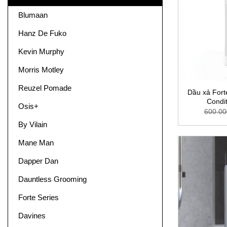
Blumaan
Hanz De Fuko
Kevin Murphy
Morris Motley
Reuzel Pomade
Dầu xả Fort
Condi
Osis+
600.00
By Vilain
Mane Man
Dapper Dan
Dauntless Grooming
Forte Series
Davines