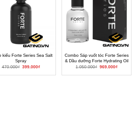
ạo kiểu Forte Series Sea Salt
Combo Sáp vuốt tóc Forte Series
Spray
& Dầu dưỡng Forte Hydrating Oil
Giá
Giá
Giá
Giá
470.000
₫
399.000
₫
1.050.000
₫
969.000
₫
gốc
hiện
gốc
hiện
là:
tại
là:
tại
470.000₫.
là:
1.050.000₫.
là:
399.000₫.
969.000₫