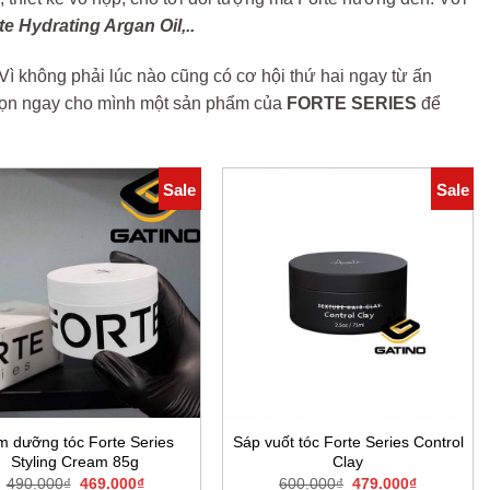
te Hydrating Argan Oil,..
ì không phải lúc nào cũng có cơ hội thứ hai ngay từ ấn
 chọn ngay cho mình một sản phẩm của
FORTE SERIES
để
Sale
Sale
 dưỡng tóc Forte Series
Sáp vuốt tóc Forte Series Control
Styling Cream 85g
Clay
Giá
Giá
Giá
Giá
490.000
₫
469.000
₫
600.000
₫
479.000
₫