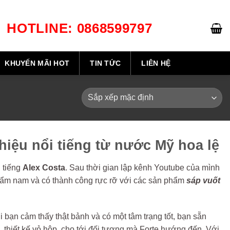
HOTLINE: 0868599797
GIỎ HÀNG /
0
₫
KHUYẾN MÃI HOT
TIN TỨC
LIÊN HỆ
iệu nổi tiếng từ nước Mỹ hoa lệ
 tiếng
Alex Costa
. Sau thời gian lập kênh Youtube của mình
hẩm nam và có thành công rực rỡ với các sản phẩm
sáp vuốt
i bạn cảm thấy thật bảnh và có một tâm trạng tốt, bạn sẵn
thiết kế vỏ hộp, cho tới đối tượng mà Forte hướng đến. Với