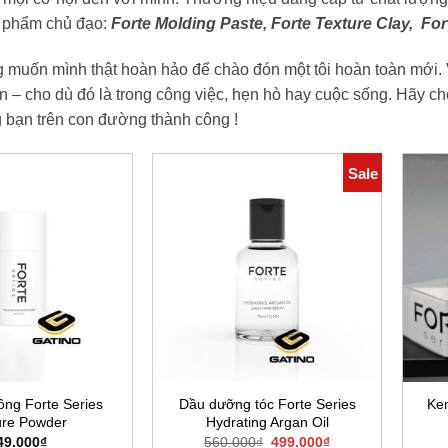
 phẩm chủ đạo:
Forte Molding Paste, Forte Texture Clay,
For
muốn mình thật hoàn hảo để chào đón một tôi hoàn toàn mới. V
ên – cho dù đó là trong công việc, hẹn hò hay cuộc sống. Hãy
 bạn trên con đường thành công !
Sale
ồng Forte Series
Dầu dưỡng tóc Forte Series
Kem
ure Powder
Hydrating Argan Oil
Giá
Giá
49.000
₫
560.000
₫
499.000
₫