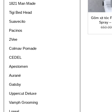
1821 Man Made
Tigi Bed Head
Gôm xịt tóc 
Suavecito
Spray –
650.00
Pacinos
2Vee
Colmav Pomade
CEDEL
Apestomen
Aurané
Gatsby
Uppercut Deluxe
Vamph Grooming
Loreal