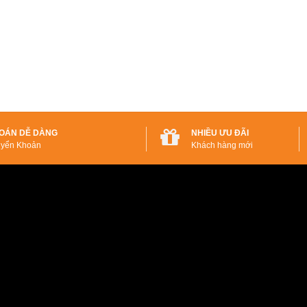
OÁN DỄ DÀNG
NHIỀU ƯU ĐÃI
yển Khoản
Khách hàng mới