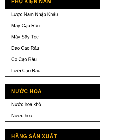
PHỤ KIỆN NAM
Lược Nam Nhập Khẩu
Máy Cạo Râu
Máy Sấy Tóc
Dao Cạo Râu
Cọ Cạo Râu
Lưỡi Cạo Râu
NƯỚC HOA
Nước hoa khô
Nước hoa
HÃNG SẢN XUẤT