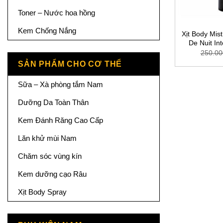
Toner – Nước hoa hồng
Kem Chống Nắng
Xịt Body Mi
De Nuit I
250.00
SẢN PHẨM CHO CƠ THỂ
Sữa – Xà phòng tắm Nam
Dưỡng Da Toàn Thân
Kem Đánh Răng Cao Cấp
Lăn khử mùi Nam
Chăm sóc vùng kín
Kem dưỡng cạo Râu
Xịt Body Spray