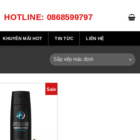
HOTLINE: 0868599797
GIỎ HÀNG /
0
₫
KHUYẾN MÃI HOT
TIN TỨC
LIÊN HỆ
Sale