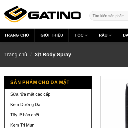
Skip
to
Tìm
content
kiếm:
TRANG CHỦ
GIỚI THIỆU
TÓC
RÂU
D
Trang chủ
/
Xịt Body Spray
SẢN PHẨM CHO DA MẶT
Sữa rửa mặt cao cấp
Kem Dưỡng Da
Tẩy tế bào chết
Kem Trị Mụn