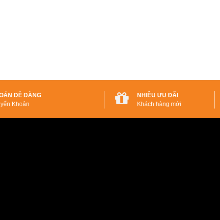
OÁN DỄ DÀNG
NHIỀU ƯU ĐÃI
yển Khoản
Khách hàng mới