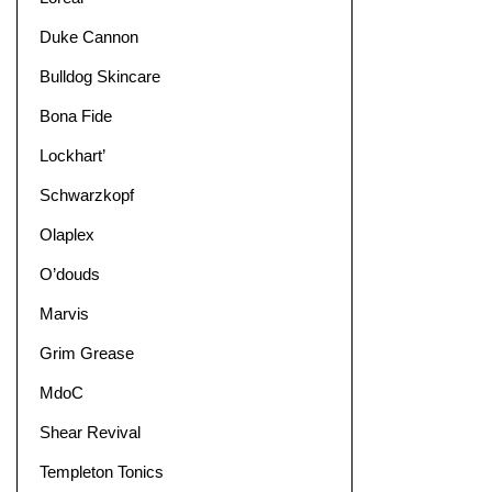
Duke Cannon
Bulldog Skincare
Bona Fide
Lockhart’
Schwarzkopf
Olaplex
O’douds
Marvis
Grim Grease
MdoC
Shear Revival
Templeton Tonics