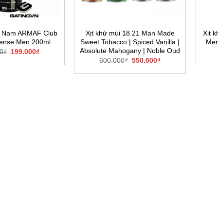
st Nam ARMAF Club
Xịt khử mùi 18.21 Man Made
Xịt 
ntense Men 200ml
Sweet Tobacco | Spiced Vanilla |
Men
Absolute Mahogany | Noble Oud
Giá
Giá
0
₫
199.000
₫
gốc
hiện
Giá
Giá
600.000
₫
550.000
₫
là:
tại
gốc
hiện
250.000₫.
là:
là:
tại
199.000₫.
600.000₫.
là:
550.000₫.