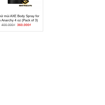
khử mùi AXE Body Spray for
 Anarchy 4 oz (Pack of 3)
Giá
Giá
400.000
₫
360.000
₫
gốc
hiện
là:
tại
400.000₫.
là:
360.000₫.