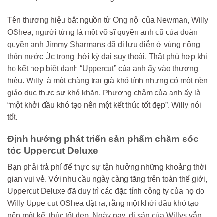
Tên thương hiệu bắt nguồn từ Ông nội của Newman, Willy
OShea, người từng là một võ sĩ quyền anh cũ của đoàn
quyền anh Jimmy Sharmans đã đi lưu diễn ở vùng nông
thôn nước Úc trong thời kỳ đại suy thoái. Thật phù hợp khi
họ kết hợp biệt danh “Uppercut” của anh ấy vào thương
hiệu. Willy là một chàng trai già khó tính nhưng có một nền
giáo dục thực sự khó khăn. Phương châm của anh ấy là
“một khởi đầu khó tạo nên một kết thúc tốt đẹp”. Willy nói
tốt.
Định hướng phát triển sản phẩm chăm sóc
tóc Uppercut Deluxe
Bạn phải trả phí để thực sự tận hưởng những khoảng thời
gian vui vẻ. Với nhu cầu ngày càng tăng trên toàn thế giới,
Uppercut Deluxe đã duy trì các đặc tính công ty của họ do
Willy Uppercut OShea đặt ra, rằng một khởi đầu khó tạo
nên một kết thúc tốt đẹp. Ngày nay, di sản của Willys vẫn