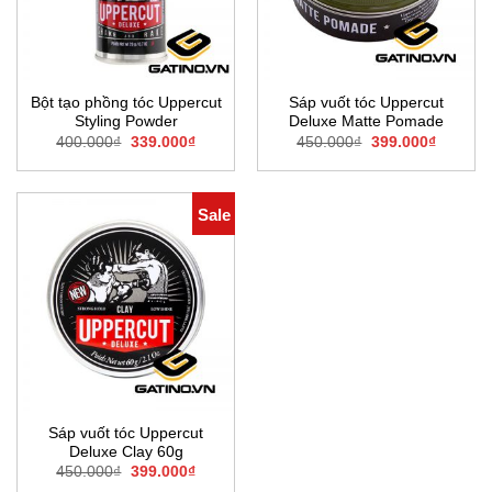
Bột tạo phồng tóc Uppercut
Sáp vuốt tóc Uppercut
Styling Powder
Deluxe Matte Pomade
Giá
Giá
Giá
Giá
400.000
₫
339.000
₫
450.000
₫
399.000
₫
gốc
hiện
gốc
hiện
là:
tại
là:
tại
400.000₫.
là:
450.000₫.
là:
339.000₫.
399.000
Sale
Sáp vuốt tóc Uppercut
Deluxe Clay 60g
Giá
Giá
450.000
₫
399.000
₫
gốc
hiện