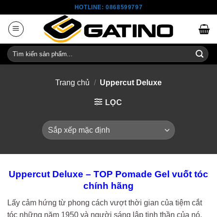
Skip
HOTLINE: 0868599797
to
content
Tìm
kiếm:
Trang chủ
/
Uppercut Deluxe
LỌC
Uppercut Deluxe – TOP Pomade Gel vuốt tóc
chính hãng
Lấy cảm hứng từ phong cách vượt thời gian của tiệm cắt
tóc những năm 1950 và người sáng lập tinh thần của nó,