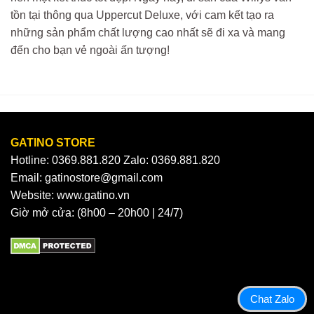
tồn tại thông qua Uppercut Deluxe, với cam kết tạo ra
những sản phẩm chất lượng cao nhất sẽ đi xa và mang
đến cho bạn vẻ ngoài ấn tượng!
GATINO STORE
Hotline: 0369.881.820 Zalo: 0369.881.820
Email: gatinostore@gmail.com
Website: www.gatino.vn
Giờ mở cửa: (8h00 – 20h00 | 24/7)
Chat Zalo