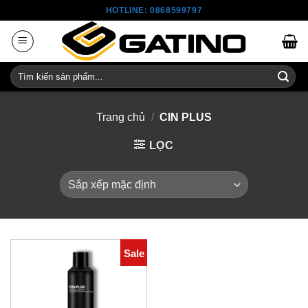
Skip
HOTLINE: 0868599797
to
content
Tìm
kiếm:
Trang chủ
/
CIN PLUS
LỌC
Sale