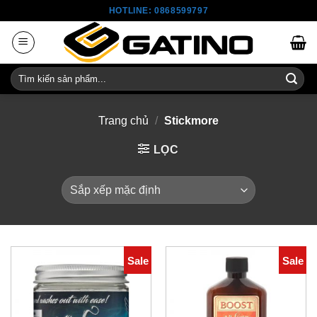
Skip
HOTLINE: 0868599797
to
content
Tìm
kiếm:
Trang chủ
/
Stickmore
LỌC
Sale
Sale