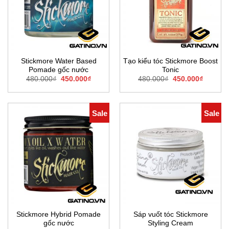
Stickmore Water Based
Tạo kiểu tóc Stickmore Boost
Pomade gốc nước
Tonic
Giá
Giá
Giá
Giá
480.000
₫
450.000
₫
480.000
₫
450.000
₫
gốc
hiện
gốc
hiện
là:
tại
là:
tại
480.000₫.
là:
480.000₫.
là:
450.000₫.
450.000
Sale
Sale
Stickmore Hybrid Pomade
Sáp vuốt tóc Stickmore
gốc nước
Styling Cream