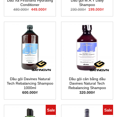
Dầu Xả Firsthand Hydrating
Dầu gội M.A.Y Daily
Conditioner
Shampoo
Giá
Giá
Giá
Giá
480.000
₫
449.000
₫
230.000
₫
199.000
₫
gốc
hiện
gốc
hiện
là:
tại
là:
tại
480.000₫.
là:
230.000₫.
là:
449.000₫.
199.000
​Dầu gội Davines Natural
Dầu gội cân bằng dầu
Tech Rebalancing Shampoo
Davines Natural Tech
1000ml
Rebalancing Shampoo
600.000
₫
320.000
₫
Sale
Sale