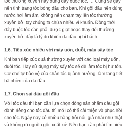
tóc thường xuyên hay dùng dây buộc tóc, … Cũng sẽ gây
nên tình trạng tóc bóng dầu cho bạn. Khi gội đầu nên dùng
nước hơi âm ấm, không nên chạm tay lên tóc thường
xuyên bởi tay chúng ta chứa nhiều vi khuẩn. Đồng thời,
dây buộc tóc cần phải được giặt hoặc thay đổi thường
xuyên bởi đây là lý do khiến da đầu bị bí bách.
1.6. Tiếp xúc nhiều với máy uốn, duỗi, máy sấy tóc
Khi bạn tiếp xúc quá thường xuyên với các loại máy uốn,
duỗi tóc. Hay sử dụng máy sấy tóc sẽ dễ làm tóc bị hư tổn.
Cơ chế tự bảo vệ của chân tóc bị ảnh hưởng, làm tăng tiết
bã nhờn của da đầu.
1.7. Chọn sai dầu gội đầu
Với tóc dầu thì bạn cần lựa chọn dòng sản phẩm dầu gội
dành riêng cho tóc dầu thì mới có thể cải thiện và phục hồi
cho tóc. Ngày nay có nhiều hàng trôi nổi, giả nhái như thật
và không rõ nguồn gốc xuất xứ. Nên bạn cần phải tìm hiểu