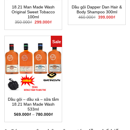
18.21 Man Made Wash
Dầu gội Dapper Dan Hair &
Original Sweet Tobacco
Body Shampoo 300ml
100ml
Giá
Giá
460.000
₫
399.000
₫
gốc
hiện
Giá
Giá
350.000
₫
299.000
₫
là:
tại
gốc
hiện
460.000₫.
là:
là:
tại
399.000
350.000₫.
là:
299.000₫.
Sale
Dầu gội – dầu xả – sữa tắm
18.21 Man Made Wash
533ml
Khoảng
569.000
₫
–
780.000
₫
giá:
từ
569.000₫
đến