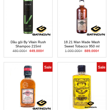
Dầu gội By Vilain Rush
18.21 Man Made Wash
Shampoo 215ml
Sweet Tobacco 950 ml
Giá
Giá
Giá
Giá
480.000
₫
449.000
₫
1.000.000
₫
889.000
₫
gốc
hiện
gốc
hiện
là:
tại
là:
tại
480.000₫.
là:
1.000.000₫.
là:
449.000₫.
889.00
Sale
Sale