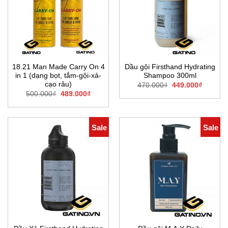
18.21 Man Made Carry On 4
Dầu gội Firsthand Hydrating
in 1 (dạng bọt, tắm-gội-xả-
Shampoo 300ml
cạo râu)
Giá
Giá
470.000
₫
449.000
₫
gốc
hiện
Giá
Giá
500.000
₫
489.000
₫
là:
tại
gốc
hiện
470.000₫.
là:
là:
tại
449.000
500.000₫.
là:
489.000₫.
Sale
Sale