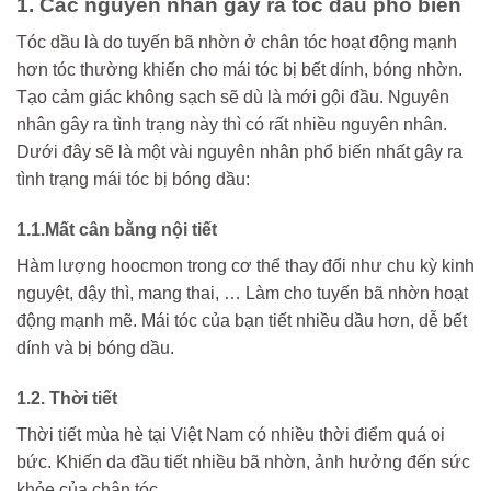
1. Các nguyên nhân gây ra tóc dầu phổ biến
780.000₫
Tóc dầu là do tuyến bã nhờn ở chân tóc hoạt động mạnh
hơn tóc thường khiến cho mái tóc bị bết dính, bóng nhờn.
Tạo cảm giác không sạch sẽ dù là mới gội đầu. Nguyên
nhân gây ra tình trạng này thì có rất nhiều nguyên nhân.
Dưới đây sẽ là một vài nguyên nhân phổ biến nhất gây ra
tình trạng mái tóc bị bóng dầu:
1.1.Mất cân bằng nội tiết
Hàm lượng hoocmon trong cơ thể thay đổi như chu kỳ kinh
nguyệt, dậy thì, mang thai, … Làm cho tuyến bã nhờn hoạt
động mạnh mẽ. Mái tóc của bạn tiết nhiều dầu hơn, dễ bết
dính và bị bóng dầu.
1.2. Thời tiết
Thời tiết mùa hè tại Việt Nam có nhiều thời điểm quá oi
bức. Khiến da đầu tiết nhiều bã nhờn, ảnh hưởng đến sức
khỏe của chân tóc.