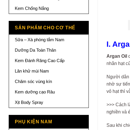
Kem Chống Nắng
SẢN PHẨM CHO CƠ THỂ
Sữa – Xà phòng tắm Nam
I. Arga
Dưỡng Da Toàn Thân
Argan Oil
c
Kem Đánh Răng Cao Cấp
nhân hạt củ
Lăn khử mùi Nam
Người dân 
Chăm sóc vùng kín
nhờ sự tiế
vỏ hạt thì 
Kem dưỡng cạo Râu
Xịt Body Spray
>>> Cách là
nghiền và é
PHỤ KIỆN NAM
Sau khi chi