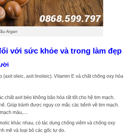
dầu Argan
 đối với sức khỏe và trong làm đẹp
ười
axit oleic, axit linoleic). Vitamin E và chất chống oxy hóa
c chất axit béo không bão hòa rất tốt cho hệ tim mạch.
thể. Giúp tránh được nguy cơ mắc các bệnh về tim mạch.
ữa mạch máu,…
nolic khác nhau, có tác dụng chống viêm và chống oxy
h mẽ và loại bỏ các gốc tự do.