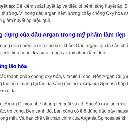
yết áp
: Để kiểm soát huyết áp và điều trị bệnh tăng huyết áp. 
g thường. Vì trong dầu argan hàm lượng chấy chống Oxy hòa ca
 giảm huyết áp hiệu quả.
ng dụng của dầu Argan trong mỹ phẩm làm đẹp
mang đến nhiều lợi ích cho sức khỏe. Dầu argan còn là sản ph
g trực tiếp hoặc đưa vào trong các mỹ phẩm lầm đẹp.
ống lão hóa
ác thành phần chống oxy hóa, vitamin E cao. Nên Argan Oil (A
g lão hóa, mang lại làn da sáng mịn hơn. Argania Spinosa hấp
ề mặt da.
ọt Argan Oil xoa nhẹ nhàng lên mặt và cổ. Sau đó rửa lại trước
hắc, trẻ trung. Bên cạnh đó, bạn cũng có thể dùng dầu này mas
bọng mắt. Và hạn chế vết chân chim của Argania Spinosa sẽ khi