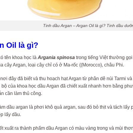
Tinh dầu Argan – Argan Oil là gì? Tinh dầu dưỡ
n Oil là gì?
ó tên khoa học là
Argania spinosa
trong tiếng Việt thường gọi
a cây Argan, loại cây chỉ có ở Ma-rốc ((Morocco), châu Phi.
nơi đây đã biết và thu hoạch hạt Argan từ phân dê núi Tarmi v
n bộ của khoa học dầu Argan đã chiết xuất nhanh hơn bằng ph
vẫn cần làm thủ công.
m dầu argan là phơi khô quả argan, sau đó bỏ thịt và tách lấy p
p lấy dầu.
ết xuất ra thành phẩm dầu Argan có màu vàng trong và mùi thơm