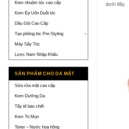
Kem nhuộm tóc cao cấp
dưới đây.
Kem Ép Uốn Duỗi tóc
Dầu Gội Cao Cấp
Tạo phồng tóc Pre-Styling
Máy Sấy Tóc
Lược Nam Nhập Khẩu
SẢN PHẨM CHO DA MẶT
Sữa rửa mặt cao cấp
Kem Dưỡng Da
Tẩy tế bào chết
Kem Trị Mụn
Toner – Nước hoa hồng