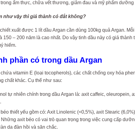
trong ẩm thực, chữa vết thương, giảm đau và mỹ phẩm dưỡng 
 như vậy thì giá thành có đắt không?
chiết xuất được 1 lít dầu Argan cần dùng 100kg quả Argan. Mỗi 
là 150 – 200 năm là cao nhất. Do vậy tinh dầu này có giá thành
uý hiếm.
ành phần có trong dầu Argan
chứa vitamin E (loại tocopherols), các chất chống oxy hóa phen
g chất khác. Cụ thể như sau:
ol tự nhiên chính trong dầu Argan là: axit caffeic, oleuropein, axi
.
 béo thiết yếu gồm có: Axit Linolenic (<0,5%), axit Stearic (6,0%),
 Những axit béo có vai trò quan trọng trong việc cung cấp dưỡn
làn da đàn hồi và săn chắc.