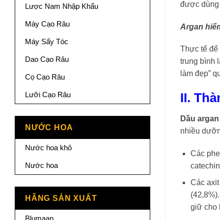
được dùng 
Lược Nam Nhập Khẩu
Máy Cạo Râu
Argan hiếm
Máy Sấy Tóc
Thực tế để 
Dao Cạo Râu
trung bình 
làm đẹp” q
Cọ Cạo Râu
Lưỡi Cạo Râu
II. Th
Dầu argan
NƯỚC HOA
nhiều dưỡn
Nước hoa khô
Các phen
Nước hoa
catechin
Các axit
(42,8%).
HÃNG SẢN XUẤT
giữ cho 
Blumaan