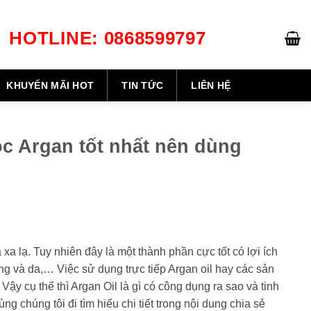
HOTLINE: 0868599797
GIỎ HÀNG /
0
₫
KHUYẾN MÃI HOT
TIN TỨC
LIÊN HỆ
óc Argan tốt nhất nên dùng
xa lạ. Tuy nhiên đây là một thành phần cực tốt có lợi ích
g và da,… Việc sử dụng trực tiếp Argan oil hay các sản
 cụ thể thì Argan Oil là gì có công dụng ra sao và tinh
g chúng tôi đi tìm hiểu chi tiết trong nội dung chia sẻ