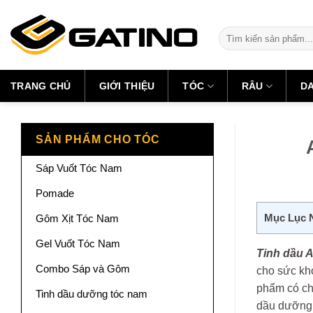
Skip
to
Tìm
content
kiếm:
TRANG CHỦ
GIỚI THIỆU
TÓC
RÂU
D
SẢN PHẨM CHO TÓC
Sáp Vuốt Tóc Nam
Pomade
Mục Lục 
Gôm Xịt Tóc Nam
Gel Vuốt Tóc Nam
Tinh dầu A
Combo Sáp và Gôm
cho sức kh
phẩm có chứ
Tinh dầu dưỡng tóc nam
dầu dưỡng t