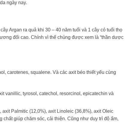
da ngày nay.
cây Argan ra quả khi 30 – 40 năm tuổi và 1 cây có tuổi thọ
 tương đối cao. Chính vì thế chúng được xem là “thần dược
ol, carotenes, squalene. Và các axit béo thiết yếu cùng
t vanillic, tyrosol, catechol, resorcinol, epicatechin và
 axit Palmitic (12,0%), axit Linoleic (36,8%), axit Oleic
g chất giúp chăm sóc, cải thiện. Cũng như duy trì độ ẩm,