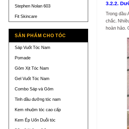
3.2.2. D
Stephen Nolan 603
Trong dầu 
Fit Skincare
chắc. Nhiều
hoàn hảo. 
SẢN PHẨM CHO TÓC
Sáp Vuốt Tóc Nam
Pomade
Gôm Xịt Tóc Nam
Gel Vuốt Tóc Nam
Combo Sáp và Gôm
Tinh dầu dưỡng tóc nam
Kem nhuộm tóc cao cấp
Kem Ép Uốn Duỗi tóc