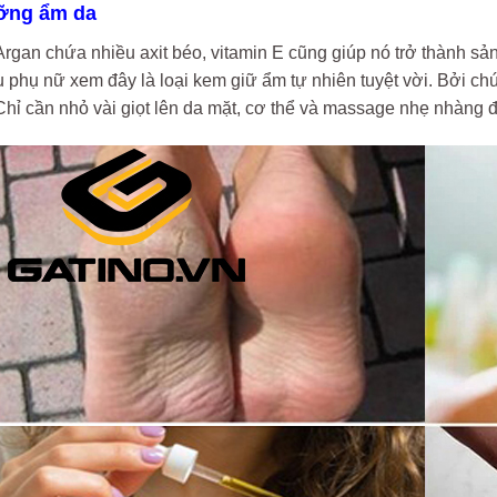
ưỡng ẩm da
Argan chứa nhiều axit béo, vitamin E cũng giúp nó trở thành 
 phụ nữ xem đây là loại kem giữ ẩm tự nhiên tuyệt vời. Bởi ch
Chỉ cần nhỏ vài giọt lên da mặt, cơ thể và massage nhẹ nhàng