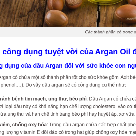
Các thành phần có trong 
ác công dụng tuyệt vời của Argan Oil
ng dụng của dầu Argan đối với sức khỏe con ng
rgan có chứa một số thành phần tốt cho sức khỏe gồm: Axit béo (
, phenol,…). Do vậy dầu argan sẽ có công dụng cụ thể như:
ránh bệnh tim mạch, ung thư, béo phì
: Dầu Argan có chứa cá
i loại dầu này có khả năng hạn chế lượng cholesterol vào cơ 
ừa ung thư và hạn chế tình trạng béo phì hay huyết áp, xơ v
iêm, chống oxy hóa
: Trong dầu argan chứa cấc hợp chất phe
g lượng vitamin E dồi dào có trong hạt giúp chống oxy hóa mạn