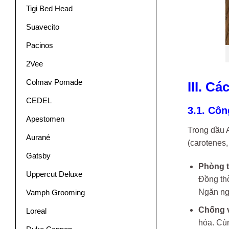
Tigi Bed Head
Suavecito
Pacinos
2Vee
Colmav Pomade
III. C
CEDEL
3.1. Cô
Apestomen
Trong dầu A
Aurané
(carotenes
Gatsby
Phòng t
Uppercut Deluxe
Đồng thờ
Ngăn ng
Vamph Grooming
Chống v
Loreal
hóa. Cùn