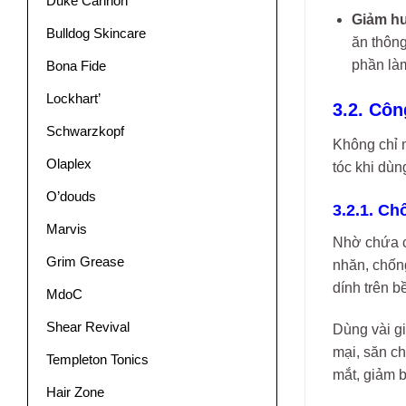
Duke Cannon
Giảm hu
Bulldog Skincare
ăn thôn
phần làm
Bona Fide
Lockhart’
3.2. Cô
Schwarzkopf
Không chỉ 
Olaplex
tóc khi dùn
O’douds
3.2.1. Ch
Marvis
Nhờ chứa c
Grim Grease
nhăn, chốn
dính trên b
MdoC
Shear Revival
Dùng vài gi
mại, săn c
Templeton Tonics
mắt, giảm 
Hair Zone