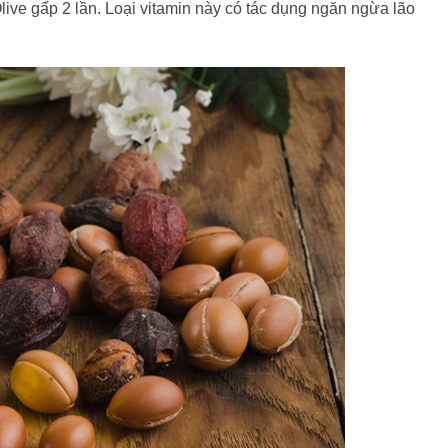
ive gấp 2 lần. Loại vitamin này có tác dụng ngăn ngừa lão