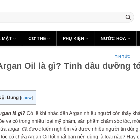
A MẶT
CƠ THỂ
PHỤ KIỆN
NƯỚC HOA
TIN TỨC
Argan Oil là gì? Tinh dầu dưỡng t
Nội Dung
[
show
]
rgan là gì?
Có lẽ khi nhắc đến Argan nhiều người còn thấy khá 
ỏe và có trong nhiều loại mỹ phẩm, sản phẩm chăm sóc tóc, món
a argan đã được kiểm nghiệm và được nhiều người tin dùng. Vậy
óc có chứa Argan Oil tốt nhất bạn nên dùng là loại nào? Hãy cùn