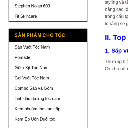
styling và 
Stephen Nolan 603
nâng các lớ
Fit Skincare
trong cấu 
lo rằng sẽ
SẢN PHẨM CHO TÓC
II. To
Sáp Vuốt Tóc Nam
1. Sáp v
Pomade
Thương hi
Gôm Xịt Tóc Nam
Ok cho nền 
Gel Vuốt Tóc Nam
Combo Sáp và Gôm
Tinh dầu dưỡng tóc nam
Kem nhuộm tóc cao cấp
Kem Ép Uốn Duỗi tóc