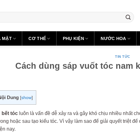
A MẶT
CƠ THỂ
PHỤ KIỆN
NƯỚC HOA
TIN TỨC
Cách dùng sáp vuốt tóc nam k
Nội Dung
[
show
]
g
bết tóc
luôn là vấn đề dễ xảy ra và gây khó chịu nhiều nhất cho
trong hoặc sau tạo kiểu tóc. Vì vậy làm sao để giải quyết triệt 
ện nay.