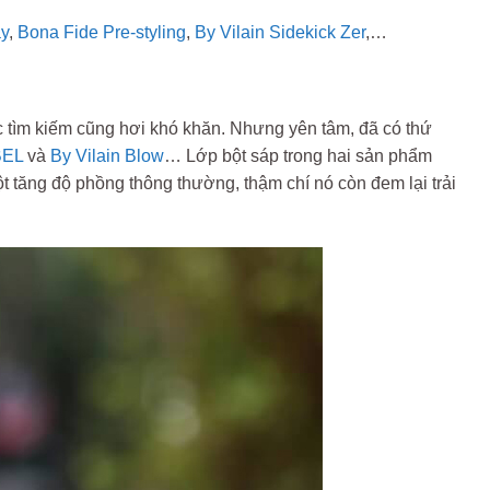
ay
,
Bona Fide Pre-styling
,
By Vilain Sidekick Zer
,…
c tìm kiếm cũng hơi khó khăn. Nhưng yên tâm, đã có thứ
BEL
và
By Vilain Blow
… Lớp bột sáp trong hai sản phẩm
 tăng độ phồng thông thường, thậm chí nó còn đem lại trải