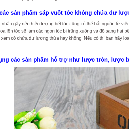
 các sản phẩm sáp vuốt tóc không chứa dư lư
 nhân gây nên hiện tượng bết tóc cũng có thể bắt nguồn từ vi
hoa lên tóc sẽ làm các ngọn tóc bị trũng xuống và đổ sang hai b
 xem có chứa dư lượng thừa hay không. Nếu có thì bạn hãy loạ
dụng các sản phẩm hỗ trợ như lược tròn, lược