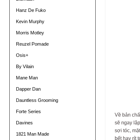
Hanz De Fuko
Kevin Murphy
Morris Motley
Reuzel Pomade
Osis+
By Vilain
Mane Man
Dapper Dan
Dauntless Grooming
Forte Series
Về bản chất
sẽ ngay lập
Davines
sợi tóc, mặ
1821 Man Made
bết hay rít