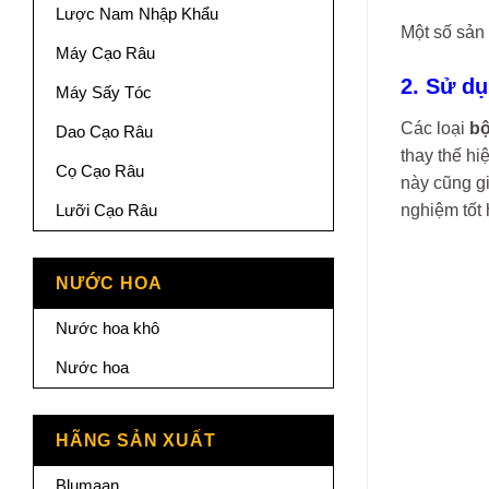
Lược Nam Nhập Khẩu
Một số sản
Máy Cạo Râu
2. Sử dụ
Máy Sấy Tóc
Các loại
bộ
Dao Cạo Râu
thay thế hi
Cọ Cạo Râu
này cũng g
Lưỡi Cạo Râu
nghiệm tốt 
NƯỚC HOA
Nước hoa khô
Nước hoa
HÃNG SẢN XUẤT
Blumaan