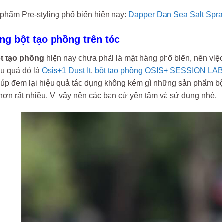
 phẩm Pre-styling phổ biến hiện nay:
Dapper Dan Sea Salt Spr
ng bột tạo phồng trên tóc
t tạo phồng
hiện nay chưa phải là mặt hàng phổ biến, nên việ
ệu quả đó là
Osis+1 Dust It
,
bột tạo phồng OSIS+ SESSION LA
iúp đem lại hiệu quả tác dụng không kém gì những sản phẩm bột
hơn rất nhiều. Vì vậy nên các bạn cứ yên tâm và sử dụng nhé.