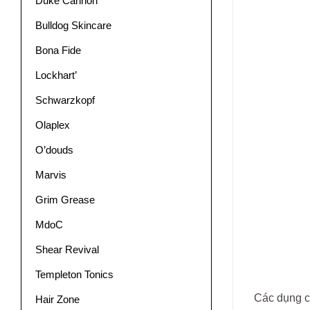
Duke Cannon
Bulldog Skincare
Bona Fide
Lockhart’
Schwarzkopf
Olaplex
O’douds
Marvis
Grim Grease
MdoC
Shear Revival
Templeton Tonics
Các dụng c
Hair Zone