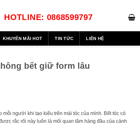
HOTLINE: 0868599797
GIỎ HÀNG /
0
₫
KHUYẾN MÃI HOT
TIN TỨC
LIÊN HỆ
hông bết giữ form lâu
 mỗi người khi tạo kiểu trên mái tóc của mình. Bết tóc có
để được rắc rối này luôn là mối quan tâm hàng đầu của cánh