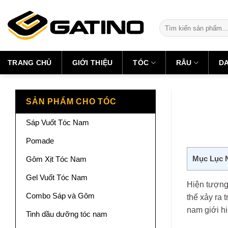
Skip
to
Tìm
content
kiếm:
TRANG CHỦ
GIỚI THIỆU
TÓC
RÂU
D
SẢN PHẨM CHO TÓC
Sáp Vuốt Tóc Nam
Pomade
Mục Lục 
Gôm Xịt Tóc Nam
Gel Vuốt Tóc Nam
Hiện tượn
Combo Sáp và Gôm
thể xảy ra 
nam giới hi
Tinh dầu dưỡng tóc nam