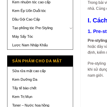
Kem nhuộm tóc cao cấp
Trong bài v
nhà. Cùng c
Kem Ép Uốn Duỗi tóc
I. Các
Dầu Gội Cao Cấp
Tạo phồng tóc Pre-Styling
1. Pre-s
Máy Sấy Tóc
Pre-stylin
Lược Nam Nhập Khẩu
hoặc dày và
định, kiểm 
SẢN PHẨM CHO DA MẶT
Pre-styling
khi sử dụng
Sữa rửa mặt cao cấp
nam giới.
Kem Dưỡng Da
Tẩy tế bào chết
Kem Trị Mụn
Toner – Nước hoa hồng