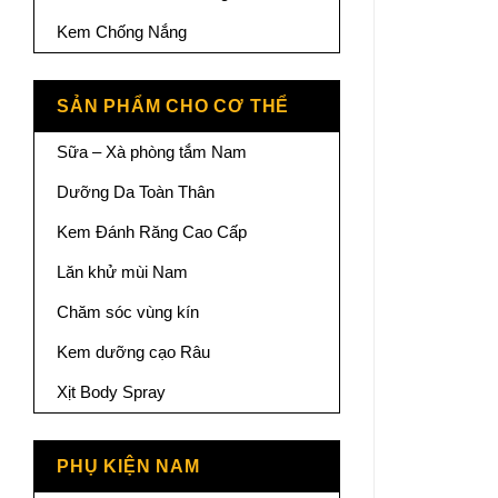
Kem Chống Nắng
SẢN PHẨM CHO CƠ THỂ
Sữa – Xà phòng tắm Nam
Dưỡng Da Toàn Thân
Kem Đánh Răng Cao Cấp
Lăn khử mùi Nam
Chăm sóc vùng kín
Kem dưỡng cạo Râu
Xịt Body Spray
PHỤ KIỆN NAM