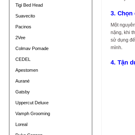
Tigi Bed Head
3. Chọn
Suavecito
Một nguyên
Pacinos
nặng, khi t
2Vee
sử dụng để
mình.
Colmav Pomade
CEDEL
4. Tận 
Apestomen
Aurané
Gatsby
Uppercut Deluxe
Vamph Grooming
Loreal