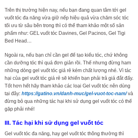
Trên thị trường hiện nay, nếu bạn đang quan tâm tới gel
vuốt tóc đa năng vừa giữ nếp hiệu quả vừa chăm sóc tóc
tối ưu từ sâu bên trong thì có thể tham khảo một số sản
phẩm như: GEL vuốt tóc Davines, Gel Pacinos, Gel Tigi
Bed Head…
Ngoài ra, nếu bạn chỉ cần gel để tạo kiểu tóc, chứ không
cần dưỡng tóc thì quá đơn giản rồi. Thế nhưng đừng ham
những dòng gel vuốt tóc giá rẻ kém chất lượng nhé. Vì tác
hại của gel vuốt tóc giá rẻ sẽ khiến bạn phải trả giá đắt đấy.
Tốt hơn hết hãy tham khảo các loại Gel vuốt tóc nên dùng
tại đây:
https://gatino.vn/danh-muc/gel-vuot-toc-nam/
và
đừng bỏ qua những tác hại khi sử dụng gel vuốt tóc có thể
gặp phải nhé!
III. Tác hại khi sử dụng gel vuốt tóc
Gel vuốt tóc đa năng, hay gel vuốt tóc thông thường thì