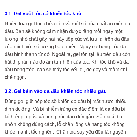
3.1. Gel vuốt tóc có khiến tóc khô
Nhiều loại gel tóc chứa cồn và một số hóa chất ăn mòn da
đầu. Bạn sẽ không cảm nhận được rằng mỗi ngày một
lượng nhỏ chất gây hại này tiếp xúc và lưu lại trên da đầu
của mình với số lượng bao nhiêu. Nguy cơ bong tróc da
đầu hình thành từ đó. Ngoài ra, gel tồn tại lâu trên đầu còn
hút đi phần nào độ ẩm tự nhiên của tóc. Khi tóc khô và da
đầu bong tróc, bạn sẽ thấy tóc yếu đi, dễ gãy và thậm chí
chẻ ngọn.
3.2. Gel bám vào da đầu khiến tóc nhiều gàu
Dùng gel giữ nếp tóc sẽ khiến da đầu bị mất nước, thiếu
dinh dưỡng. Và bị nhiễm trùng có đặc điểm là da đầu bị
kích ứng, ngứa và bong tróc dẫn đến gàu. Sản xuất bã
nhờn không đúng cách, lỗ chân lông và nang tóc không
khỏe mạnh, tắc nghẽn. Chân tóc suy yếu đều là nguyên