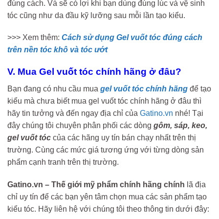
đúng cách. Và sẽ có lợi khi bạn dùng đúng lúc và vệ sinh
tóc cũng như da đầu kỹ lưỡng sau mỗi lần tạo kiểu.
>>> Xem thêm:
Cách sử dụng Gel vuốt tóc đúng cách
trên nền tóc khô và tóc ướt
V. Mua Gel vuốt tóc chính hãng ở đâu?
Bạn đang có nhu cầu mua
gel vuốt tóc chính hãng
để tạo
kiểu mà chưa biết mua gel vuốt tóc chính hãng ở đâu thì
hãy tin tưởng và đến ngay địa chỉ của
Gatino.vn
nhé! Tại
đây chúng tôi chuyên phân phối các dòng
gôm, sáp, keo,
gel vuốt tóc
của các hãng uy tín bán chạy nhất trên thị
trường. Cùng các mức giá tương ứng với từng dòng sản
phẩm cạnh tranh trên thị trường.
Gatino.vn – Thế giới mỹ phẩm chính hãng chính
lã địa
chỉ uy tín để các bạn yên tâm chọn mua các sản phẩm tạo
kiểu tóc. Hãy liên hệ với chúng tôi theo thông tin dưới đây: