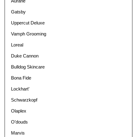
Aurané
Gatsby
Uppercut Deluxe
Vamph Grooming
Loreal
Duke Cannon
Bulldog Skincare
Bona Fide
Lockhart’
Schwarzkopf
Olaplex
O’douds
Marvis