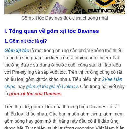
Gôm xịt tóc Davines được ưa chuộng nhất
I. Tổng quan về gôm xịt tóc Davines
1. Gôm xịt tóc là gì?
Gôm xịt tóc
là một trong những sản phẩm không thể thiếu
trong bộ sản phẩm tạo kiểu của rất nhiều anh chị em. Nó
thường được sử dụng ở bước cuối cùng sau khi tạo kiểu
với Pre-styling và sáp vuốt tóc. Trên thị trường cũng có rất
nhiều loại gôm xịt tóc khác nhau. Tiêu biểu như
2Vee Hàn
Quốc
, hay
gôm xịt tóc giá rẻ Colmav
. Còn trong bài viết này
là
gôm xịt tóc của Davines
.
Trên thực tế, gôm xịt tóc của thương hiệu Davines có rất
nhiều loại khác nhau. Các bạn muốn gôm cứng, gôm mềm,
gôm bóng hay gôm mờ thì hãng này đều có thể đáp ứng
được hết. Tuy nhiên, tại thị trường grooming Việt Nam hiện