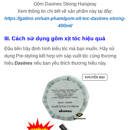
Gôm Davines Strong Haispray
Xem thông tin chi tiết về sản phẩm này tại đây:
https://gatino.vn/san-pham/gom-xit-toc-davines-strong-
400ml/
III. Cách sử dụng gôm xịt tóc hiệu quả
Đầu tiên hãy định hình kiểu tóc mà bạn muốn. Hãy sử
dụng Pre-styling kết hợp với sáp vuốt tóc cùng thương
hiệu
Davines
nếu bạn yêu thích thương hiệu này.
SẢN
KHUYẾN MẠI
PHẨM
ĐANG
GIẢM
GIÁ