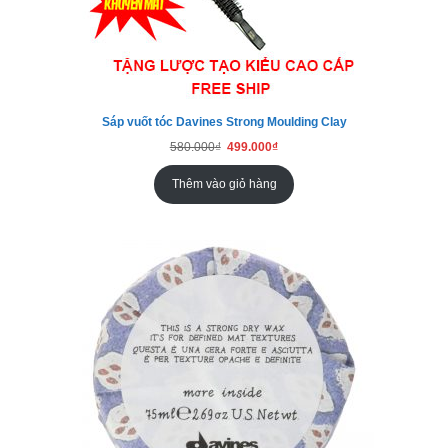
Sáp vuốt tóc Davines Strong Moulding Clay
Giá
Giá
580.000
₫
499.000
₫
gốc
hiện
là:
tại
580.000₫.
là:
Thêm vào giỏ hàng
499.000₫.