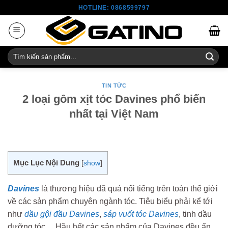
Skip
HOTLINE: 0868599797
to
content
Tìm
kiếm:
TIN TỨC
2 loại gôm xịt tóc Davines phổ biến
nhất tại Việt Nam
Mục Lục Nội Dung
[
show
]
Davines
là thương hiệu đã quá nổi tiếng trên toàn thế giới
về các sản phẩm chuyên ngành tóc. Tiêu biểu phải kể tới
như
dầu gội đầu Davines
,
sáp vuốt tóc Davines
, tinh dầu
dưỡng tóc… Hầu hết các sản phẩm của Davines đều ấn