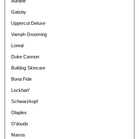
Aurané
Gatsby
Uppercut Deluxe
Vamph Grooming
Loreal
Duke Cannon
Bulldog Skincare
Bona Fide
Lockhart’
Schwarzkopf
Olaplex
O’douds
Marvis