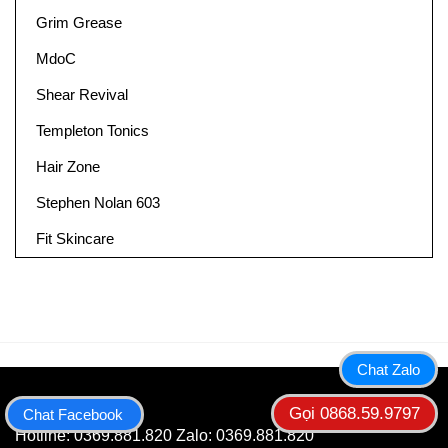
Grim Grease
MdoC
Shear Revival
Templeton Tonics
Hair Zone
Stephen Nolan 603
Fit Skincare
Chat Zalo
GATINO STORE
Gọi 0868.59.9797
Chat Facebook
Hotline: 0369.881.820 Zalo: 0369.881.820