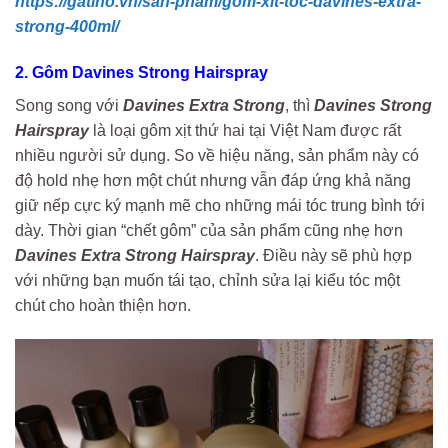
https://gatino.vn/san-pham/gom-xit-toc-davines-extra-
strong-400ml/
2. Gôm Davines Strong Hairspray
Song song với
Davines Extra Strong
, thì
Davines Strong
Hairspray
là loại gôm xịt thứ hai tại Việt Nam được rất
nhiều người sử dụng. So về hiệu năng, sản phẩm này có
độ hold nhẹ hơn một chút nhưng vẫn đáp ứng khả năng
giữ nếp cực ký mạnh mẽ cho những mái tóc trung bình tới
dày. Thời gian “chết gôm” của sản phẩm cũng nhẹ hơn
Davines Extra Strong Hairspray
. Điều này sẽ phù hợp
với những bạn muốn tái tạo, chỉnh sửa lại kiểu tóc một
chút cho hoàn thiện hơn.