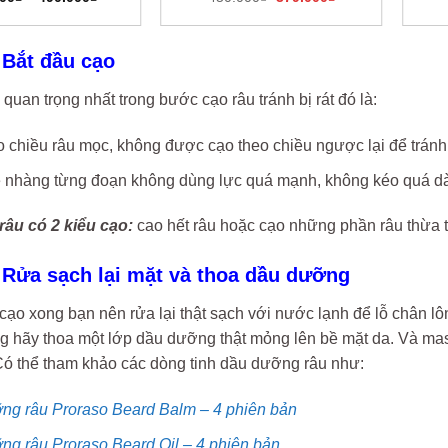
giá:
gốc
hiện
từ
là:
tại
130.000₫
450.000₫.
là:
đến
379.000₫.
 Bắt đầu cạo
490.000₫
quan trọng nhất trong bước cạo râu tránh bị rát đó là:
 chiều râu mọc, không được cạo theo chiều ngược lại để tránh
 nhàng từng đoạn không dùng lực quá mạnh, không kéo quá dài
râu có 2 kiểu cạo:
cao hết râu hoặc cạo những phần râu thừa t
 Rửa sạch lại mặt và thoa dầu dưỡng
cạo xong bạn nên rửa lại thật sạch với nước lạnh để lỗ chân lôn
ng hãy thoa một lớp dầu dưỡng thật mỏng lên bề mặt da. Và ma
ó thể tham khảo các dòng tinh dầu dưỡng râu như:
ng râu Proraso Beard Balm – 4 phiên bản
ng râu Proraso Beard Oil – 4 phiên bản