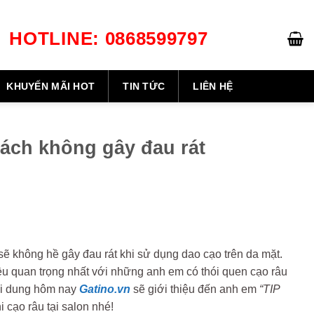
HOTLINE: 0868599797
GIỎ HÀNG /
0
₫
KHUYẾN MÃI HOT
TIN TỨC
LIÊN HỆ
ách không gây đau rát
sẽ không hề gây đau rát khi sử dụng dao cạo trên da mặt.
ều quan trọng nhất với những anh em có thói quen cạo râu
ội dung hôm nay
Gatino.vn
sẽ giới thiệu đến anh em
“TIP
cạo râu tại salon nhé!