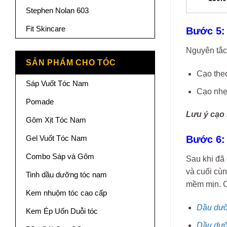
gốc
hiện
Stephen Nolan 603
là:
tại
520.000₫.
là:
479.000₫.
Fit Skincare
Bước 5:
Nguyên tắc 
SẢN PHẨM CHO TÓC
Cạo theo
Sáp Vuốt Tóc Nam
Cạo nhẹ
Pomade
Lưu ý cạo 
Gôm Xịt Tóc Nam
Gel Vuốt Tóc Nam
Bước 6:
Combo Sáp và Gôm
Sau khi đã 
và cuối cù
Tinh dầu dưỡng tóc nam
mềm mịn. C
Kem nhuộm tóc cao cấp
Dầu dưỡ
Kem Ép Uốn Duỗi tóc
Dầu dưỡ