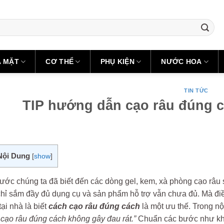
A MẶT
CƠ THỂ
PHỤ KIỆN
NƯỚC HOA
TIN TỨC
TIP hướng dẫn cạo râu đúng c
Nội Dung
[
show
]
rước chúng ta đã biết đến các dòng gel, kem, xà phòng cạo râu 
chỉ sắm đầy đủ dụng cụ và sản phẩm hỗ trợ vẫn chưa đủ. Mà đi
ại nhà là biết
cách cạo râu đúng cách
là một ưu thế. Trong n
cạo râu đúng cách không gây đau rát.”
Chuẩn các bước như khi 