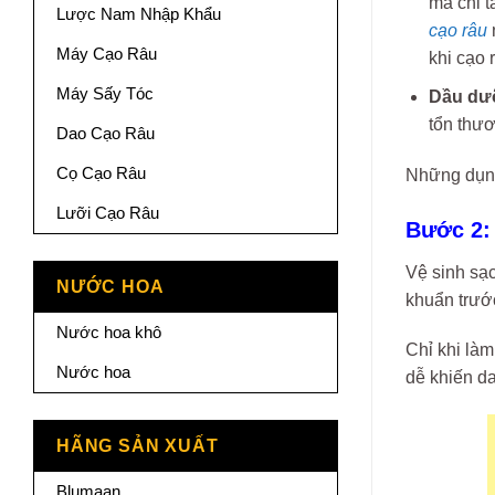
mà chỉ t
Lược Nam Nhập Khẩu
cạo râu
Máy Cạo Râu
khi cạo r
Máy Sấy Tóc
Dầu dư
tổn thươ
Dao Cạo Râu
Cọ Cạo Râu
Những dụng 
Lưỡi Cạo Râu
Bước 2:
Vệ sinh sạc
NƯỚC HOA
khuẩn trướ
Nước hoa khô
Chỉ khi làm
Nước hoa
dễ khiến da
HÃNG SẢN XUẤT
Blumaan