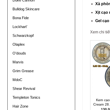
Duke Cannon
Xà phòn
Bulldog Skincare
Xịt cạo
Bona Fide
Gel cạo
Lockhart’
Xem chi ti
Schwarzkopf
Olaplex
Sale
O’douds
Marvis
Grim Grease
MdoC
Shear Revival
Templeton Tonics
Gel cạo râu Mane Man Clear
Kem cạo
Shaving Gel
Cream 28.
Hair Zone
Giá
Giá
520.000
₫
479.000
₫
130.