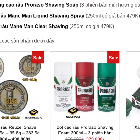
g cạo râu Proraso Shaving Soap
(3 phiên bản mùi hương qu
 râu Mane Man Liquid Shaving Spray
(250ml có giá bán 479K)
 râu Mane Man Clear Shaving
(250ml có giá 479K)
ết các sản phẩm dưới đây:
Sale
Sale
 râu Reuzel Shave
Bọt cạo râu Proraso Shaving
Xà
5g – 95.8g – 283.5g
Foam 300ml – 3 phiên bản
Khoảng
Giá
Giá
000
₫
–
490.000
₫
450.000
₫
379.000
₫