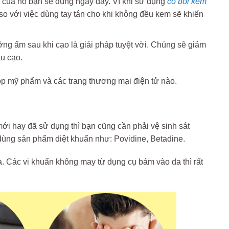
ời của nó bạn sẽ dùng ngay đấy. Vì khi sử dụng
cọ bôi kem
o với việc dùng tay tán cho khi không đều kem sẽ khiến
ỡng ẩm sau khi cạo là giải pháp tuyệt vời. Chúng sẽ giảm
u cạo.
hop mỹ phẩm và các trang thương mại điện tử nào.
mới hay đã sử dụng thì bạn cũng cần phải vệ sinh sát
ùng sản phẩm diệt khuẩn như: Povidine, Betadine.
a. Các vi khuẩn không may từ dụng cụ bám vào da thì rất