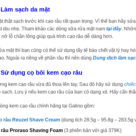
 Làm sạch da mặt
t thật sạch trước khi cạo râu rất quan trọng. Vì thế bạn hãy
t dịu nhẹ. Tham khảo các dòng sữa rửa mặt nam
tại đây
. Nhữn
 nở lỗ chân lông giúp quá trình cạo râu dễ dàng hơn.
a mặt thì bạn cũng có thể sử dụng tẩy tế bào chết vật lý hay hó
ạo. Ngoài ra riêng về phần râu thì nên dùng
Dung dịch làm sạc
 Sử dụng cọ bôi kem cạo râu
ợng kem cạo râu vừa đủ thoa lên tay. Sau đó hãy sử dụng
chiếc
 sạch. Lưu ý nếu kem cạo râu của bạn có dạng xịt. Hãy cẩn thậ
dòng kem cạo râu chính hãng tại Gatino gồm:
 râu Reuzel Shave Cream
(dung tích 28.5g – 95.8g – 283.5g 
 râu Proraso Shaving Foam
(3 phiên bản với giá 379K)