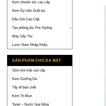
Kem nhuộm tóc cao cấp
Kem Ép Uốn Duỗi tóc
Dầu Gội Cao Cấp
Tạo phồng tóc Pre-Styling
Máy Sấy Tóc
Lược Nam Nhập Khẩu
SẢN PHẨM CHO DA MẶT
Sữa rửa mặt cao cấp
Kem Dưỡng Da
Tẩy tế bào chết
Kem Trị Mụn
Toner – Nước hoa hồng