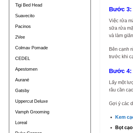
Tigi Bed Head
Bước 3:
Suavecito
Việc rửa mặ
Pacinos
sữa rửa mặ
và làm giãn
2Vee
Colmav Pomade
Bên cạnh rử
trước khi c
CEDEL
Apestomen
Bước 4:
Aurané
Lấy một lư
râu cần cạo
Gatsby
Uppercut Deluxe
Gợi ý các 
Vamph Grooming
Kem cạo
Loreal
Bọt cạo