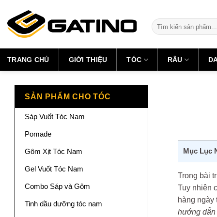
Skip
to
Tìm
content
kiếm:
TRANG CHỦ
GIỚI THIỆU
TÓC
RÂU
D
SẢN PHẨM CHO TÓC
Sáp Vuốt Tóc Nam
Pomade
Mục Lục 
Gôm Xịt Tóc Nam
Gel Vuốt Tóc Nam
Trong bài t
Combo Sáp và Gôm
Tuy nhiên 
hàng ngày t
Tinh dầu dưỡng tóc nam
hướng dẫn 