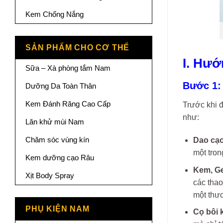
Kem Chống Nắng
SẢN PHẨM CHO CƠ THỂ
I. Hướ
Sữa – Xà phòng tắm Nam
Bước 1:
Dưỡng Da Toàn Thân
Kem Đánh Răng Cao Cấp
Trước khi đ
như:
Lăn khử mùi Nam
Chăm sóc vùng kín
Dao cạo
một tron
Kem dưỡng cạo Râu
Kem, Ge
Xịt Body Spray
các thao
một thươ
PHỤ KIỆN NAM
Cọ bôi 