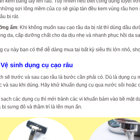
án kem bằng tay lên râu. Tuy nhiên nếu biết công dụng tuyệt v
những sợi lông mềm của cọ sẽ giúp tán đều kem vùng râu hơn s
âu bị rát.
ỡng ẩm
: Khi không muốn sau cạo râu da bị rát thì dùng dầu dư
ng da, cấp dưỡng chất cho da dịu nhẹ và nhanh phục hồi da sa
cụ này bạn có thể dễ dàng mua tại bất kỳ siêu thị lớn nhỏ, s
 Vệ sinh dụng cụ cạo râu
h sẽ trước và sau cạo râu là bước cần phải có. Dù là dụng cụ 
c và sau khi dùng. Hãy khử khuẩn dụng cụ qua nước sôi hoặc d
 sạch các dụng cụ thì mới tránh các vi khuẩn bám vào bề mặt d
 bị sưng đỏ và thậm trí là lên mụn ẩn.