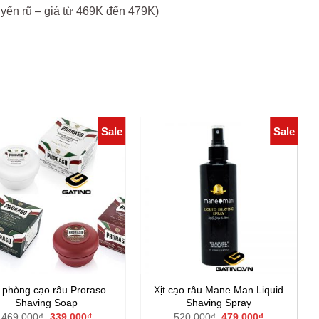
yến rũ – giá từ 469K đến 479K)
Sale
Sale
 phòng cạo râu Proraso
Xịt cạo râu Mane Man Liquid
Shaving Soap
Shaving Spray
Giá
Giá
Giá
Giá
469.000
₫
339.000
₫
520.000
₫
479.000
₫