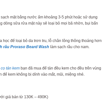
 sửa sạch mặt bằng nước ấm khoảng 3-5 phút hoặc sử dụng
g dòng sữa rửa mặt này sẽ loại bỏ mọi bã nhờn, bụi bẩn
a học để loại bỏ da trơn tru, lỗ chân lông thông thoáng hơn
h râu Proraso Beard Wash
làm sạch râu cho nam.
 cọ tán kem
bạn đã mua để tán đều kem cho đều trên vùng
n để kem không bị dính vào mắt, mũi, miệng nhé.
với giá bán từ 130K – 490K)