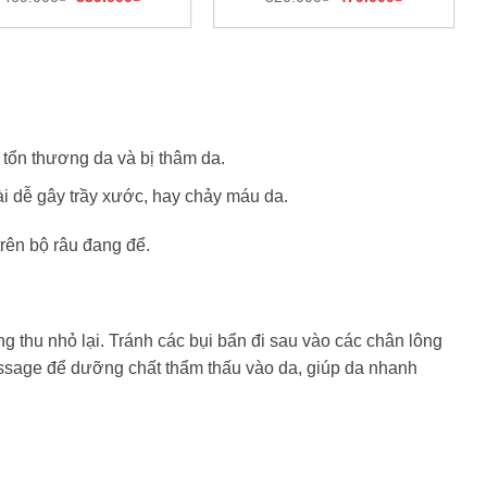
gốc
hiện
gốc
hiện
là:
tại
là:
tại
469.000₫.
là:
520.000₫.
là:
339.000₫.
479.000₫.
 tổn thương da và bị thâm da.
 dễ gây trầy xước, hay chảy máu da.
rên bộ râu đang để.
g thu nhỏ lại. Tránh các bụi bẩn đi sau vào các chân lông
ssage để dưỡng chất thẩm thấu vào da, giúp da nhanh