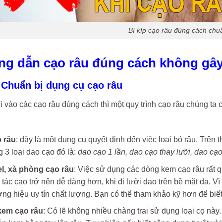
Bí kíp cạo râu đúng cách chu
ng dẫn cạo râu đúng cách không gây
 Chuẩn bị dụng cụ cạo râu
i vào các cạo râu đúng cách thì một quy trình cạo râu chúng t
 râu
: đây là một dụng cụ quyết định đến việc loại bỏ râu. Trên
g 3 loại dao cạo đó là:
dao cạo 1 lần, dao cạo thay lưỡi, dao cạo
l, xà phòng cạo râu
: Việc sử dụng các dòng kem cạo râu rất q
 tác cạo trở nên dễ dàng hơn, khi đi lưỡi dao trên bề mặt da. V
ng hiệu uy tín chất lượng. Bạn có thể tham khảo kỹ hơn để biế
kem cạo râu
: Có lẽ không nhiều chàng trai sử dụng loại cọ nà