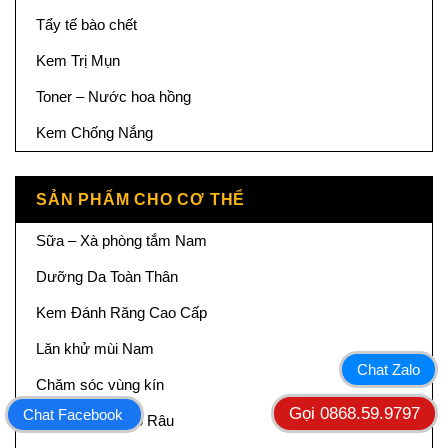
Tẩy tế bào chết
Kem Trị Mụn
Toner – Nước hoa hồng
Kem Chống Nắng
SẢN PHẨM CHO CƠ THỂ
Sữa – Xà phòng tắm Nam
Dưỡng Da Toàn Thân
Kem Đánh Răng Cao Cấp
Lăn khử mùi Nam
Chat Zalo
Chăm sóc vùng kín
Gọi 0868.59.9797
Chat Facebook
Kem dưỡng cạo Râu