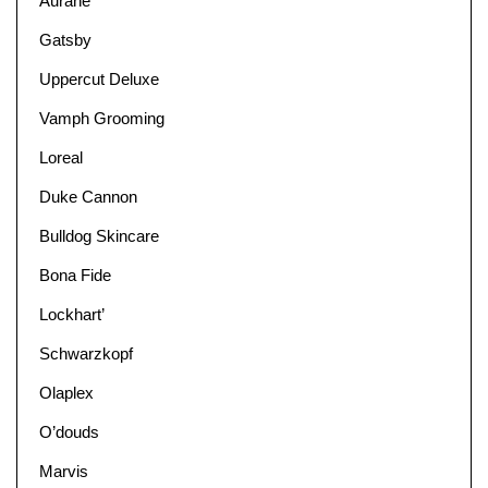
Aurané
Gatsby
Uppercut Deluxe
Vamph Grooming
Loreal
Duke Cannon
Bulldog Skincare
Bona Fide
Lockhart’
Schwarzkopf
Olaplex
O’douds
Marvis