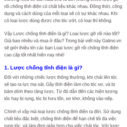
rối chống tĩnh điện có chất liệu khác nhau. Đồng thời, công
dụng và cách dùng của mỗi loại sẽ có sự khác nhau. Khi
có loại lược dùng được cho tóc ướt, có loại thì không.
Vậy Lược chống tĩnh điện là gì? Loại lược gỡ rối nào tốt?
Giá bao nhiêu và mua ở đâu? Trong bài viết này Gatino.vn
sẽ giới thiệu tới các bạn Loại lược gỡ rối chống tĩnh điện
cao cấp tốt nhất hiện nay nhé!
1. Lược chống tĩnh điện là gì?
Đối với những chiếc lược thông thường, khi chải lên tóc
sẽ tạo ra lực ma sát. Gây tĩnh điện làm cho tóc xơ, và bị
bám dính theo răng lược. Từ đó dẫn đến các hiện tượng
tóc hay bị rụng, tóc bị hưu tổn, xơ khơ, không vào nếp.
Chính vì vậy mà loại lược chống tĩnh điện ra đời. Sử dụng
chất liệu đặc biệt, chống tĩnh điện để hạn chế tối đa việc
rụng tóc, và làm đơn giản hơn cho việc chải tóc. Với lược