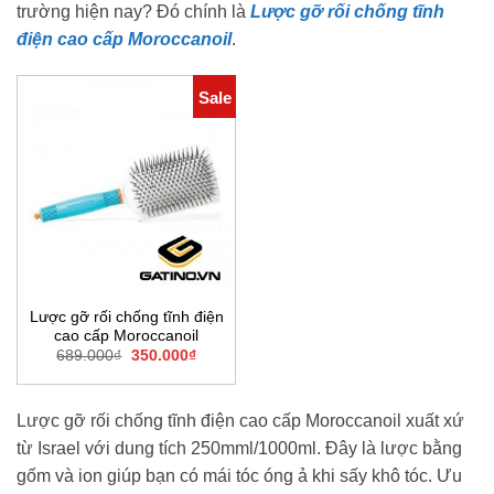
trường hiện nay? Đó chính là
Lược gỡ rối chống tĩnh
điện cao cấp Moroccanoil
.
Sale
Lược gỡ rối chống tĩnh điện
cao cấp Moroccanoil
Giá
Giá
689.000
₫
350.000
₫
gốc
hiện
là:
tại
689.000₫.
là:
350.000₫.
Lược gỡ rối chống tĩnh điện cao cấp Moroccanoil xuất xứ
từ Israel với dung tích 250mml/1000ml. Đây là lược bằng
gốm và ion giúp bạn có mái tóc óng ả khi sấy khô tóc. Ưu