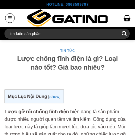
Skip
HOTLINE: 0868599797
to
content
Tìm
kiếm:
TIN TỨC
Lược chống tĩnh điện là gì? Loại
nào tốt? Giá bao nhiêu?
Mục Lục Nội Dung
[
show
]
Lược gỡ rối chống tĩnh điện
hiện đang là sản phẩm
được nhiều người quan tâm và tìm kiếm. Công dụng của
loại lược này là giúp làm mượt tóc, đưa tóc vào nếp. Mỗi
thương hiệu sẽ sản xuất cho ra đời những chiếc lược gỡ