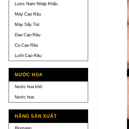
Lược Nam Nhập Khẩu
Máy Cạo Râu
Máy Sấy Tóc
Dao Cạo Râu
Cọ Cạo Râu
Lưỡi Cạo Râu
NƯỚC HOA
Nước hoa khô
Nước hoa
HÃNG SẢN XUẤT
Blumaan