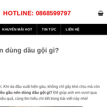
HOTLINE: 0868599797
GIỎ HÀNG /
0
₫
KHUYẾN MÃI HOT
TIN TỨC
LIÊN HỆ
n dùng dầu gội gì?
i. Khi da đầu xuất hiện gàu, không chỉ gây khó chịu mà còn
iều gầu nên dùng dầu gội gì?
Để giúp anh em vượt qua
ệu quả, cùng tìm hiểu chi tiết trong bài viết này nhé!