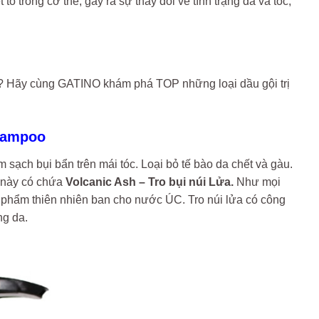
ố trong cơ thể, gây ra sự thay đổi về tình trạng da và tóc,
nh? Hãy cùng GATINO khám phá TOP những loại dầu gội trị
Shampoo
m sạch bụi bẩn trên mái tóc. Loại bỏ tế bào da chết và gàu.
m này có chứa
Volcanic Ash – Tro bụi núi Lửa.
Như mọi
g phẩm thiên nhiên ban cho nước ÚC. Tro núi lửa có công
ng da.