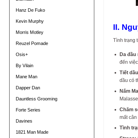
Hanz De Fuko
Kevin Murphy
II. Ng
Morris Motley
Tình trạng 
Reuzel Pomade
Da đầu 
Osis+
đến việc
By Vilain
Tiết dầu
Mane Man
dầu có t
Dapper Dan
Nấm Mal
Malassez
Dauntless Grooming
Chăm só
Forte Series
mất cân 
Davines
Tình tr
1821 Man Made