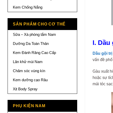
Kem Chống Nắng
SẢN PHẨM CHO CƠ THỂ
Sữa – Xà phòng tắm Nam
I. Dầu 
Dưỡng Da Toàn Thân
Kem Đánh Răng Cao Cấp
Dầu gội tr
vấn đề phổ
Lăn khử mùi Nam
Chăm sóc vùng kín
Gàu xuất hi
hoặc sự tíc
Kem dưỡng cạo Râu
mái tóc sạc
Xịt Body Spray
PHỤ KIỆN NAM