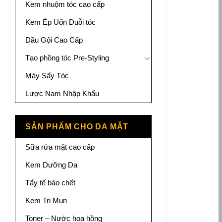
Kem nhuộm tóc cao cấp
Kem Ép Uốn Duỗi tóc
Dầu Gội Cao Cấp
Tạo phồng tóc Pre-Styling
Máy Sấy Tóc
Lược Nam Nhập Khẩu
SẢN PHẨM CHO DA MẶT
Sữa rửa mặt cao cấp
Kem Dưỡng Da
Tẩy tế bào chết
Kem Trị Mụn
Toner – Nước hoa hồng