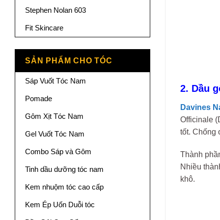
Stephen Nolan 603
Fit Skincare
SẢN PHẨM CHO TÓC
Sáp Vuốt Tóc Nam
2. Dầu g
Pomade
Davines N
Gôm Xịt Tóc Nam
Officinale 
tốt. Chống 
Gel Vuốt Tóc Nam
Combo Sáp và Gôm
Thành phần
Nhiều thàn
Tinh dầu dưỡng tóc nam
khô.
Kem nhuộm tóc cao cấp
Kem Ép Uốn Duỗi tóc