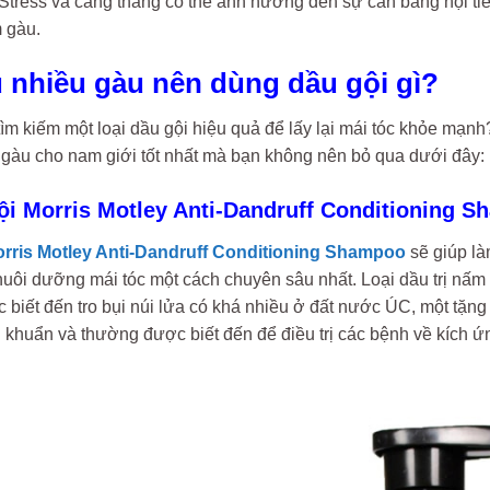
Stress và căng thẳng có thể ảnh hưởng đến sự cân bằng nội tiết t
 gàu.
ầu nhiều gàu nên dùng dầu gội gì?
ìm kiếm một loại dầu gội hiệu quả để lấy lại mái tóc khỏe mạ
à gàu cho nam giới tốt nhất mà bạn không nên bỏ qua dưới đây:
ội Morris Motley Anti-Dandruff Conditioning 
rris Motley Anti-Dandruff Conditioning Shampoo
sẽ giúp là
nuôi dưỡng mái tóc một cách chuyên sâu nhất. Loại dầu trị nấ
 biết đến tro bụi núi lửa có khá nhiều ở đất nước ÚC, một tặn
i khuẩn và thường được biết đến để điều trị các bệnh về kích ứ