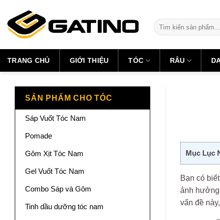
Skip
to
Tìm
content
kiếm:
TRANG CHỦ
GIỚI THIỆU
TÓC
RÂU
D
SẢN PHẨM CHO TÓC
Sáp Vuốt Tóc Nam
Pomade
Mục Lục 
Gôm Xịt Tóc Nam
Gel Vuốt Tóc Nam
Bạn có biết
Combo Sáp và Gôm
ảnh hưởng t
vấn đề này
Tinh dầu dưỡng tóc nam