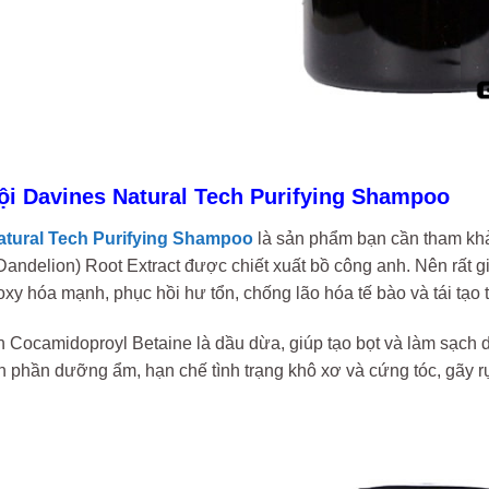
ội Davines Natural Tech Purifying Shampoo
atural Tech Purifying Shampoo
là sản phẩm bạn cần tham khả
(Dandelion) Root Extract được chiết xuất bồ công anh. Nên rất
oxy hóa mạnh, phục hồi hư tổn, chống lão hóa tế bào và tái tạo
 Cocamidoproyl Betaine là dầu dừa, giúp tạo bọt và làm sạch d
h phần dưỡng ẩm, hạn chế tình trạng khô xơ và cứng tóc, gãy 