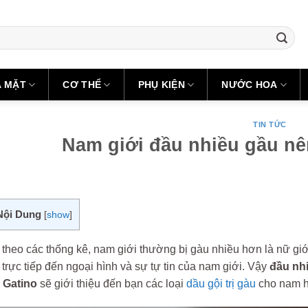
A MẶT
CƠ THỂ
PHỤ KIỆN
NƯỚC HOA
TIN TỨC
Nam giới đầu nhiều gầu nê
Nội Dung
[
show
]
 theo các thống kê, nam giới thường bị gàu nhiều hơn là nữ giớ
rực tiếp đến ngoại hình và sự tự tin của nam giới. Vậy
đầu nh
,
Gatino
sẽ giới thiệu đến bạn các loại
dầu gội trị gàu
cho nam hi