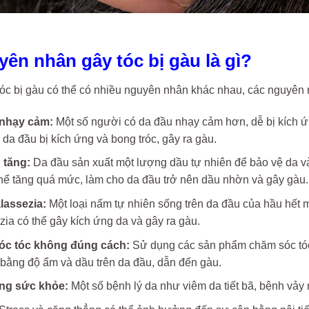
uyên nhân gây tóc bị gàu là gì?
tóc bị gàu
có thể có nhiều nguyên nhân khác nhau, các nguyên
nhạy cảm:
Một số người có da đầu nhạy cảm hơn, dễ bị kích ứn
 da đầu bị kích ứng và bong tróc, gây ra gàu.
 tăng:
Da đầu sản xuất một lượng dầu tự nhiên để bảo vệ da và 
hể tăng quá mức, làm cho da đầu trở nên dầu nhờn và gây gàu.
assezia:
Một loại nấm tự nhiên sống trên da đầu của hầu hết 
ia có thể gây kích ứng da và gây ra gàu.
c tóc không đúng cách:
Sử dụng các sản phẩm chăm sóc tóc 
bằng độ ẩm và dầu trên da đầu, dẫn đến gàu.
ạng sức khỏe:
Một số bệnh lý da như viêm da tiết bã, bệnh vảy