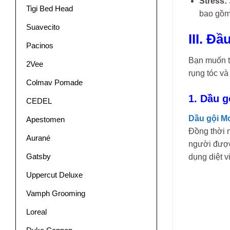
Stress:
Tigi Bed Head
bao gồm
Suavecito
III. Đ
Pacinos
Bạn muốn t
2Vee
rụng tóc v
Colmav Pomade
1. Dầu g
CEDEL
Dầu gội Mo
Apestomen
Đồng thời 
Aurané
người được
Gatsby
dụng diệt v
Uppercut Deluxe
Vamph Grooming
Loreal