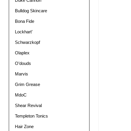
Duke Cannon
Bulldog Skincare
Bona Fide
Lockhart’
Schwarzkopf
Olaplex
O’douds
Marvis
Grim Grease
MdoC
Shear Revival
Templeton Tonics
Hair Zone