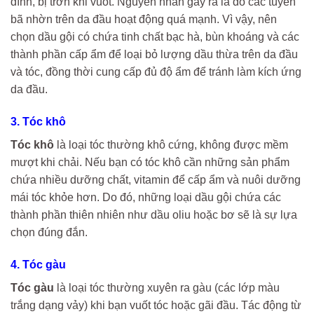
dính, bị trơn khi vuốt. Nguyên nhân gây ra là do các tuyến
bã nhờn trên da đầu hoạt động quá mạnh. Vì vậy, nên
chọn dầu gội có chứa tinh chất bạc hà, bùn khoáng và các
thành phần cấp ẩm để loại bỏ lượng dầu thừa trên da đầu
và tóc, đồng thời cung cấp đủ độ ẩm để tránh làm kích ứng
da đầu.
3. Tóc khô
Tóc khô
là loại tóc thường khô cứng, không được mềm
mượt khi chải. Nếu bạn có tóc khô cần những sản phẩm
chứa nhiều dưỡng chất, vitamin để cấp ẩm và nuôi dưỡng
mái tóc khỏe hơn. Do đó, những loại dầu gội chứa các
thành phần thiên nhiên như dầu oliu hoặc bơ sẽ là sự lựa
chọn đúng đắn.
4. Tóc gàu
Tóc gàu
là loại tóc thường xuyên ra gàu (các lớp màu
trắng dạng vảy) khi bạn vuốt tóc hoặc gãi đầu. Tác động từ