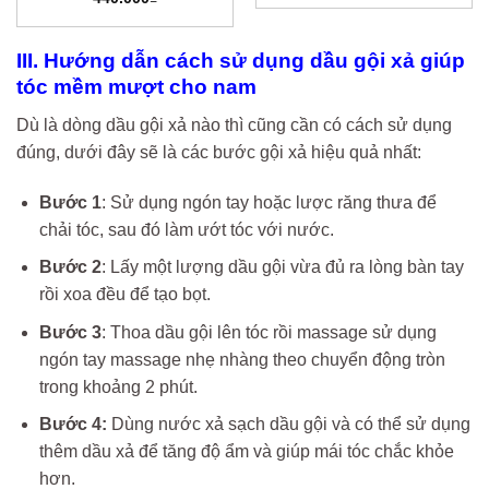
là:
tại
250.000₫.
là:
209.000
00₫.
III. Hướng dẫn cách sử dụng dầu gội xả giúp
tóc mềm mượt cho nam
Dù là dòng dầu gội xả nào thì cũng cần có cách sử dụng
đúng, dưới đây sẽ là các bước gội xả hiệu quả nhất:
Bước 1
: Sử dụng ngón tay hoặc lược răng thưa để
chải tóc, sau đó làm ướt tóc với nước.
Bước 2
: Lấy một lượng dầu gội vừa đủ ra lòng bàn tay
rồi xoa đều để tạo bọt.
Bước 3
: Thoa dầu gội lên tóc rồi massage sử dụng
ngón tay massage nhẹ nhàng theo chuyển động tròn
trong khoảng 2 phút.
Bước 4:
Dùng nước xả sạch dầu gội và có thể sử dụng
thêm dầu xả để tăng độ ẩm và giúp mái tóc chắc khỏe
hơn.