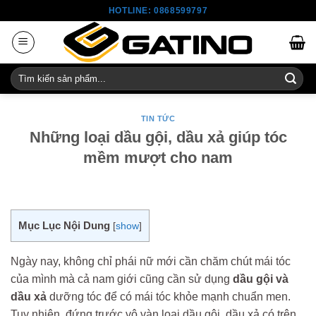
Skip
HOTLINE: 0868599797
to
content
Tìm
kiếm:
TIN TỨC
Những loại dầu gội, dầu xả giúp tóc
mềm mượt cho nam
Mục Lục Nội Dung
[
show
]
Ngày nay, không chỉ phái nữ mới cần chăm chút mái tóc
của mình mà cả nam giới cũng cần sử dụng
dầu gội và
dầu xả
dưỡng tóc để có mái tóc khỏe mạnh chuẩn men.
Tuy nhiên, đứng trước vô vàn loại dầu gội, dầu xả có trên