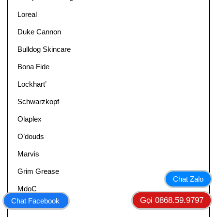
Loreal
Duke Cannon
Bulldog Skincare
Bona Fide
Lockhart’
Schwarzkopf
Olaplex
O’douds
Marvis
Grim Grease
Chat Zalo
MdoC
Gọi 0868.59.9797
Chat Facebook
Shear Revival