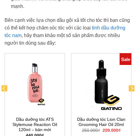
mạnh.
Bên cạnh việc lựa chọn dầu gội xả tốt cho tóc thì bạn cũng
có thể kết hợp chăm sóc tóc với các loại
tinh dầu dưỡng
tóc nam
, hãy tham khảo một số sản phẩm được nhiều
người tin dùng sau đây:
Sale
Dầu dưỡng tóc ATS
Dầu dưỡng tóc Lion Clan
Stylemuse Reaction Oil
Grooming Hair Oil 20ml
120ml – bản mới
Giá
Giá
250.000
₫
209.000
₫
gốc
hiện
440.000
₫