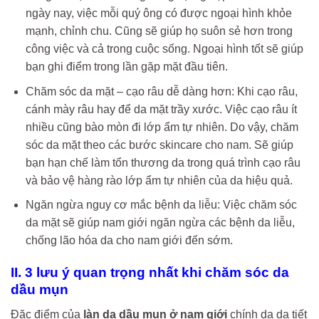
ngày nay, việc mỗi quý ông có được ngoại hình khỏe
mạnh, chỉnh chu. Cũng sẽ giúp họ suôn sẻ hơn trong
công việc và cả trong cuộc sống. Ngoại hình tốt sẽ giúp
bạn ghi điểm trong lần gặp mặt đầu tiên.
Chăm sóc da mặt – cạo râu dễ dàng hơn: Khi cạo râu,
cánh mày râu hay để da mặt trầy xước. Việc cạo râu ít
nhiều cũng bào mòn đi lớp ẩm tự nhiên. Do vậy, chăm
sóc da mặt theo các bước skincare cho nam. Sẽ giúp
bạn hạn chế làm tổn thương da trong quá trình cạo râu
và bảo vệ hàng rào lớp ẩm tự nhiên của da hiệu quả.
Ngăn ngừa nguy cơ mắc bệnh da liễu: Việc chăm sóc
da mặt sẽ giúp nam giới ngăn ngừa các bệnh da liễu,
chống lão hóa da cho nam giới đến sớm.
II. 3 lưu ý quan trọng nhất khi chăm sóc da
dầu mụn
Đặc điểm của
làn da
dầu mụn ở nam giới
chính da da tiết