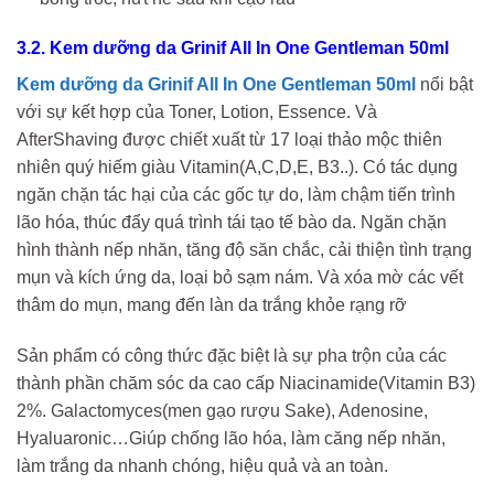
3.2. Kem dưỡng da Grinif All In One Gentleman 50ml
Kem dưỡng da Grinif All In One Gentleman 50ml
nổi bật
với sự kết hợp của Toner, Lotion, Essence. Và
AfterShaving được chiết xuất từ 17 loại thảo mộc thiên
nhiên quý hiếm giàu Vitamin(A,C,D,E, B3..). Có tác dụng
ngăn chặn tác hại của các gốc tự do, làm chậm tiến trình
lão hóa, thúc đẩy quá trình tái tạo tế bào da. Ngăn chặn
hình thành nếp nhăn, tăng độ săn chắc, cải thiện tình trạng
mụn và kích ứng da, loại bỏ sạm nám. Và xóa mờ các vết
thâm do mụn, mang đến làn da trắng khỏe rạng rỡ
Sản phẩm có công thức đặc biệt là sự pha trộn của các
thành phần chăm sóc da cao cấp Niacinamide(Vitamin B3)
2%. Galactomyces(men gạo rượu Sake), Adenosine,
Hyaluaronic…Giúp chống lão hóa, làm căng nếp nhăn,
làm trắng da nhanh chóng, hiệu quả và an toàn.