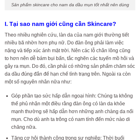
Sản phẩm skincare cho nam da dầu mụn tốt nhất nên dùng
I. Tại sao nam giới cũng cần Skincare?
Theo nhiều nghiên cứu, làn da của nam giới thường tiết
nhiều bã nhờn hơn phụ nữ. Do đàn ông phải làm việc
nặng và tiếp xúc ánh mặt trời. Nên các lỗ chân lông cũng
to hơn nên dễ bám bụi bẩn, tắc nghẽn các tuyến mồ hôi và
gây ra mụn. Do đó, cần phải có những sản phẩm chăm sóc
da dầu đúng đắn để hạn chế tình trạng trên. Ngoài ra còn
một số nguyên nhân nữa như:
Góp phần tạo sức hấp dẫn ngoại hình: Chúng ta không
thể phủ nhận một điều rằng đàn ông có làn da khỏe
mạnh thường sẽ hấp dẫn hơn những anh chàng da nổi
mụn. Cho dù anh ta trông có nam tính đến mức nào di
chăng nữa.
Tăng cơ hội thành công trong sự nghiệp: Thời buổi