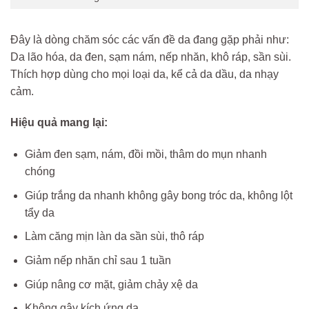
Đây là dòng chăm sóc các vấn đề da đang gặp phải như:
Da lão hóa, da đen, sạm nám, nếp nhăn, khô ráp, sần sùi.
Thích hợp dùng cho mọi loại da, kể cả da dầu, da nhạy
cảm.
Hiệu quả mang lại:
Giảm đen sạm, nám, đồi mồi, thâm do mụn nhanh
chóng
Giúp trắng da nhanh không gây bong tróc da, không lột
tẩy da
Làm căng mịn làn da sần sùi, thô ráp
Giảm nếp nhăn chỉ sau 1 tuần
Giúp nâng cơ mặt, giảm chảy xệ da
Không gây kích ứng da