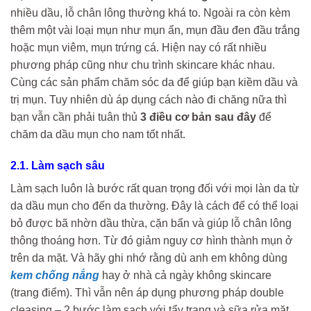
nhiều dầu, lỗ chân lông thường khá to. Ngoài ra còn kèm
thêm một vài loại mụn như mụn ẩn, mụn đầu đen đầu trắng
hoặc mụn viêm, mụn trứng cá. Hiện nay có rất nhiều
phương pháp cũng như chu trình skincare khác nhau.
Cùng các sản phẩm chăm sóc da để giúp bạn kiềm dầu và
trị mụn. Tuy nhiên dù áp dụng cách nào đi chăng nữa thì
bạn vẫn cần phải tuân thủ
3 điều cơ bản sau đây
để
chăm da dầu mụn cho nam tốt nhất.
2.1. Làm sạch sâu
Làm sạch luôn là bước rất quan trọng đối với mọi làn da từ
da dầu mụn cho đến da thường. Đây là cách để có thể loại
bỏ được bã nhờn dầu thừa, cặn bẩn và giúp lỗ chân lông
thông thoáng hơn. Từ đó giảm nguy cơ hình thành mụn ở
trên da mặt. Và hãy ghi nhớ rằng dù anh em không dùng
kem chống nắng
hay ở nhà cả ngày không skincare
(trang điểm). Thì vẫn nên áp dụng phương pháp double
cleasing – 2 bước làm sạch với tẩy trang và sữa rửa mặt