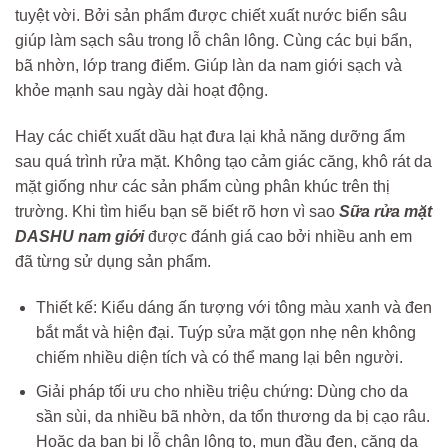
tuyệt vời. Bởi sản phẩm được chiết xuất nước biển sâu
giúp làm sạch sâu trong lỗ chân lông. Cùng các bụi bẩn,
bã nhờn, lớp trang điểm. Giúp làn da nam giới sạch và
khỏe mạnh sau ngày dài hoạt động.
Hay các chiết xuất dầu hạt đưa lại khả năng dưỡng ẩm
sau quá trình rửa mặt. Không tạo cảm giác căng, khô rát da
mặt giống như các sản phẩm cùng phân khúc trên thị
trường. Khi tìm hiểu bạn sẽ biết rõ hơn vì sao
Sữa rửa mặt
DASHU nam giới
được đánh giá cao bởi nhiều anh em
đã từng sử dụng sản phẩm.
Thiết kế: Kiểu dáng ấn tượng với tông màu xanh và đen
bắt mắt và hiện đại. Tuýp sửa mặt gọn nhẹ nên không
chiếm nhiều diện tích và có thể mang lại bên người.
Giải pháp tối ưu cho nhiều triệu chứng: Dùng cho da
sần sùi, da nhiều bã nhờn, da tổn thương da bị cạo râu.
Hoặc da bạn bị lỗ chân lông to, mụn đầu đen, căng da