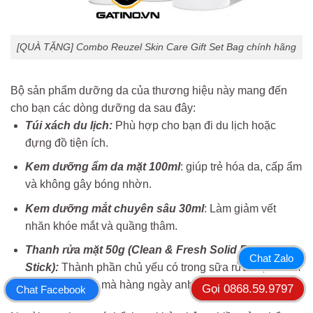
[QUÀ TẶNG] Combo Reuzel Skin Care Gift Set Bag chính hãng
Bộ sản phẩm dưỡng da của thương hiệu này mang đến
cho bạn các dòng dưỡng da sau đây:
Túi xách du lịch:
Phù hợp cho bạn đi du lịch hoặc
đựng đồ tiện ích.
Kem dưỡng ẩm da mặt 100ml
: giúp trẻ hóa da, cấp ẩm
và không gây bóng nhờn.
Kem dưỡng mắt chuyên sâu 30ml
: Làm giảm vết
nhăn khóe mắt và quầng thâm.
Thanh rửa mặt 50g (Clean & Fresh Solid Face Wash
Chat Zalo
Stick):
Thành phần chủ yếu có trong sữa rửa mặt nhằm
loại bỏ bụi bẩn mà hàng ngày anh em tiếp xúc.
Gọi 0868.59.9797
Chat Facebook