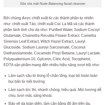
Sữa rửa mặt Nude Balancing facial cleanser
Bởi chúng được chiết xuất từ các thành phần tự nhiên
như: chiết xuất Táo, chiết xuất Cúc La Mã và các thành
phần lành tính cho da như: Purified Water, Sodium Cocoyl
Glutamate, Chamollia Recutita Flower Extract. Camellia
Sinensis Leaf Extract, Witch Hazel Extract, Lauryl
Glucoside, Sodium Lauroyl Sarcosinate, Coconut
Diethanolaminde, Cocamido Proyl Betaine, Lauryl Lactate.
Polyquaternium-10, Gylcerin, Citric Acid, Tocopherol,
EDTA sản phẩm mang đến nhiều hiệu năng vượt trội như:
Làm sạch sâu từ trong lỗ chân lông, loại bỏ hoàn toàn
bụi bẩn từ môi trường
Làm sạch tức thì, nhanh chóng, hiệu quả. Mùi hương dễ
chịu, tươi mát, sảng khoái.
Bảo vệ da toàn diện, làm cân bằng độ ẩm trên da,