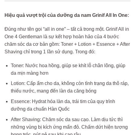
Hiệu quả vượt trội của dưỡng da nam Grinif All In One:
Đúng như tên gọi “all in one” – tất cả trong một. Grinif All in
One 4 Gentleman là sự kết hợp hoàn hảo của 4 bước
chăm sóc da cơ bản gồm: Toner + Lotion + Essence + After
Shaving chỉ trong 1 lần sử dụng. Trong đó:
Toner: Nước hoa hồng, giúp se khít lỗ chân lông, giúp
da mịn màng hơn
Lotion: Cấp ẩm cho da, không còn tình trạng da thô ráp,
thiếu nước, mang đến làn da căng bóng
Essence: Hydrat hóa làn da, trái tim của quy trình
dưỡng da chuẩn Hàn Quốc
After Shaving: Chăm sóc da sau cạo. Làm dịu tức thì
những vùng bị kích ứng mẩn đỏ. Chấm dứt hiện tượng
bong tróc, nứt nẻ sau khi cạo râu