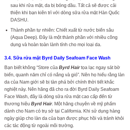
sau khi rửa mặt, da bị bóng dầu. Tất cả sẽ được cải
thiện khi bạn kiên trì với dòng sữa rửa mặt Hàn Quốc
DASHU.
Thành phần tự nhiên: Chiết xuất từ nước biển sâu
(Aqua Deep). Đây là một thành phần với nhiều công
dụng và hoàn toàn lành tính cho mọi loại da.
3.4. Sữa rửa mặt Byrd Daily Seafoam Face Wash
Bạn biết không “Store của
Byrd Hair
tọa lạc ngay sát bờ
biển, quanh năm chỉ có nắng và gió”. Nên họ hiểu rằng làn
da của Nam giới sẽ bị tàn phá bởi chính thời tiết khắc
nghiệt này. Nên hãng đã cho ra đời Byrd Daily Seafoam
Face Wash, đây là dòng sữa rửa mặt cao cấp đến từ
thương hiệu
Byrd Hair
. Một hãng chuyên về mỹ phẩm
dành cho Nam có trụ sở tại California. Khi sử dụng hàng
ngày giúp cho làn da của bạn được phục hồi và tránh khỏi
các tác động từ ngoài môi trường.