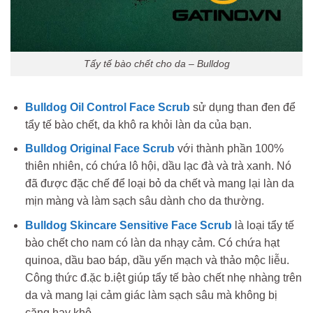
Tẩy tế bào chết cho da – Bulldog
Bulldog Oil Control Face Scrub
sử dụng than đen để
tẩy tế bào chết, da khô ra khỏi làn da của bạn.
Bulldog Original Face Scrub
với thành phần 100%
thiên nhiên, có chứa lô hội, dầu lạc đà và trà xanh. Nó
đã được đặc chế để loại bỏ da chết và mang lại làn da
mịn màng và làm sạch sâu dành cho da thường.
Bulldog Skincare Sensitive Face Scrub
là loại tẩy tế
bào chết cho nam có làn da nhạy cảm. Có chứa hạt
quinoa, dầu bao báp, dầu yến mạch và thảo mộc liễu.
Công thức đ.ặc b.iệt giúp tẩy tế bào chết nhẹ nhàng trên
da và mang lại cảm giác làm sạch sâu mà không bị
căng hay khô.