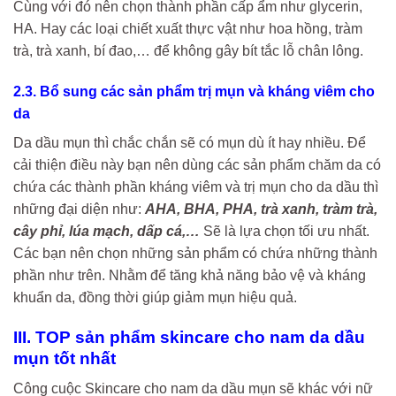
Cùng với đó nên chọn thành phần cấp ẩm như glycerin,
HA. Hay các loại chiết xuất thực vật như hoa hồng, tràm
trà, trà xanh, bí đao,… để không gây bít tắc lỗ chân lông.
2.3. Bổ sung các sản phẩm trị mụn và kháng viêm cho
da
Da dầu mụn thì chắc chắn sẽ có mụn dù ít hay nhiều. Để
cải thiện điều này bạn nên dùng các sản phẩm chăm da có
chứa các thành phần kháng viêm và trị mụn cho da dầu thì
những đại diện như:
AHA, BHA, PHA, trà xanh, tràm trà,
cây phỉ, lúa mạch, dấp cá,…
Sẽ là lựa chọn tối ưu nhất.
Các bạn nên chọn những sản phẩm có chứa những thành
phần như trên. Nhằm để tăng khả năng bảo vệ và kháng
khuẩn da, đồng thời giúp giảm mụn hiệu quả.
III. TOP sản phẩm skincare cho nam da dầu
mụn tốt nhất
Công cuộc Skincare cho nam da dầu mụn sẽ khác với nữ