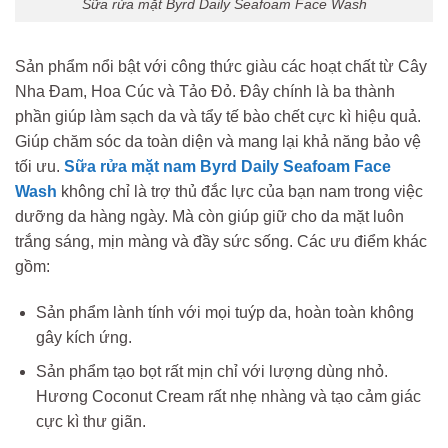
Sữa rửa mặt Byrd Daily Seafoam Face Wash
Sản phẩm nổi bật với công thức giàu các hoạt chất từ Cây
Nha Đam, Hoa Cúc và Tảo Đỏ. Đây chính là ba thành
phần giúp làm sạch da và tẩy tế bào chết cực kì hiệu quả.
Giúp chăm sóc da toàn diện và mang lại khả năng bảo vệ
tối ưu.
Sữa rửa mặt nam Byrd Daily Seafoam Face
Wash
không chỉ là trợ thủ đắc lực của bạn nam trong việc
dưỡng da hàng ngày. Mà còn giúp giữ cho da mặt luôn
trắng sáng, mịn màng và đầy sức sống. Các ưu điểm khác
gồm:
Sản phẩm lành tính với mọi tuýp da, hoàn toàn không
gây kích ứng.
Sản phẩm tạo bọt rất mịn chỉ với lượng dùng nhỏ.
Hương Coconut Cream rất nhẹ nhàng và tạo cảm giác
cực kì thư giãn.