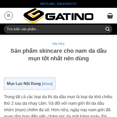
Skip
HOTLINE: 0868599797
to
content
Tìm
kiếm:
TIN TỨC
Sản phẩm skincare cho nam da dầu
mụn tốt nhất nên dùng
Mục Lục Nội Dung
[
show
]
Trong tất cả các loại da thì da dầu mụn là loại da khó chiều
thứ 2 sau da nhạy cảm. Và đối với nam giới thì da dầu
nhờn (mụn) chiếm đa số. Hơn nữa, ngày nay nam giới đã
quan tâm hơn đến việc chăm sóc da mặt hàng ngày. Đó