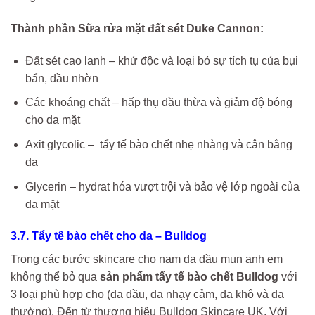
Thành phần Sữa rửa mặt đất sét Duke Cannon:
Đất sét cao lanh – khử độc và loại bỏ sự tích tụ của bụi
bẩn, dầu nhờn
Các khoáng chất – hấp thụ dầu thừa và giảm độ bóng
cho da mặt
Axit glycolic – tẩy tế bào chết nhẹ nhàng và cân bằng
da
Glycerin – hydrat hóa vượt trội và bảo vệ lớp ngoài của
da mặt
3.7. Tẩy tế bào chết cho da – Bulldog
Trong các bước skincare cho nam da dầu mụn anh em
không thể bỏ qua
sản phẩm tẩy tế bào chết Bulldog
với
3 loại phù hợp cho (da dầu, da nhạy cảm, da khô và da
thường). Đến từ thương hiệu Bulldog Skincare UK. Với