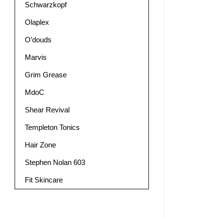
Schwarzkopf
Olaplex
O’douds
Marvis
Grim Grease
MdoC
Shear Revival
Templeton Tonics
Hair Zone
Stephen Nolan 603
Fit Skincare