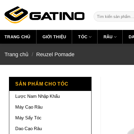
Skip
to
Tìm
content
kiếm:
TRANG CHỦ
GIỚI THIỆU
TÓC
RÂU
D
Trang chủ
/
Reuzel Pomade
SẢN PHẨM CHO TÓC
Lược Nam Nhập Khẩu
Máy Cạo Râu
Máy Sấy Tóc
Dao Cạo Râu