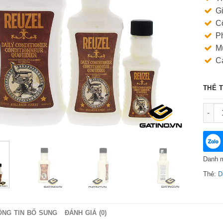
G
Cô
Ph
Mù
C
THỂ 
Dầu x
Danh 
Thẻ:
D
ÔNG TIN BỔ SUNG
ĐÁNH GIÁ (0)