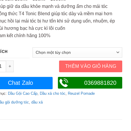
iúp giữ da dầu khỏe mạnh và dưỡng ẩm cho mái tóc
ng thức T4 Tonic Blend giúp tóc dày và mềm mại hơn
ục hồi lại mái tóc bị hư tổn khi sử dụng uốn, nhuộm, ép
i hương bạc hà cực kì lôi cuốn
am kết chính hãng 100%
TÍCH
ả Reuzel Daily Conditioner 100ml 350ml 1000ml số lượng
THÊM VÀO GIỎ HÀNG
Chat Zalo
0369881820
mục:
Dầu Gội Cao Cấp
,
Dầu xả cho tóc
,
Reuzel Pomade
ầu gội dưỡng tóc
,
dầu xả