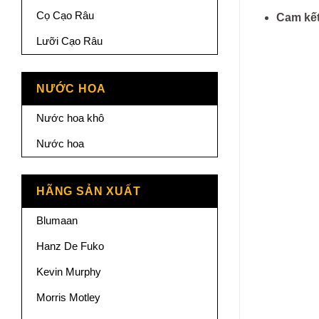
Cọ Cạo Râu
Cam kết
Lưỡi Cạo Râu
NƯỚC HOA
Nước hoa khô
Nước hoa
HÃNG SẢN XUẤT
Blumaan
Hanz De Fuko
Kevin Murphy
Morris Motley