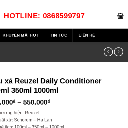
HOTLINE: 0868599797
GIỎ HÀNG /
0
₫
KHUYẾN MÃI HOT
TIN TỨC
LIÊN HỆ
 xả Reuzel Daily Conditioner
0ml 350ml 1000ml
.000
–
550.000
₫
₫
hương hiệu: Reuzel
uất xứ: Schorem – Hà Lan
ể tích: 100ml – 350ml – 1000ml