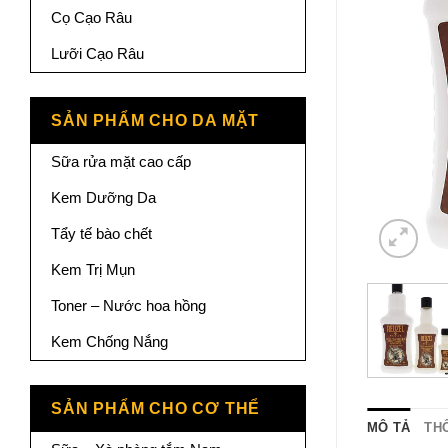
Cọ Cạo Râu
Lưỡi Cạo Râu
SẢN PHẨM CHO DA MẶT
Sữa rửa mặt cao cấp
Kem Dưỡng Da
Tẩy tế bào chết
Kem Trị Mụn
Toner – Nước hoa hồng
Kem Chống Nắng
SẢN PHẨM CHO CƠ THỂ
MÔ TẢ
TH