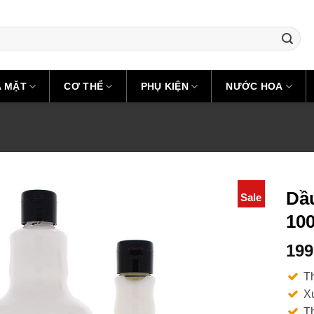
A MẶT
CƠ THỂ
PHỤ KIỆN
NƯỚC HOA
Dầu
Sale
10
199
T
X
Th