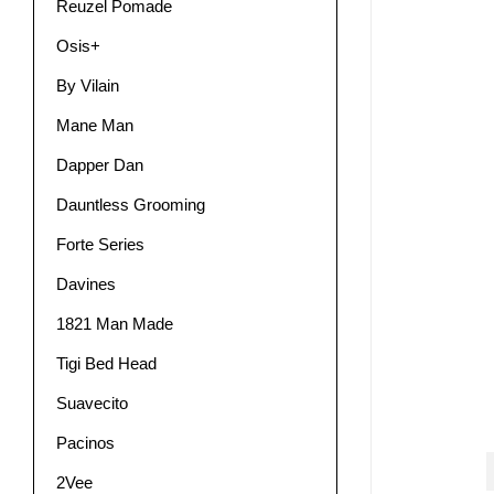
Reuzel Pomade
Osis+
By Vilain
Mane Man
Dapper Dan
Dauntless Grooming
Forte Series
Davines
1821 Man Made
Tigi Bed Head
Suavecito
Pacinos
2Vee