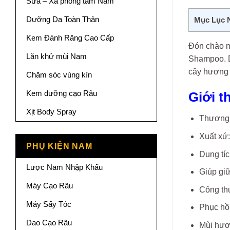
Sữa – Xà phòng tắm Nam
Dưỡng Da Toàn Thân
Mục Lục 
Kem Đánh Răng Cao Cấp
Đón chào n
Lăn khử mùi Nam
Shampoo. Dầ
cây hương 
Chăm sóc vùng kín
Kem dưỡng cạo Râu
Giới t
Xịt Body Spray
Thương 
Xuất xứ
PHỤ KIỆN NAM
Dung tíc
Lược Nam Nhập Khẩu
Giúp gi
Máy Cạo Râu
Công th
Máy Sấy Tóc
Phục hồi
Dao Cạo Râu
Mùi hươn