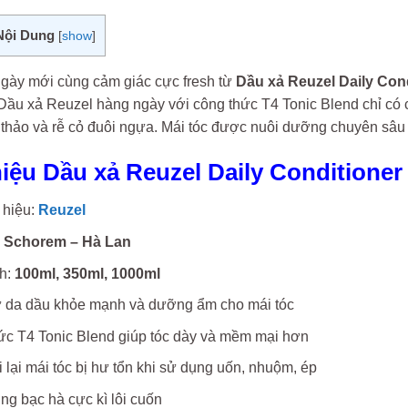
Nội Dung
[
show
]
gày mới cùng cảm giác cực fresh từ
Dầu xả Reuzel Daily Con
u xả Reuzel hàng ngày với công thức T4 Tonic Blend chỉ có của
thảo và rễ cỏ đuôi ngựa. Mái tóc được nuôi dưỡng chuyên sâu v
hiệu Dầu xả Reuzel Daily Conditioner
hiệu:
Reuzel
:
Schorem – Hà Lan
h:
100ml, 350ml, 1000ml
ữ da dầu khỏe mạnh và dưỡng ẩm cho mái tóc
ức T4 Tonic Blend giúp tóc dày và mềm mại hơn
 lại mái tóc bị hư tổn khi sử dụng uốn, nhuộm, ép
g bạc hà cực kì lôi cuốn