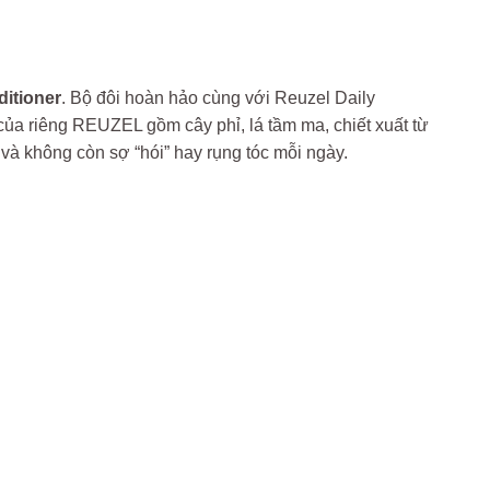
ditioner
. Bộ đôi hoàn hảo cùng với Reuzel Daily
 riêng REUZEL gồm cây phỉ, lá tầm ma, chiết xuất từ ​​
à không còn sợ “hói” hay rụng tóc mỗi ngày.