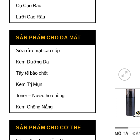
Cọ Cạo Râu
Lưỡi Cạo Râu
SẢN PHẨM CHO DA MẶT
Sữa rửa mặt cao cấp
Kem Dưỡng Da
Tẩy tế bào chết
Kem Trị Mụn
Toner – Nước hoa hồng
Kem Chống Nắng
SẢN PHẨM CHO CƠ THỂ
MÔ TẢ
ĐÁN