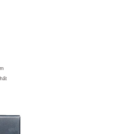
ảm
chất