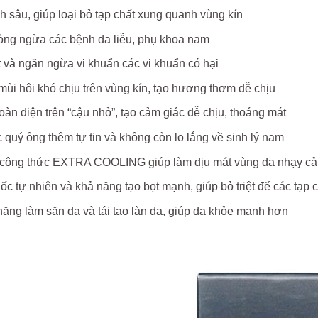
 sâu, giúp loại bỏ tạp chất xung quanh vùng kín
òng ngừa các bệnh da liễu, phụ khoa nam
t và ngăn ngừa vi khuẩn các vi khuẩn có hại
mùi hôi khó chịu trên vùng kín, tạo hương thơm dễ chịu
oàn diện trên “cậu nhỏ”, tạo cảm giác dễ chịu, thoáng mát
 quý ông thêm tự tin và không còn lo lắng về sinh lý nam
công thức EXTRA COOLING giúp làm dịu mát vùng da nhạy c
c tự nhiên và khả năng tạo bọt mạnh, giúp bỏ triệt để các tạp 
ăng làm săn da và tái tạo làn da, giúp da khỏe mạnh hơn