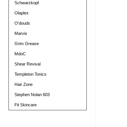
Schwarzkopf
Olaplex
O’douds
Marvis
Grim Grease
MdoC
Shear Revival
Templeton Tonics
Hair Zone
Stephen Nolan 603
Fit Skincare