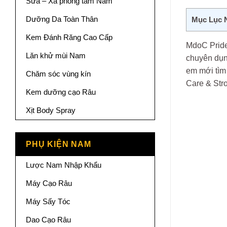
Sữa – Xà phòng tắm Nam
Dưỡng Da Toàn Thân
Mục Lục 
Kem Đánh Răng Cao Cấp
MdoC Pride
Lăn khử mùi Nam
chuyên dụn
em mới tìm 
Chăm sóc vùng kín
Care & Str
Kem dưỡng cạo Râu
Xịt Body Spray
PHỤ KIỆN NAM
Lược Nam Nhập Khẩu
Máy Cạo Râu
Máy Sấy Tóc
Dao Cạo Râu