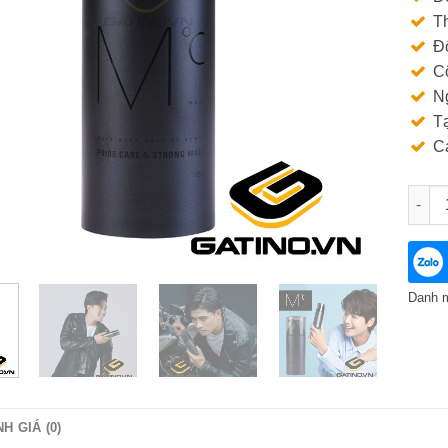
Th
Đ
Cô
N
T
C
Dung 
Danh 
H GIÁ (0)