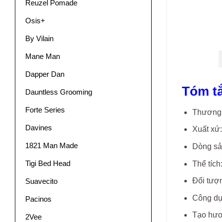
Reuzel Pomade
Osis+
By Vilain
Mane Man
Dapper Dan
Tóm tắ
Dauntless Grooming
Forte Series
Thương 
Davines
Xuất xứ
1821 Man Made
Dòng sả
Tigi Bed Head
Thể tích
Đối tượ
Suavecito
Công dụn
Pacinos
Tạo hươ
2Vee