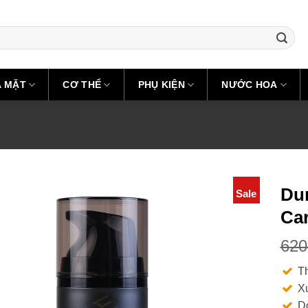
A MẶT
CƠ THỂ
PHỤ KIỆN
NƯỚC HOA
Du
Sale
Ca
620
T
X
D