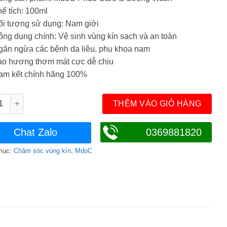
579.000₫.
ể tích: 100ml
ối tượng sử dụng: Nam giới
ng dụng chính: Vệ sinh vùng kín sạch và an toàn
găn ngừa các bệnh da liều, phụ khoa nam
ạo hương thơm mát cực dễ chịu
am kết chính hãng 100%
dịch vệ sinh nam MdoC Pride Care & Strong Wash 100ml số lượn
THÊM VÀO GIỎ HÀNG
Chat Zalo
0369881820
mục:
Chăm sóc vùng kín
,
MdoC