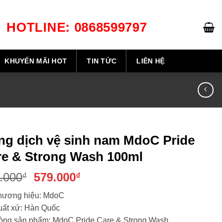
HOTLINE: 0868599797
GIỎ HÀNG /
0
₫
KHUYẾN MÃI HOT
TIN TỨC
LIÊN HỆ
ng dịch vệ sinh nam MdoC Pride
re & Strong Wash 100ml
Giá
Giá
.000
579.000
₫
₫
gốc
hiện
hương hiệu: MdoC
là:
tại
uất xứ: Hàn Quốc
620.000₫.
là:
òng sản phẩm: MdoC Pride Care & Strong Wash