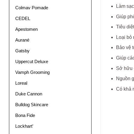
Làm sạch
Colmav Pomade
Giúp ph
CEDEL
Tiêu diệ
Apestomen
Loại bỏ 
Aurané
Bảo vệ t
Gatsby
Giúp các
Uppercut Deluxe
Sở hữu 
Vamph Grooming
Nguồn gố
Loreal
Có khả n
Duke Cannon
Bulldog Skincare
Bona Fide
Lockhart’