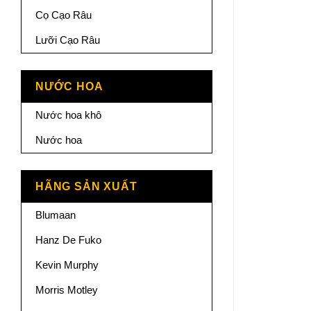
Cọ Cạo Râu
Lưỡi Cạo Râu
NƯỚC HOA
Nước hoa khô
Nước hoa
HÃNG SẢN XUẤT
Blumaan
Hanz De Fuko
Kevin Murphy
Morris Motley