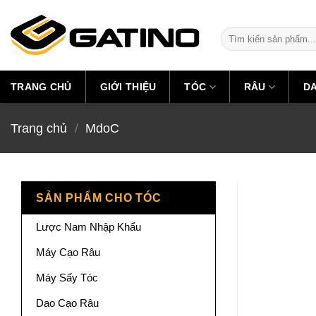
Skip
to
Tìm
content
kiếm:
TRANG CHỦ
GIỚI THIỆU
TÓC
RÂU
D
Trang chủ
/
MdoC
SẢN PHẨM CHO TÓC
Lược Nam Nhập Khẩu
Máy Cạo Râu
Máy Sấy Tóc
Dao Cạo Râu