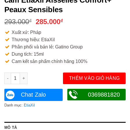
Peaux Sensibles
Giá
Giá
293.000
285.000
₫
₫
gốc
hiện
Xuất xứ: Pháp
là:
tại
Thương hiệu: EtiaXil
293.000₫.
là:
Phân phối và bán lẻ: Gatino Group
285.000₫.
Dung tích: 15ml
Cam kết sản phẩm chính hãng 100%
Lăn khử mùi cho da siêu nhạy cảm EtiaXil Aisselles Confort+ 
THÊM VÀO GIỎ HÀNG
Chat Zalo
0369881820
Danh mục:
EtiaXil
MÔ TẢ