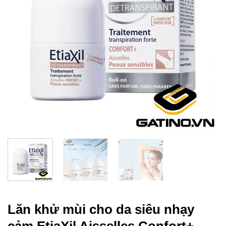
Lăn khử mùi cho da siêu nhạy
cảm EtiaXil Aisselles Confort+