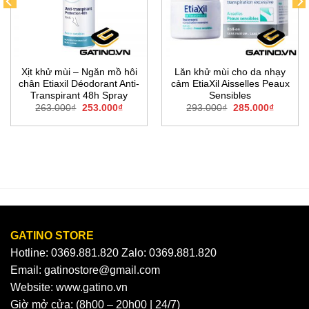
Xịt khử mùi – Ngăn mồ hôi
Lăn khử mùi cho da nhạy
chân Etiaxil Déodorant Anti-
cảm EtiaXil Aisselles Peaux
Transpirant 48h Spray
Sensibles
Giá
Giá
Giá
Giá
263.000
₫
253.000
₫
293.000
₫
285.000
₫
gốc
hiện
gốc
hiện
là:
tại
là:
tại
263.000₫.
là:
293.000₫.
là:
0₫.
253.000₫.
285.000
GATINO STORE
Hotline: 0369.881.820 Zalo: 0369.881.820
Email: gatinostore@gmail.com
Website: www.gatino.vn
Giờ mở cửa: (8h00 – 20h00 | 24/7)