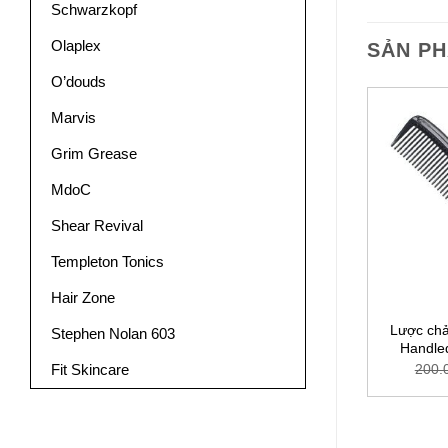
Schwarzkopf
Olaplex
SẢN P
O’douds
Marvis
Grim Grease
MdoC
Shear Revival
Templeton Tonics
Hair Zone
Lược chả
 bỏ túi
Lược nam Tony & Guy 2 răng
Stephen Nolan 603
Handle
00
₫
30.000
₫
200.
Fit Skincare