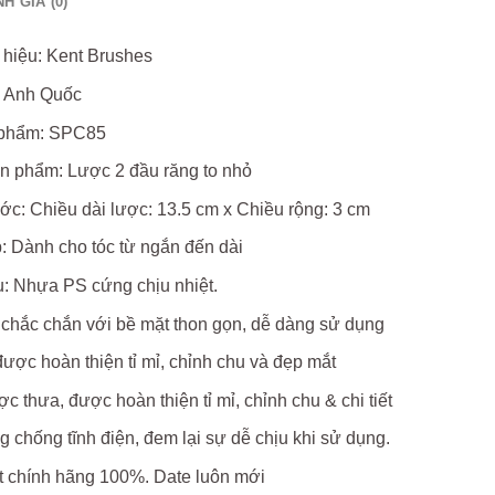
H GIÁ (0)
hiệu: Kent Brushes
: Anh Quốc
 phẩm: SPC85
n phẩm: Lược 2 đầu răng to nhỏ
ớc: Chiều dài lược: 13.5 cm x Chiều rộng: 3 cm
: Dành cho tóc từ ngắn đến dài
u: Nhựa PS cứng chịu nhiệt.
 chắc chắn với bề mặt thon gọn, dễ dàng sử dụng
ược hoàn thiện tỉ mỉ, chỉnh chu và đẹp mắt
c thưa, được hoàn thiện tỉ mỉ, chỉnh chu & chi tiết
 chống tĩnh điện, đem lại sự dễ chịu khi sử dụng.
 chính hãng 100%. Date luôn mới