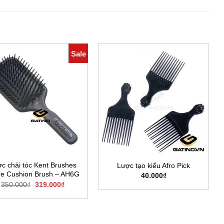
Sale
c chải tóc Kent Brushes
Lược tạo kiểu Afro Pick
ge Cushion Brush – AH6G
40.000
₫
Original
Current
350.000
₫
319.000
₫
price
price
was:
is:
350.000₫.
319.000₫.