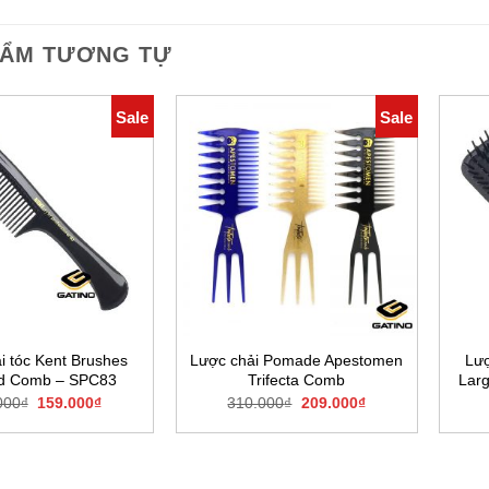
HẨM TƯƠNG TỰ
Sale
Sale
i tóc Kent Brushes
Lược chải Pomade Apestomen
Lượ
d Comb – SPC83
Trifecta Comb
Lar
Original
Current
Original
Current
000
₫
159.000
₫
310.000
₫
209.000
₫
price
price
price
price
was:
is:
was:
is:
200.000₫.
159.000₫.
310.000₫.
209.000₫.