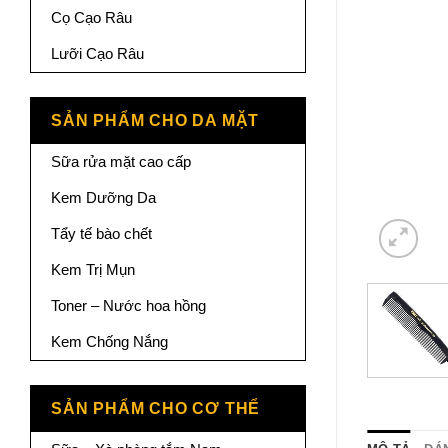
Cọ Cạo Râu
Lưỡi Cạo Râu
SẢN PHẨM CHO DA MẶT
Sữa rửa mặt cao cấp
Kem Dưỡng Da
Tẩy tế bào chết
Kem Trị Mụn
Toner – Nước hoa hồng
Kem Chống Nắng
SẢN PHẨM CHO CƠ THỂ