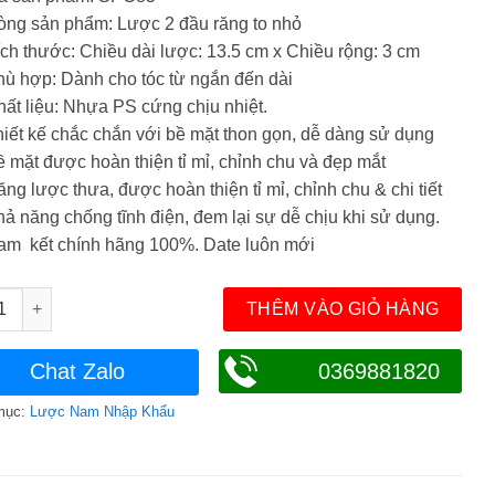
òng sản phẩm: Lược 2 đầu răng to nhỏ
ch thước: Chiều dài lược: 13.5 cm x Chiều rộng: 3 cm
ù hợp: Dành cho tóc từ ngắn đến dài
ất liệu: Nhựa PS cứng chịu nhiệt.
iết kế chắc chắn với bề mặt thon gọn, dễ dàng sử dụng
 mặt được hoàn thiện tỉ mỉ, chỉnh chu và đẹp mắt
ng lược thưa, được hoàn thiện tỉ mỉ, chỉnh chu & chi tiết
ả năng chống tĩnh điện, đem lại sự dễ chịu khi sử dụng.
am kết chính hãng 100%. Date luôn mới
chải tóc Kent Brushes Pocket Comb – SPC85 số lượng
THÊM VÀO GIỎ HÀNG
Chat Zalo
0369881820
mục:
Lược Nam Nhập Khẩu