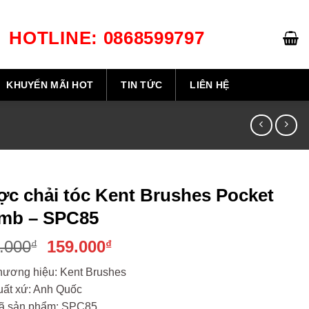
HOTLINE: 0868599797
GIỎ HÀNG /
0
₫
KHUYẾN MÃI HOT
TIN TỨC
LIÊN HỆ
c chải tóc Kent Brushes Pocket
mb – SPC85
Original
Current
.000
159.000
₫
₫
price
price
hương hiệu: Kent Brushes
was:
is:
uất xứ: Anh Quốc
200.000₫.
159.000₫.
ã sản phẩm: SPC85