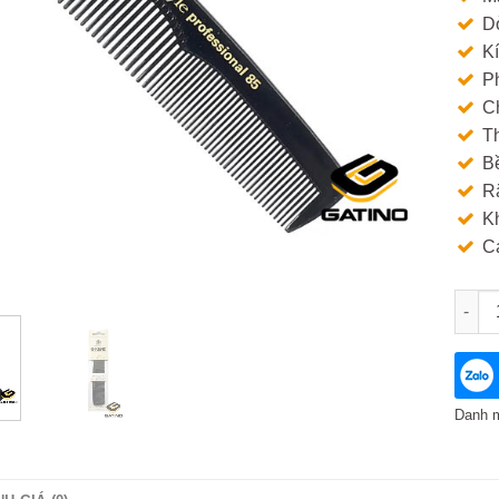
D
Kí
Ph
Ch
Th
Bề
Ră
Kh
C
Lược 
Danh 