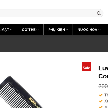
A MẶT
CƠ THỂ
PHỤ KIỆN
NƯỚC HOA
Lượ
Sale
Co
200
T
X
M