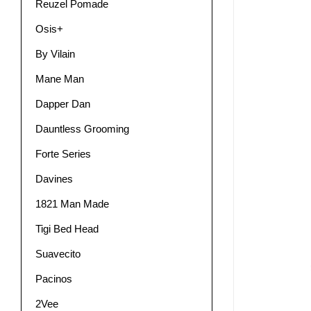
Reuzel Pomade
Osis+
By Vilain
Mane Man
Dapper Dan
Dauntless Grooming
Forte Series
Davines
1821 Man Made
Tigi Bed Head
Suavecito
Pacinos
2Vee