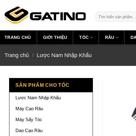
Skip
to
Tìm
content
kiếm:
TRANG CHỦ
GIỚI THIỆU
TÓC
RÂU
D
Trang chủ
/
Lược Nam Nhập Khẩu
SẢN PHẨM CHO TÓC
Lược Nam Nhập Khẩu
Máy Cạo Râu
Máy Sấy Tóc
Dao Cạo Râu