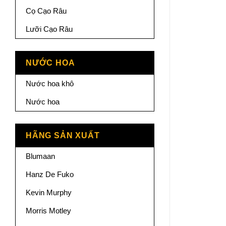
Cọ Cạo Râu
Lưỡi Cạo Râu
NƯỚC HOA
Nước hoa khô
Nước hoa
HÃNG SẢN XUẤT
Blumaan
Hanz De Fuko
Kevin Murphy
Morris Motley