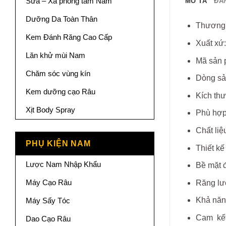
Sữa – Xà phòng tắm Nam
MÔ TẢ
ĐÁN
Dưỡng Da Toàn Thân
Thương 
Kem Đánh Răng Cao Cấp
Xuất xứ
Lăn khử mùi Nam
Mã sản
Chăm sóc vùng kín
Dòng sả
Kem dưỡng cạo Râu
Kích thư
Xịt Body Spray
Phù hợp
Chất liệ
PHỤ KIỆN NAM
Thiết kế
Lược Nam Nhập Khẩu
Bề mặt đ
Máy Cạo Râu
Răng lượ
Khả năng
Máy Sấy Tóc
Cam kết
Dao Cạo Râu