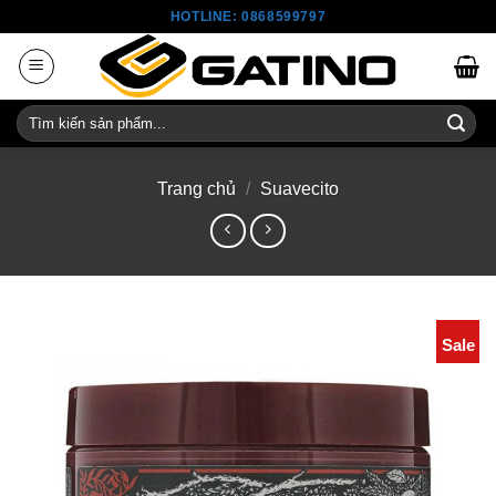
Skip
HOTLINE: 0868599797
to
content
Tìm
kiếm:
Trang chủ
/
Suavecito
Sale