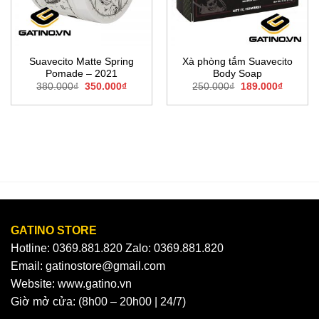
Suavecito Matte Spring
Xà phòng tắm Suavecito
Pomade – 2021
Body Soap
Giá
Giá
Giá
Giá
380.000
₫
350.000
₫
250.000
₫
189.000
₫
gốc
hiện
gốc
hiện
là:
tại
là:
tại
380.000₫.
là:
250.000₫.
là:
0₫.
350.000₫.
189.000
GATINO STORE
Hotline: 0369.881.820 Zalo: 0369.881.820
Email: gatinostore@gmail.com
Website: www.gatino.vn
Giờ mở cửa: (8h00 – 20h00 | 24/7)