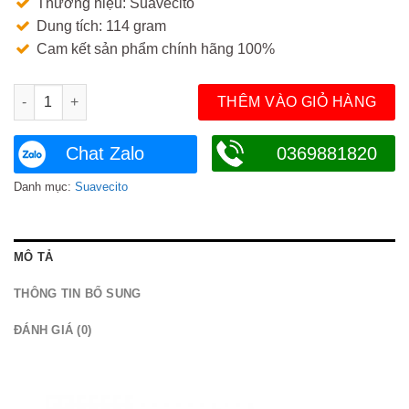
Thương hiệu: Suavecito
380.000₫.
là:
Dung tích: 114 gram
350.000₫.
Cam kết sản phẩm chính hãng 100%
Pomade Suavecito Dark Wood Firme Hold Limited 2021 số lượ
THÊM VÀO GIỎ HÀNG
Chat Zalo
0369881820
Danh mục:
Suavecito
MÔ TẢ
THÔNG TIN BỔ SUNG
ĐÁNH GIÁ (0)