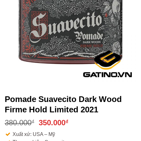
Pomade Suavecito Dark Wood
Firme Hold Limited 2021
Giá
Giá
380.000
350.000
₫
₫
gốc
hiện
Xuất xứ: USA – Mỹ
là:
tại