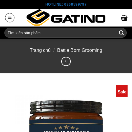
Skip
HOTLINE: 0868599797
to
content
Tìm
kiếm:
Trang chủ
/
Battle Born Grooming
Sale