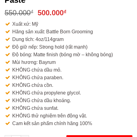
Giá
Giá
550.000
500.000
₫
₫
gốc
hiện
Xuất xứ: Mỹ
là:
tại
Hãng sản xuất: Battle Born Grooming
550.000₫.
là:
Dung tích: 4oz/114gram
500.000₫.
Độ giữ nếp: Strong hold (rất mạnh)
Độ bóng: Matte finish (bóng mờ – không bóng)
Mùi hương: Bayrum
KHÔNG chứa dầu mỏ.
KHÔNG chứa paraben.
KHÔNG chứa cồn.
KHÔNG chứa propylene glycol.
KHÔNG chứa dầu khoáng.
KHÔNG chứa sunfat.
KHÔNG thử nghiệm trên động vật.
Cam kết sản phẩm chính hãng 100%