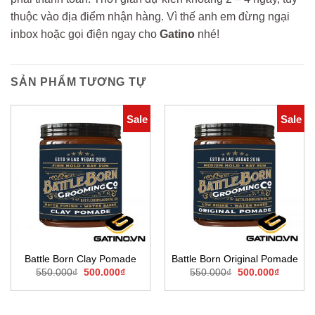
thuộc vào địa điểm nhận hàng. Vì thế anh em đừng ngại
inbox hoặc gọi điện ngay cho
Gatino
nhé!
SẢN PHẨM TƯƠNG TỰ
Sale
Sale
Battle Born Clay Pomade
Battle Born Original Pomade
Giá
Giá
Giá
Giá
550.000
₫
500.000
₫
550.000
₫
500.000
₫
gốc
hiện
gốc
hiện
là:
tại
là:
tại
550.000₫.
là:
550.000₫.
là:
500.000₫.
500.000