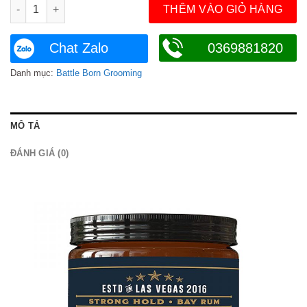
Sáp vuốt tóc Battle Born Matte Paste số lượng
THÊM VÀO GIỎ HÀNG
Chat Zalo
0369881820
Danh mục:
Battle Born Grooming
MÔ TẢ
ĐÁNH GIÁ (0)