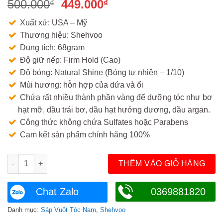
Giá
Giá
500.000
449.000
₫
₫
gốc
hiện
Xuất xứ: USA – Mỹ
là:
tại
Thương hiệu: Shehvoo
500.000₫.
là:
Dung tích: 68gram
449.000₫.
Độ giữ nếp: Firm Hold (Cao)
Độ bóng: Natural Shine (Bóng tự nhiên – 1/10)
Mùi hương: hỗn hợp của dứa và ổi
Chứa rất nhiều thành phần vàng để dưỡng tóc như bơ
hạt mỡ, dầu trái bơ, dầu hạt hướng dương, dầu argan.
Công thức không chứa Sulfates hoặc Parabens
Cam kết sản phẩm chính hãng 100%
Sáp vuốt tóc Shehvoo Ocean Clay số lượng
THÊM VÀO GIỎ HÀNG
Chat Zalo
0369881820
Danh mục:
Sáp Vuốt Tóc Nam
,
Shehvoo