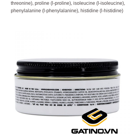
threonine), proline (l-proline), isoleucine (l-isoleucine),
phenylalanine (l-phenylalanine), histidine (l-histidine)