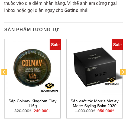
thuộc vào địa điểm nhận hàng. Vì thế anh em đừng ngại
inbox hoặc gọi điện ngay cho
Gatino
nhé!
SẢN PHẨM TƯƠNG TỰ
Sale
Sale
Sáp Colmav Kingdom Clay
Sáp vuốt tóc Morris Motley
116g
Matte Styling Balm 2020
Giá
Giá
Giá
Giá
320.000
₫
249.000
₫
1.000.000
₫
950.000
₫
gốc
hiện
gốc
hiện
là:
tại
là:
tại
320.000₫.
là:
1.000.000₫.
là:
0₫.
249.000₫.
950.00