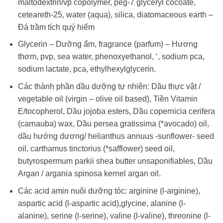
maltodextrin/vp copolymer, peg-7 glyceryl cocoate,
ceteareth-25, water (aqua), silica, diatomaceous earth –
Đá trầm tích quý hiếm
Glycerin – Dưỡng ẩm, fragrance (parfum) – Hương
thơm, pvp, sea water, phenoxyethanol, ‘, sodium pca,
sodium lactate, pca, ethylhexylglycerin.
Các thành phần dầu dưỡng tự nhiên: Dầu thực vật /
vegetable oil (virgin – olive oil based), Tiền Vitamin
E/tocopherol, Dầu jojoba esters, Dầu copernicia cerifera
(carnauba) wax, Dầu persea gratissima (*avocado) oil,
dầu hướng dương/ helianthus annuus -sunflower- seed
oil, carthamus tinctorius (*safflower) seed oil,
butyrospermum parkii shea butter unsaponifiables, Dầu
Argan / argania spinosa kernel argan oil.
Các acid amin nuôi dưỡng tóc: arginine (l-arginine),
aspartic acid (l-aspartic acid),glycine, alanine (l-
alanine), serine (l-serine), valine (l-valine), threonine (l-