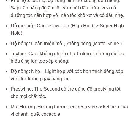
Phù hợp: tóc mật độ trung bình trở xuống đến mỏng.
Sáp cân bằng độ ẩm tốt, vừa hút dầu thừa, vừa có
dưỡng tóc nên hợp với nền tóc khô xơ và có dầu nhẹ.
Độ giữ nếp: Cao -> cực cao (High Hold -> Super High
Hold).
Độ bóng: Hoàn thiện mờ , không bóng (Matte Shine )
Texture: Cao, không nhiều như Enternal nhưng đủ tạo
hiệu ứng lọn tóc xếp chồng.
Độ nặng: Nhẹ – Light hợp với các bạn thích dòng sáp
vuốt tóc không gây nặng tóc
Prestyling: The Second có thể dùng để prestyling tốt
cho mọi chất tóc.
Mùi Hương: Hương thơm Cực fresh với sự kết hợp của
vị chanh, quế, cocacola.