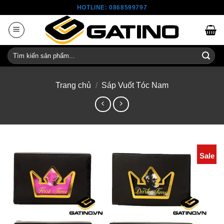
Skip
HOTLINE: 0868599797
to
content
Tìm
kiếm:
Trang chủ
/
Sáp Vuốt Tóc Nam
Sale