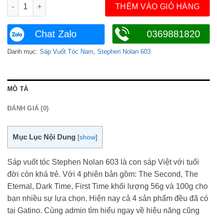
Sáp vuốt tóc Stephen Nolan 603 chính hãng số lượng
THÊM VÀO GIỎ HÀNG
Chat Zalo
0369881820
Danh mục:
Sáp Vuốt Tóc Nam
,
Stephen Nolan 603
MÔ TẢ
ĐÁNH GIÁ (0)
Mục Lục Nội Dung
[
show
]
Sáp vuốt tóc Stephen Nolan 603 là con sáp Việt với tuổi
đời còn khá trẻ. Với 4 phiên bản gồm: The Second, The
Eternal, Dark Time, First Time khối lượng 56g và 100g cho
bạn nhiều sự lựa chọn. Hiện nay cả 4 sản phẩm đều đã có
tại Gatino. Cùng admin tìm hiểu ngay về hiệu năng cũng