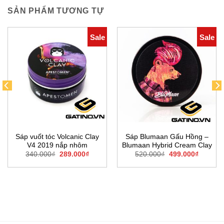
SẢN PHẨM TƯƠNG TỰ
Sale
Sale
Sáp vuốt tóc Volcanic Clay
Sáp Blumaan Gấu Hồng –
V4 2019 nắp nhôm
Blumaan Hybrid Cream Clay
Giá
Giá
Giá
Giá
340.000
₫
289.000
₫
520.000
₫
499.000
₫
gốc
hiện
gốc
hiện
là:
tại
là:
tại
340.000₫.
là:
520.000₫.
là:
289.000₫.
499.000
0₫.