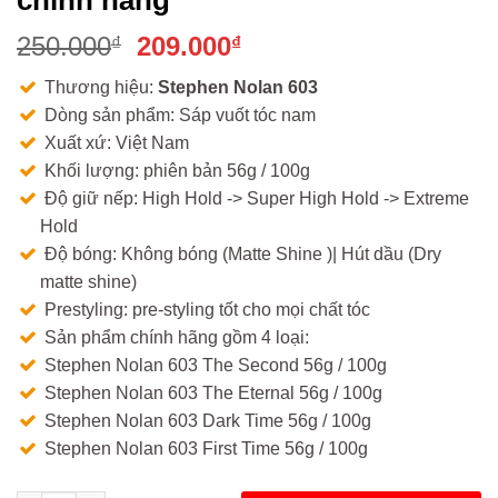
Giá
Giá
250.000
209.000
₫
₫
gốc
hiện
Thương hiệu:
Stephen Nolan 603
là:
tại
Dòng sản phẩm: Sáp vuốt tóc nam
250.000₫.
là:
Xuất xứ: Việt Nam
209.000₫.
Khối lượng: phiên bản 56g / 100g
Độ giữ nếp: High Hold -> Super High Hold -> Extreme
Hold
Độ bóng: Không bóng (Matte Shine )| Hút dầu (Dry
matte shine)
Prestyling: pre-styling tốt cho mọi chất tóc
Sản phẩm chính hãng gồm 4 loại:
Stephen Nolan 603 The Second 56g / 100g
Stephen Nolan 603 The Eternal 56g / 100g
Stephen Nolan 603 Dark Time 56g / 100g
Stephen Nolan 603 First Time 56g / 100g