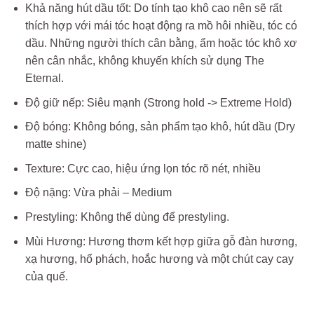
Khả năng hút dầu tốt: Do tính tạo khô cao nên sẽ rất
thích hợp với mái tóc hoạt động ra mồ hôi nhiều, tóc có
dầu. Những người thích cân bằng, ẩm hoặc tóc khô xơ
nên cân nhắc, không khuyến khích sử dụng The
Eternal.
Độ giữ nếp: Siêu mạnh (Strong hold -> Extreme Hold)
Độ bóng: Không bóng, sản phẩm tạo khô, hút dầu (Dry
matte shine)
Texture: Cực cao, hiệu ứng lọn tóc rõ nét, nhiều
Độ nặng: Vừa phải – Medium
Prestyling: Không thể dùng để prestyling.
Mùi Hương: Hương thơm kết hợp giữa gỗ đàn hương,
xạ hương, hổ phách, hoắc hương và một chút cay cay
của quế.