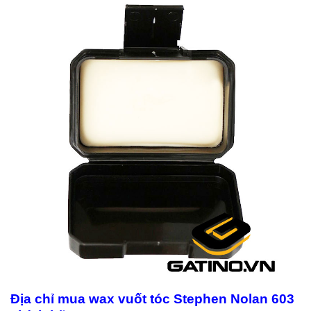
Địa chỉ mua wax vuốt tóc Stephen Nolan 603