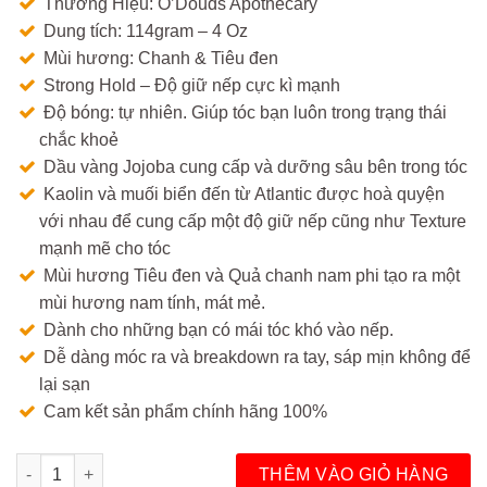
Thương Hiệu: O’Douds Apothecary
650.000₫.
là:
Dung tích: 114gram – 4 Oz
550.000₫.
Mùi hương: Chanh & Tiêu đen
Strong Hold – Độ giữ nếp cực kì mạnh
Độ bóng: tự nhiên. Giúp tóc bạn luôn trong trạng thái
chắc khoẻ
Dầu vàng Jojoba cung cấp và dưỡng sâu bên trong tóc
Kaolin và muối biển đến từ Atlantic được hoà quyện
với nhau để cung cấp một độ giữ nếp cũng như Texture
mạnh mẽ cho tóc
Mùi hương Tiêu đen và Quả chanh nam phi tạo ra một
mùi hương nam tính, mát mẻ.
Dành cho những bạn có mái tóc khó vào nếp.
Dễ dàng móc ra và breakdown ra tay, sáp mịn không để
lại sạn
Cam kết sản phẩm chính hãng 100%
Sáp vuốt tóc WAX – Shear Revival x O’douds số lượng
THÊM VÀO GIỎ HÀNG