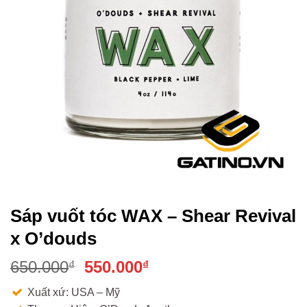
Sáp vuốt tóc WAX – Shear Revival
x O’douds
Giá
Giá
650.000
550.000
₫
₫
gốc
hiện
Xuất xứ: USA – Mỹ
là:
tại