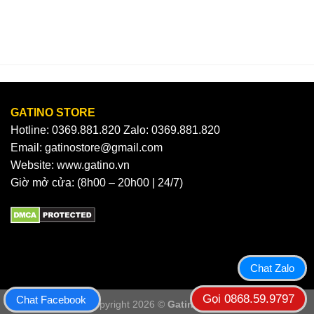
479.000₫.
400.000
GATINO STORE
Hotline: 0369.881.820 Zalo: 0369.881.820
Email: gatinostore@gmail.com
Website: www.gatino.vn
Giờ mở cửa: (8h00 – 20h00 | 24/7)
Chat Zalo
Gọi 0868.59.9797
Chat Facebook
Copyright 2026 ©
Gatino Store