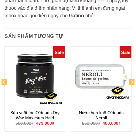
phải thanh toán. Thời gian dự kiến khoảng 2 – 4 ngày, tùy
thuộc vào địa điểm nhận hàng. Vì thế anh em đừng ngại
inbox hoặc gọi điện ngay cho
Gatino
nhé!
SẢN PHẨM TƯƠNG TỰ
Sale
Sale
Sáp vuốt tóc O’douds Dry
Nước hoa khô O’douds
Wax Maximum Hold
Neroli
Giá
Giá
Giá
Giá
500.000
₫
479.000
₫
550.000
₫
400.000
₫
gốc
hiện
gốc
hiện
là:
tại
là:
tại
500.000₫.
là:
550.000₫.
là: