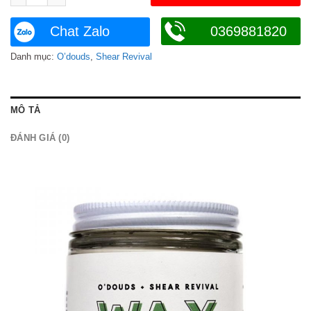
Chat Zalo
0369881820
Danh mục:
O’douds
,
Shear Revival
MÔ TẢ
ĐÁNH GIÁ (0)