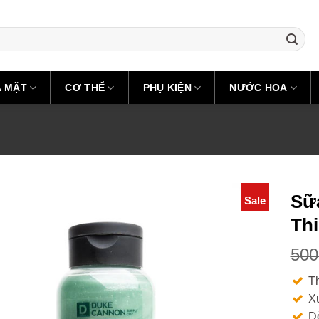
A MẶT
CƠ THỂ
PHỤ KIỆN
NƯỚC HOA
Sữ
Sale
Th
500
T
X
D