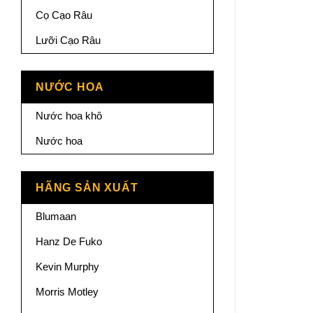
Cọ Cạo Râu
Lưỡi Cạo Râu
NƯỚC HOA
Nước hoa khô
Nước hoa
HÃNG SẢN XUẤT
Blumaan
Hanz De Fuko
Kevin Murphy
Morris Motley