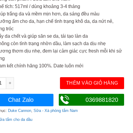
449.000₫.
ể tích: 517ml / dùng khoảng 3-4 tháng
iúp trắng da và mềm mịn hơn, da sáng đều màu
ỡng ẩm cho da, hạn chế tình trạng khô da, da nứt nẻ,
ng tróc
y da chết và giúp săn se da, tái tạo làn da
ông còn tình trạng nhờn dầu, làm sạch da dịu nhẹ
ơng thơm dịu nhẹ, đem lại cảm giác cực fresh mỗi khi sử
ng
am kết chính hãng 100%. Date luôn mới
ắm Duke Cannon Shamrock Thick Wicked Minty Body Wash số lư
THÊM VÀO GIỎ HÀNG
Chat Zalo
0369881820
mục:
Duke Cannon
,
Sữa - Xà phòng tắm Nam
ữa tắm cho da dầu