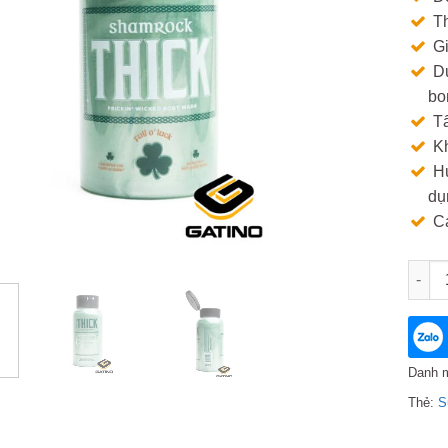
Th
G
Dư
bo
Tẩ
Kh
Hư
dụ
C
Sữa t
Danh 
Thẻ:
S