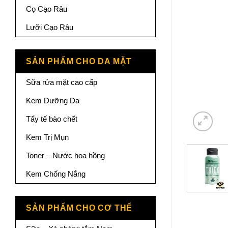
Cọ Cạo Râu
Lưỡi Cạo Râu
SẢN PHẨM CHO DA MẶT
Sữa rửa mặt cao cấp
Kem Dưỡng Da
Tẩy tế bào chết
Kem Trị Mụn
Toner – Nước hoa hồng
Kem Chống Nắng
SẢN PHẨM CHO CƠ THỂ