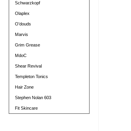
Schwarzkopf
Olaplex
O’douds
Marvis
Grim Grease
MdoC
Shear Revival
Templeton Tonics
Hair Zone
Stephen Nolan 603
Fit Skincare