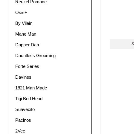
Reuzel Pomade
Osis+
By Vilain
Mane Man
S
Dapper Dan
Dauntless Grooming
Forte Series
Davines
1821 Man Made
Tigi Bed Head
Suavecito
Pacinos
2Vee