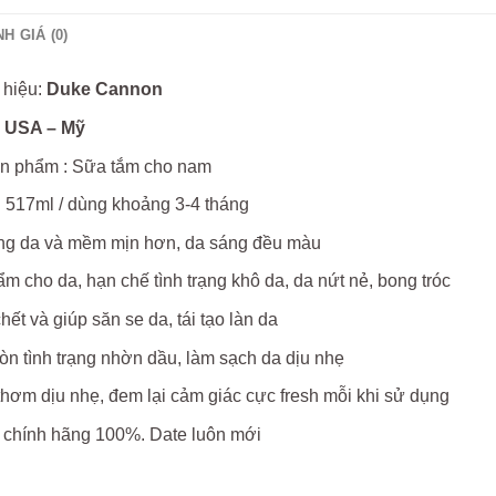
H GIÁ (0)
hiệu:
Duke Cannon
:
USA – Mỹ
n phẩm : Sữa tắm cho nam
: 517ml / dùng khoảng 3-4 tháng
ắng da và mềm mịn hơn, da sáng đều màu
 cho da, hạn chế tình trạng khô da, da nứt nẻ, bong tróc
hết và giúp săn se da, tái tạo làn da
n tình trạng nhờn dầu, làm sạch da dịu nhẹ
ơm dịu nhẹ, đem lại cảm giác cực fresh mỗi khi sử dụng
 chính hãng 100%. Date luôn mới