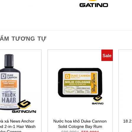
HẨM TƯƠNG TỰ
Sale
và xả News Anchor
Nước hoa khô Duke Cannon
18.
d 2-in-1 Hair Wash
Solid Cologne Bay Rum
uke Cannon