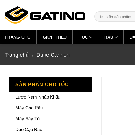
Skip
to
Tìm
content
kiếm:
TRANG CHỦ
GIỚI THIỆU
TÓC
RÂU
D
Trang chủ
/
Duke Cannon
SẢN PHẨM CHO TÓC
Lược Nam Nhập Khẩu
Máy Cạo Râu
Máy Sấy Tóc
Dao Cạo Râu