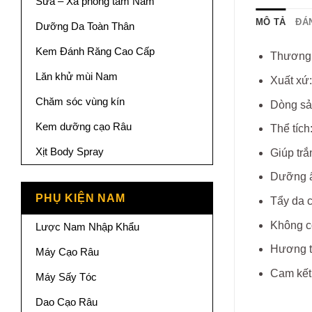
Sữa – Xà phòng tắm Nam
MÔ TẢ
ĐÁN
Dưỡng Da Toàn Thân
Kem Đánh Răng Cao Cấp
Thương 
Lăn khử mùi Nam
Xuất xứ
Chăm sóc vùng kín
Dòng sả
Kem dưỡng cạo Râu
Thể tích
Xịt Body Spray
Giúp tr
Dưỡng ẩm
PHỤ KIỆN NAM
Tẩy da c
Không cò
Lược Nam Nhập Khẩu
Hương th
Máy Cạo Râu
Cam kết
Máy Sấy Tóc
Dao Cạo Râu