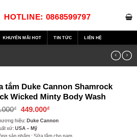
HOTLINE: 0868599797
GIỎ HÀNG /
0
₫
KHUYẾN MÃI HOT
TIN TỨC
LIÊN HỆ
a tắm Duke Cannon Shamrock
ick Wicked Minty Body Wash
Giá
Giá
.000
449.000
₫
₫
gốc
hiện
hương hiệu:
Duke Cannon
là:
tại
uất xứ:
USA – Mỹ
500.000₫.
là:
òng sản phẩm : Sữa tắm cho nam