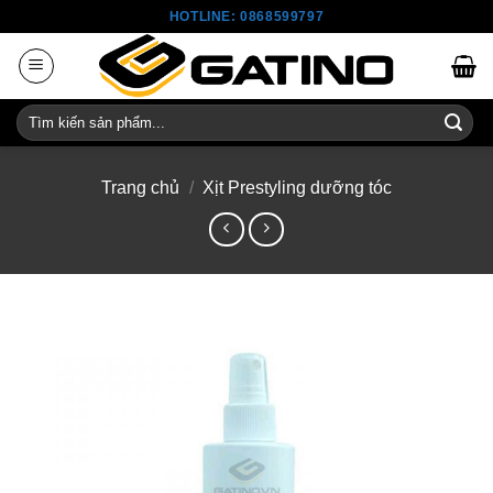
Skip
HOTLINE: 0868599797
to
content
Tìm
kiếm:
Trang chủ
/
Xịt Prestyling dưỡng tóc