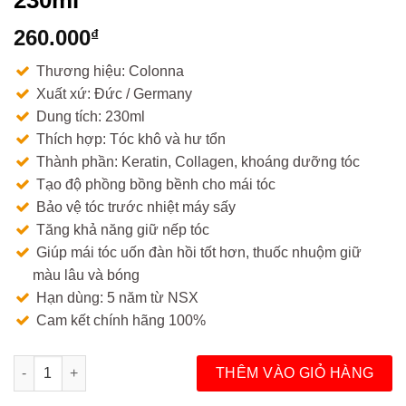
260.000
₫
Thương hiệu: Colonna
Xuất xứ: Đức / Germany
Dung tích: 230ml
Thích hợp: Tóc khô và hư tổn
Thành phần: Keratin, Collagen, khoáng dưỡng tóc
Tạo độ phồng bồng bềnh cho mái tóc
Bảo vệ tóc trước nhiệt máy sấy
Tăng khả năng giữ nếp tóc
Giúp mái tóc uốn đàn hồi tốt hơn, thuốc nhuộm giữ
màu lâu và bóng
Hạn dùng: 5 năm từ NSX
Cam kết chính hãng 100%
Xịt dưỡng tóc 2 lớp Colonna 230ml số lượng
THÊM VÀO GIỎ HÀNG