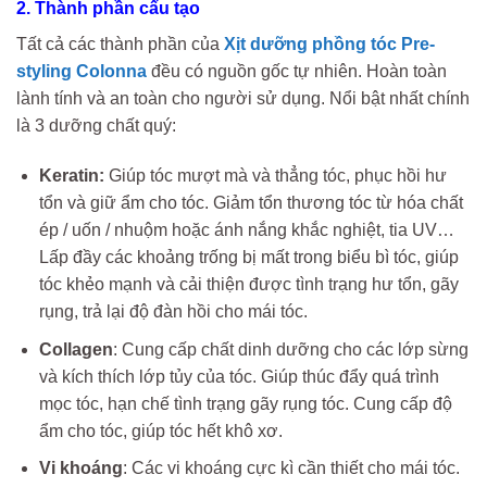
2. Thành phần cấu tạo
Tất cả các thành phần của
Xịt dưỡng phồng tóc Pre-
styling Colonna
đều có nguồn gốc tự nhiên. Hoàn toàn
lành tính và an toàn cho người sử dụng. Nổi bật nhất chính
là 3 dưỡng chất quý:
Keratin:
Giúp tóc mượt mà và thẳng tóc, phục hồi hư
tổn và giữ ẩm cho tóc. Giảm tổn thương tóc từ hóa chất
ép / uốn / nhuộm hoặc ánh nắng khắc nghiệt, tia UV…
Lấp đầy các khoảng trống bị mất trong biểu bì tóc, giúp
tóc khẻo mạnh và cải thiện được tình trạng hư tổn, gãy
rụng, trả lại độ đàn hồi cho mái tóc.
Collagen
: Cung cấp chất dinh dưỡng cho các lớp sừng
và kích thích lớp tủy của tóc. Giúp thúc đẩy quá trình
mọc tóc, hạn chế tình trạng gãy rụng tóc. Cung cấp độ
ẩm cho tóc, giúp tóc hết khô xơ.
Vi khoáng
: Các vi khoáng cực kì cần thiết cho mái tóc.