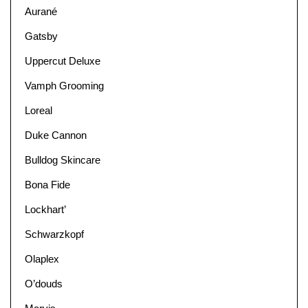
Aurané
Gatsby
Uppercut Deluxe
Vamph Grooming
Loreal
Duke Cannon
Bulldog Skincare
Bona Fide
Lockhart’
Schwarzkopf
Olaplex
O’douds