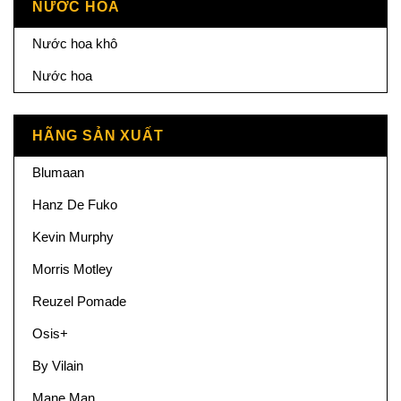
NƯỚC HOA
Nước hoa khô
Nước hoa
HÃNG SẢN XUẤT
Blumaan
Hanz De Fuko
Kevin Murphy
Morris Motley
Reuzel Pomade
Osis+
By Vilain
Mane Man