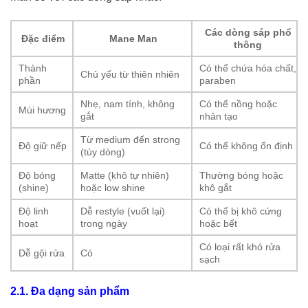
Các dòng sáp phổ
Đặc điểm
Mane Man
thông
Thành
Có thể chứa hóa chất,
Chủ yếu từ thiên nhiên
phần
paraben
Nhẹ, nam tính, không
Có thể nồng hoặc
Mùi hương
gắt
nhân tạo
Từ medium đến strong
Độ giữ nếp
Có thể không ổn định
(tùy dòng)
Độ bóng
Matte (khô tự nhiên)
Thường bóng hoặc
(shine)
hoặc low shine
khô gắt
Độ linh
Dễ restyle (vuốt lại)
Có thể bị khô cứng
hoạt
trong ngày
hoặc bết
Có loại rất khó rửa
Dễ gội rửa
Có
sạch
2.1. Đa dạng sản phẩm