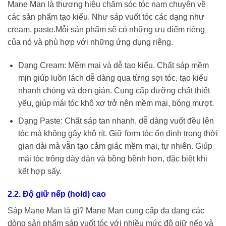
Mane Man là thương hiệu chăm sóc tóc nam chuyên về
các sản phẩm tạo kiểu. Như sáp vuốt tóc các dạng như
cream, paste.Mỗi sản phẩm sẽ có những ưu điểm riêng
của nó và phù hợp với những ứng dụng riêng.
Dạng Cream: Mềm mại và dễ tạo kiểu. Chất sáp mềm
mịn giúp luồn lách dễ dàng qua từng sợi tóc, tạo kiểu
nhanh chóng và đơn giản. Cung cấp dưỡng chất thiết
yếu, giúp mái tóc khô xơ trở nên mềm mại, bóng mượt.
Dạng Paste: Chất sáp tan nhanh, dễ dàng vuốt đều lên
tóc mà không gây khô rít. Giữ form tóc ổn định trong thời
gian dài mà vẫn tạo cảm giác mềm mại, tự nhiên. Giúp
mái tóc trông dày dặn và bồng bềnh hơn, đặc biệt khi
kết hợp sấy.
2.2. Độ giữ nếp (hold) cao
Sáp Mane Man là gì? Mane Man cung cấp đa dạng các
dòng sản phẩm sáp vuốt tóc với nhiều mức độ giữ nếp và