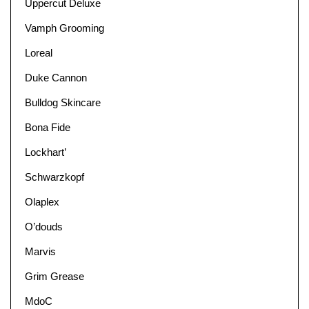
Uppercut Deluxe
Vamph Grooming
Loreal
Duke Cannon
Bulldog Skincare
Bona Fide
Lockhart’
Schwarzkopf
Olaplex
O’douds
Marvis
Grim Grease
MdoC