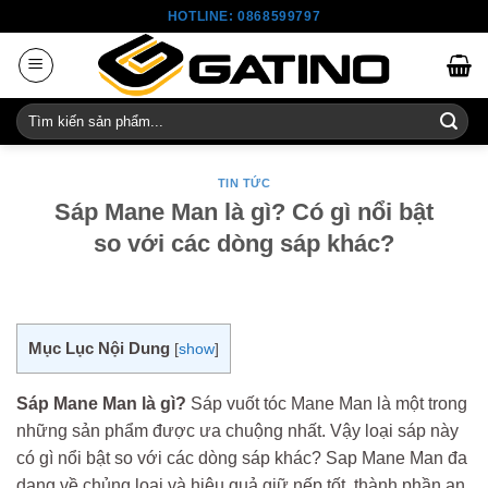
Skip
HOTLINE: 0868599797
to
content
Tìm
kiếm:
TIN TỨC
Sáp Mane Man là gì? Có gì nổi bật
so với các dòng sáp khác?
Mục Lục Nội Dung
[
show
]
Sáp Mane Man là gì?
Sáp vuốt tóc Mane Man là một trong
những sản phẩm được ưa chuộng nhất. Vậy loại sáp này
có gì nổi bật so với các dòng sáp khác? Sap Mane Man đa
dạng về chủng loại và hiệu quả giữ nếp tốt, thành phần an