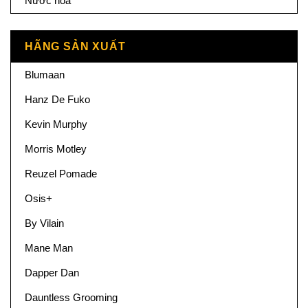
Nước hoa
HÃNG SẢN XUẤT
Blumaan
Hanz De Fuko
Kevin Murphy
Morris Motley
Reuzel Pomade
Osis+
By Vilain
Mane Man
Dapper Dan
Dauntless Grooming