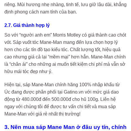
riêng. Mùi hương nhẹ nhàng, tinh tế, lưu giữ lâu dài, khẳng
định phong cách nam tính của bạn.
2.7. Giá thành hợp lý
So với “người anh em” Morris Motley có giá thành cao chót
vót. Sáp vuốt tóc Mane-Man mang đến lựa chọn hợp lý
hơn cho các tín đồ tạo kiểu tóc. Chất lượng tốt, hiệu quả
cao nhưng giá cả lại “mềm mại” hơn hẳn. Mane-Man chính
là “chân ái” cho những ai muốn tiết kiệm chi phí mà vẫn sở
hữu mái tóc đẹp như ý.
Hiện tại, sáp Mane-Man chính hãng 100% nhập khẩu từ
Úc đang được phân phối tại Gatino.vn với mức giá dao
động từ 480.000đ đến 500.000đ cho hũ 100g. Liên hệ
ngay với chúng tôi để được tư vấn chi tiết và mua sáp
Mane-Man với giá rẻ nhất thị trường!
3. Nên mua sáp Mane Man ở đâu uy tín, chính