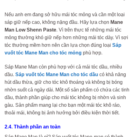
Nếu anh em đang sở hữu mái tóc mỏng và cần một loại
sáp giữ nếp cao, không nặng đầu. Hãy lựa chọn
Mane
Man Low Shenn Paste
. Vì trên thực tế những mái tóc
mỏng thường khó giữ nếp hơn những mái tóc dày. Vì sợi
tóc thường mềm hơn nên cần lựa chọn đúng loại
Sáp
vuốt tóc Mane Man cho tóc mỏng
phù hợp.
Sáp Mane Man còn phù hợp với cả mái tóc dầu, nhiều
dầu.
Sáp vuốt tóc Mane Man cho tóc dầu
có khả năng
hút dầu thừa, giữ cho tóc khô thoáng và không bị bóng
nhờn suốt cả ngày dài. Một số sản phẩm có chứa các tinh
dầu, thành phần giúp cho mái tóc không bị nhờn và sinh
gàu. Sản phẩm mang lại cho bạn một mái tóc khô ráo,
thoải mái, không bị ảnh hưởng bởi điều kiện thời tiết.
2.4. Thành phần an toàn
Sáp Mane Man là gì? Sáp vuốt tóc Mane-man có thành