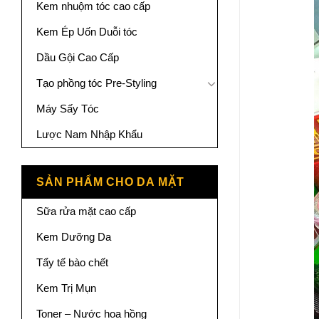
Kem nhuộm tóc cao cấp
Kem Ép Uốn Duỗi tóc
Dầu Gội Cao Cấp
Tạo phồng tóc Pre-Styling
Máy Sấy Tóc
Lược Nam Nhập Khẩu
SẢN PHẨM CHO DA MẶT
Sữa rửa mặt cao cấp
Kem Dưỡng Da
Tẩy tế bào chết
Kem Trị Mụn
Toner – Nước hoa hồng