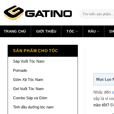
Skip
to
Search
content
for:
TRANG CHỦ
GIỚI THIỆU
TÓC
RÂU
D
SẢN PHẨM CHO TÓC
Sáp Vuốt Tóc Nam
Pomade
Mục Lục 
Gôm Xịt Tóc Nam
Gel Vuốt Tóc Nam
Nhắc đến
s
Combo Sáp và Gôm
vậy là vì 
nào tốt?
Để
Tinh dầu dưỡng tóc nam