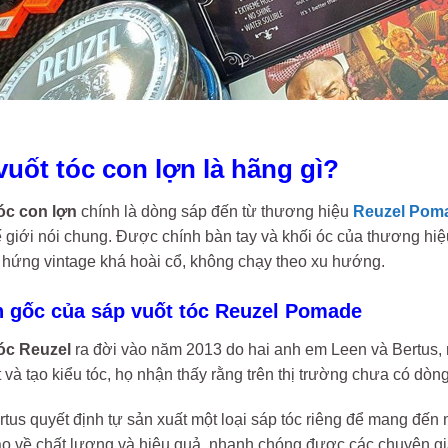
 vuốt tóc con lợn là hãng gì?
óc con lợn
chính là dòng sáp đến từ thương hiệu
Reuzel Pom
ế giới nói chung. Được chính bàn tay và khối óc của thương hiệ
hứng vintage khá hoài cổ, không chạy theo xu hướng.
n gốc của sáp vuốt tóc Reuzel Pomade
óc Reuzel
ra đời vào năm 2013 do hai anh em Leen và Bertus, 
t và tạo kiểu tóc, họ nhận thấy rằng trên thị trường chưa có d
tus quyết định tự sản xuất một loại sáp tóc riêng để mang đế
ao về chất lượng và hiệu quả, nhanh chóng được các chuyên gia