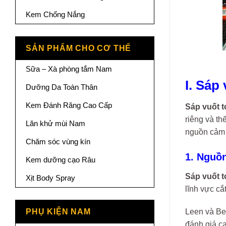
Kem Chống Nắng
SẢN PHẨM CHO CƠ THỂ
Sữa – Xà phòng tắm Nam
I. Sáp
Dưỡng Da Toàn Thân
Kem Đánh Răng Cao Cấp
Sáp vuốt t
riêng và th
Lăn khử mùi Nam
nguồn cảm 
Chăm sóc vùng kín
1. Nguồ
Kem dưỡng cạo Râu
Sáp vuốt t
Xịt Body Spray
lĩnh vực cắ
PHỤ KIỆN NAM
Leen và Ber
đánh giá c