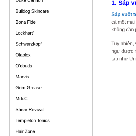
Duke Cannon
1. Sáp v
Bulldog Skincare
Sáp vuốt t
cả một mái 
Bona Fide
không cần 
Lockhart’
Tuy nhiên, 
Schwarzkopf
ngự được má
Olaplex
tạp như Un
O’douds
Marvis
Grim Grease
MdoC
Shear Revival
Templeton Tonics
Hair Zone