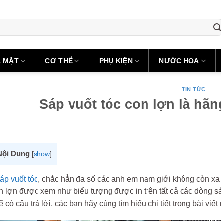
A MẶT
CƠ THỂ
PHỤ KIỆN
NƯỚC HOA
TIN TỨC
Sáp vuốt tóc con lợn là hãn
Nội Dung
[
show
]
áp vuốt tóc
, chắc hẳn đa số các anh em nam giới không còn xa
con lợn được xem như biểu tượng được in trên tất cả các dòng 
 có câu trả lời, các bạn hãy cùng tìm hiểu chi tiết trong bài viết