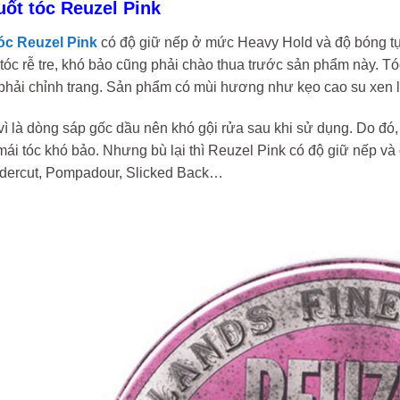
uốt tóc Reuzel Pink
óc Reuzel Pink
có độ giữ nếp ở mức Heavy Hold và độ bóng tự 
tóc rễ tre, khó bảo cũng phải chào thua trước sản phẩm này. T
phải chỉnh trang. Sản phẩm có mùi hương như kẹo cao su xen l
vì là dòng sáp gốc dầu nên khó gội rửa sau khi sử dụng. Do đó
i tóc khó bảo. Nhưng bù lại thì Reuzel Pink có độ giữ nếp và 
dercut, Pompadour, Slicked Back…