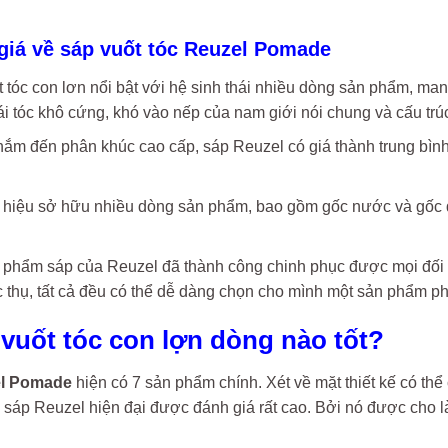
giá về sáp vuốt tóc Reuzel Pomade
 tóc con lơn nổi bật với hệ sinh thái nhiều dòng sản phẩm, man
 tóc khô cứng, khó vào nếp của nam giới nói chung và cấu trúc
m đến phân khúc cao cấp, sáp Reuzel có giá thành trung bình 
hiệu sở hữu nhiều dòng sản phẩm, bao gồm gốc nước và gốc d
phẩm sáp của Reuzel đã thành công chinh phục được mọi đối t
 thụ, tất cả đều có thể dễ dàng chọn cho mình một sản phẩm p
p vuốt tóc con lợn dòng nào tốt?
l Pomade
hiện có 7 sản phẩm chính. Xét về mặt thiết kế có thể 
ại sáp Reuzel hiện đại được đánh giá rất cao. Bởi nó được cho