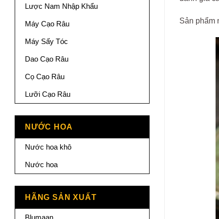
Lược Nam Nhập Khẩu
Sản phẩm nà
Máy Cạo Râu
Máy Sấy Tóc
Dao Cạo Râu
Cọ Cạo Râu
Lưỡi Cạo Râu
NƯỚC HOA
Nước hoa khô
Nước hoa
HÃNG SẢN XUẤT
Blumaan