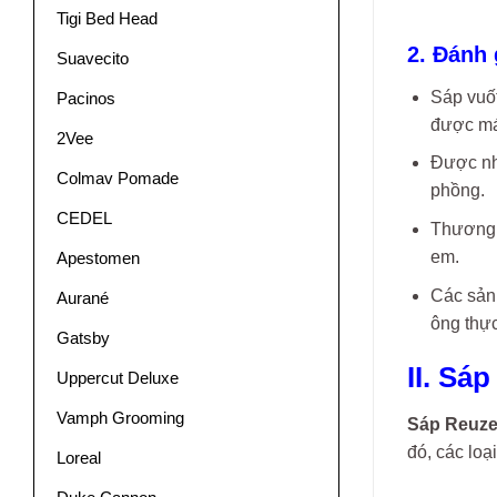
Tigi Bed Head
2. Đánh 
Suavecito
Sáp vuốt
Pacinos
được mái
2Vee
Được nhắ
Colmav Pomade
phồng.
CEDEL
Thương 
em.
Apestomen
Các sản 
Aurané
ông thực
Gatsby
II. Sá
Uppercut Deluxe
Vamph Grooming
Sáp Reuze
đó, các lo
Loreal