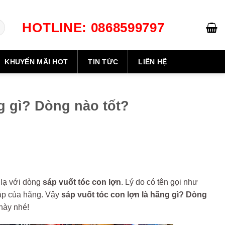
HOTLINE: 0868599797
CART /
0
₫
KHUYẾN MÃI HOT
TIN TỨC
LIÊN HỆ
g gì? Dòng nào tốt?
 lạ với dòng
sáp vuốt tóc con lợn
. Lý do có tên gọi như
sáp của hãng. Vậy
sáp vuốt tóc con lợn là hãng gì? Dòng
 này nhé!