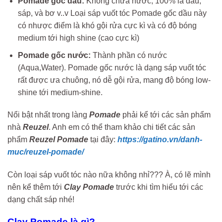
Pomade gốc dầu:
Không chứa nước, 100% là dầu,
sáp, và bơ v..v Loại sáp vuốt tóc Pomade gốc dầu này
có nhược điểm là khó gội rửa cực kì và có độ bóng
medium tới high shine (cao cực kì)
Pomade gốc nước:
Thành phần có nước
(Aqua,Water). Pomade gốc nước là dạng sáp vuốt tóc
rất được ưa chuông, nó dễ gội rửa, mang độ bóng low-
shine tới medium-shine.
Nổi bật nhất trong làng
Pomade
phải kể tới các sản phẩm
nhà
Reuzel
. Anh em có thể tham khảo chi tiết các sản
phẩm
Reuzel Pomade
tại đây:
https://gatino.vn/danh-
muc/reuzel-pomade/
Còn loại sáp vuốt tóc nào nữa không nhỉ??? À, có lẽ mình
nên kể thêm tới
Clay Pomade
trước khi tìm hiểu tới các
dạng chất sáp nhé!
Clay Pomade là gì?