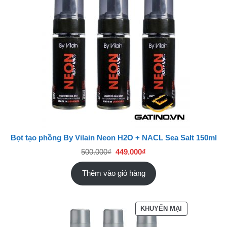
ĐAN
GIẢM
GIÁ
Bọt tạo phồng By Vilain Neon H2O + NACL Sea Salt 150ml
Giá
Giá
500.000
₫
449.000
₫
gốc
hiện
là:
tại
500.000₫.
là:
Thêm vào giỏ hàng
449.000₫.
SẢN
KHUYẾN MẠI
PHẨM