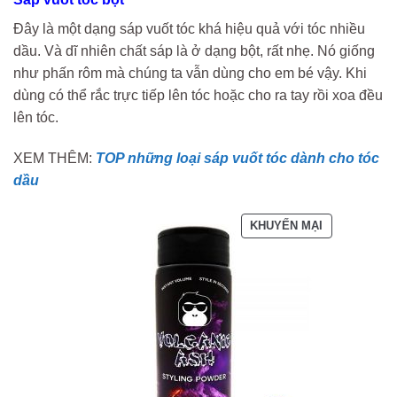
Đây là một dạng sáp vuốt tóc khá hiệu quả với tóc nhiều
dầu. Và dĩ nhiên chất sáp là ở dạng bột, rất nhẹ. Nó giống
như phấn rôm mà chúng ta vẫn dùng cho em bé vậy. Khi
dùng có thể rắc trực tiếp lên tóc hoặc cho ra tay rồi xoa đều
lên tóc.
XEM THÊM:
TOP những loại sáp vuốt tóc dành cho tóc
dầu
SẢN
KHUYẾN MẠI
PHẨM
ĐANG
GIẢM
GIÁ