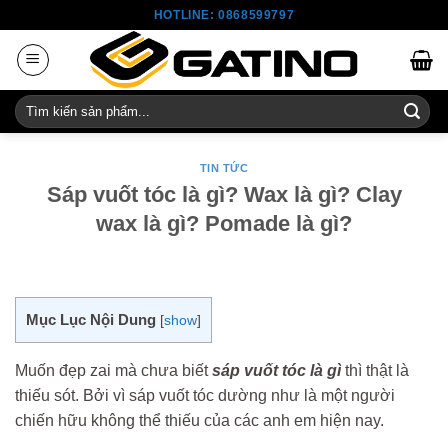
Skip
HOTLINE: 0868599797
to
content
Tìm
kiếm:
TIN TỨC
Sáp vuốt tóc là gì? Wax là gì? Clay
wax là gì? Pomade là gì?
Mục Lục Nội Dung
[
show
]
Muốn đẹp zai mà chưa biết
sáp vuốt tóc là gì
thì thật là
thiếu sót. Bởi vì sáp vuốt tóc dường như là một người
chiến hữu không thể thiếu của các anh em hiện nay.