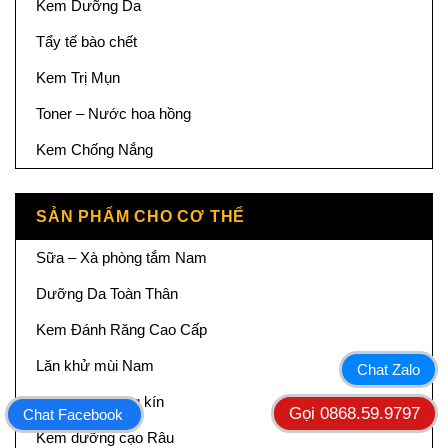
Kem Dưỡng Da
Tẩy tế bào chết
Kem Trị Mụn
Toner – Nước hoa hồng
Kem Chống Nắng
SẢN PHẨM CHO CƠ THỂ
Sữa – Xà phòng tắm Nam
Dưỡng Da Toàn Thân
Kem Đánh Răng Cao Cấp
Lăn khử mùi Nam
Chat Zalo
Chăm sóc vùng kín
Gọi 0868.59.9797
Chat Facebook
Kem dưỡng cạo Râu