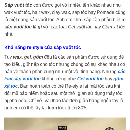
Sáp vuốt tóc
còn được gọi với nhiều tên khác nhau như:
wax vuốt tóc, hair wax, clay wax, sáp tóc hay Pomade cũng
là một dạng sáp vuốt tóc. Anh em chơi sáp cần phân biệt rõ
sáp vuốt tóc là gì
với các loại
Gel vuốt tóc
hay
Gôm xịt tóc
nhé.
Khả năng re-style của sáp vuốt tóc
Tuy
wax, gel, gôm
đều là các sản phẩm được sử dụng để
tạo kiểu, giữ nếp cho tóc nhưng chúng có sự khác nhau cơ
bản về thành phần cũng như một vài tính năng. Nhưng
các
loại sáp vuốt tóc
không cứng như
Gel vuốt tóc
hay
gôm
xịt tóc
. Bạn hoàn toàn có thể Re-style lại mái tóc sau khi
đội mũ bảo hiểm hoặc sau một thời gian sử dụng thấy tóc
bị phá nếp. Chỉ với vài thao tác đơn giản bằng ngón tay là
anh em có thể lấy lại form tóc cũ tới 80%.