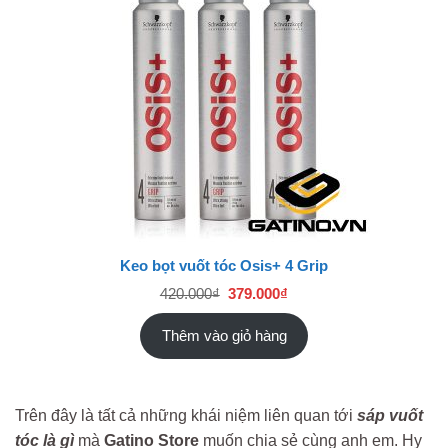
ĐANG
GIẢM
GIÁ
Keo bọt vuốt tóc Osis+ 4 Grip
Giá
Giá
420.000
₫
379.000
₫
gốc
hiện
là:
tại
420.000₫.
là:
Thêm vào giỏ hàng
379.000₫.
Trên đây là tất cả những khái niệm liên quan tới
sáp vuốt
tóc là gì
mà
Gatino Store
muốn chia sẻ cùng anh em. Hy