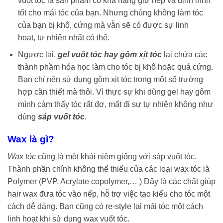
vuốt tóc là sản phẩm có khả năng giữ nếp và định hình
tốt cho mái tóc của bạn. Nhưng chúng không làm tóc
của bạn bị khô, cứng mà vẫn sẽ có được sự linh
hoạt, tự nhiên nhất có thể.
Ngược lại,
gel vuốt tóc hay gôm xịt tóc
lại chứa các
thành phầm hóa học làm cho tóc bị khô hoặc quá cứng.
Bạn chỉ nên sử dụng gôm xịt tóc trong một số trường
hợp cần thiết mà thôi. Vì thực sự khi dùng gel hay gôm
mình cảm thấy tóc rất đơ, mất đi sự tự nhiên không như
dùng
sáp vuốt tóc
.
Wax là gì?
Wax tóc
cũng là một khái niệm giống với sáp vuốt tóc.
Thành phần chính không thể thiếu của các loại wax tóc là
Polymer (PVP, Acrylate copolymer,… ) Đây là các chất giúp
hair wax đưa tóc vào nếp, hỗ trợ việc tạo kiểu cho tóc một
cách dễ dàng. Bạn cũng có re-style lại mái tóc một cách
linh hoạt khi sử dung wax vuốt tóc.