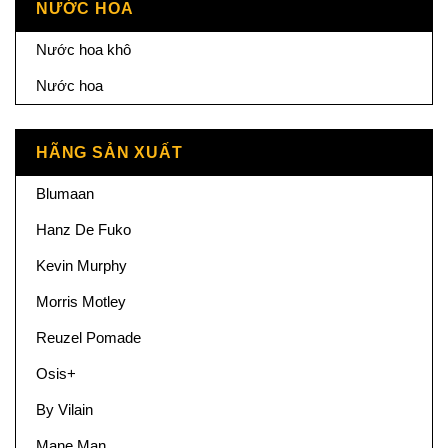
NƯỚC HOA
Nước hoa khô
Nước hoa
HÃNG SẢN XUẤT
Blumaan
Hanz De Fuko
Kevin Murphy
Morris Motley
Reuzel Pomade
Osis+
By Vilain
Mane Man