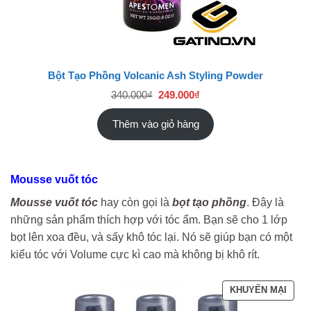
Bột Tạo Phồng Volcanic Ash Styling Powder
Giá
Giá
340.000
₫
249.000
₫
gốc
hiện
là:
tại
340.000₫.
là:
Thêm vào giỏ hàng
249.000₫.
Mousse vuốt tóc
Mousse vuốt tóc
hay còn gọi là
bọt tạo phồng
. Đây là
những sản phẩm thích hợp với tóc ẩm. Bạn sẽ cho 1 lớp
bọt lên xoa đều, và sấy khô tóc lại. Nó sẽ giúp bạn có một
kiểu tóc với Volume cực kì cao mà không bị khô rít.
SẢN
KHUYẾN MẠI
PHẨ