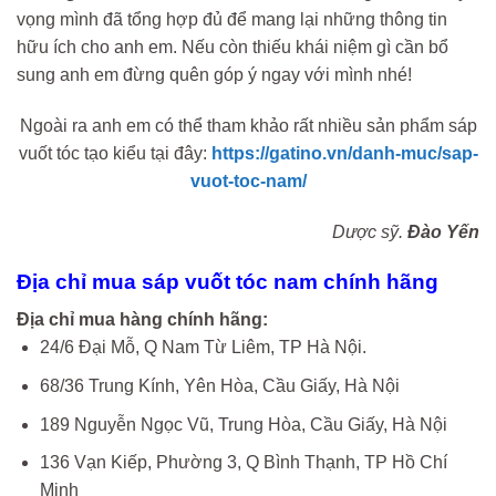
vọng mình đã tổng hợp đủ để mang lại những thông tin
hữu ích cho anh em. Nếu còn thiếu khái niệm gì cần bổ
sung anh em đừng quên góp ý ngay với mình nhé!
Ngoài ra anh em có thể tham khảo rất nhiều sản phẩm sáp
vuốt tóc tạo kiểu tại đây:
https://gatino.vn/danh-muc/sap-
vuot-toc-nam/
Dược sỹ.
Đào Yến
Địa chỉ mua sáp vuốt tóc nam chính hãng
Địa chỉ mua hàng chính hãng:
24/6 Đại Mỗ, Q Nam Từ Liêm, TP Hà Nội.
68/36 Trung Kính, Yên Hòa, Cầu Giấy, Hà Nội
189 Nguyễn Ngọc Vũ, Trung Hòa, Cầu Giấy, Hà Nội
136 Vạn Kiếp, Phường 3, Q Bình Thạnh, TP Hồ Chí
Minh