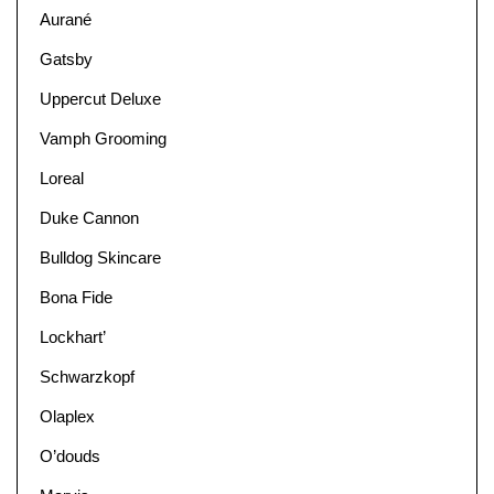
Aurané
Gatsby
Uppercut Deluxe
Vamph Grooming
Loreal
Duke Cannon
Bulldog Skincare
Bona Fide
Lockhart’
Schwarzkopf
Olaplex
O’douds