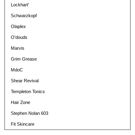
Lockhart’
Schwarzkopf
Olaplex
O’douds
Marvis
Grim Grease
MdoC
Shear Revival
Templeton Tonics
Hair Zone
Stephen Nolan 603
Fit Skincare