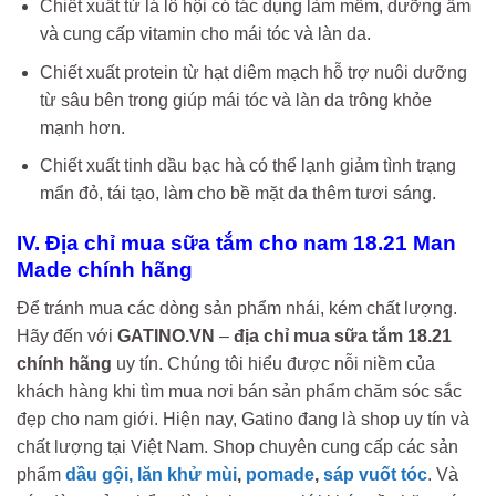
Chiết xuất từ lá lô hội có tác dụng làm mềm, dưỡng ẩm
và cung cấp vitamin cho mái tóc và làn da.
Chiết xuất protein từ hạt diêm mạch hỗ trợ nuôi dưỡng
từ sâu bên trong giúp mái tóc và làn da trông khỏe
mạnh hơn.
Chiết xuất tinh dầu bạc hà có thể lạnh giảm tình trạng
mẩn đỏ, tái tạo, làm cho bề mặt da thêm tươi sáng.
IV. Địa chỉ mua sữa tắm cho nam 18.21 Man
Made chính hãng
Để tránh mua các dòng sản phẩm nhái, kém chất lượng.
Hãy đến với
GATINO.VN
–
địa chỉ mua sữa tắm 18.21
chính hãng
uy tín. Chúng tôi hiểu được nỗi niềm của
khách hàng khi tìm mua nơi bán sản phẩm chăm sóc sắc
đẹp cho nam giới. Hiện nay, Gatino đang là shop uy tín và
chất lượng tại Việt Nam. Shop chuyên cung cấp các sản
phẩm
dầu gội,
lăn khử mùi
,
pomade
,
sáp vuốt tóc
. Và