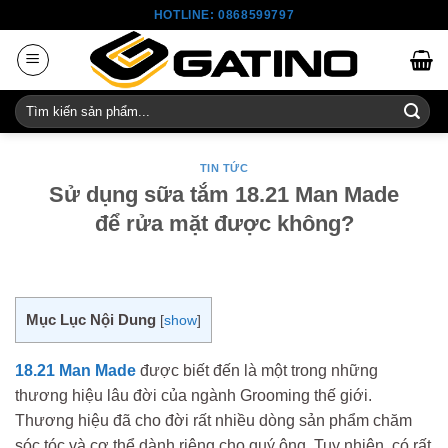
Skip
HOTLINE: 0868599797
to
content
Tìm
kiếm:
TIN TỨC
Sử dụng sữa tắm 18.21 Man Made
để rửa mặt được không?
Mục Lục Nội Dung
[
show
]
18.21 Man Made
được biết đến là một trong những
thương hiệu lâu đời của ngành Grooming thế giới.
Thương hiệu đã cho đời rất nhiều dòng sản phẩm chăm
sóc tóc và cơ thể dành riêng cho quý ông. Tuy nhiên, có rất