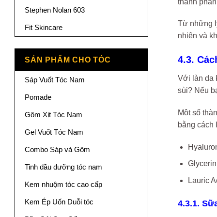
thành phần
Stephen Nolan 603
Từ những l
Fit Skincare
nhiên và k
4.3. Cá
SẢN PHẨM CHO TÓC
Với làn da 
Sáp Vuốt Tóc Nam
sùi? Nếu b
Pomade
Một số thà
Gôm Xịt Tóc Nam
bằng cách 
Gel Vuốt Tóc Nam
Hyaluro
Combo Sáp và Gôm
Glycerin
Tinh dầu dưỡng tóc nam
Lauric 
Kem nhuộm tóc cao cấp
Kem Ép Uốn Duỗi tóc
4.3.1. S