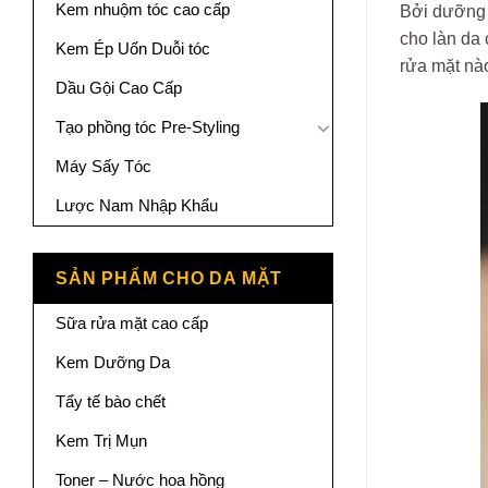
Kem nhuộm tóc cao cấp
Bởi dưỡng 
cho làn da 
Kem Ép Uốn Duỗi tóc
rửa mặt nào
Dầu Gội Cao Cấp
Tạo phồng tóc Pre-Styling
Máy Sấy Tóc
Lược Nam Nhập Khẩu
SẢN PHẨM CHO DA MẶT
Sữa rửa mặt cao cấp
Kem Dưỡng Da
Tẩy tế bào chết
Kem Trị Mụn
Toner – Nước hoa hồng