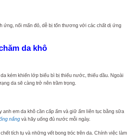
h ứng, nổi mẩn đỏ, dễ bị tổn thương với các chất dị ứng
h chăm da khô
a kém khiến lớp biểu bì bị thiếu nước, thiếu dầu. Ngoài
rạng da sẽ càng trở nên trầm trọng.
này anh em da khô cần cấp ẩm và giữ ẩm liên tục bằng sữa
ống nắng
và hãy uống đủ nước mỗi ngày.
 chết tích tụ và những vết bong tróc trên da. Chính việc làm