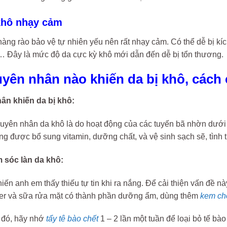
 khô nhạy cảm
àng rào bảo vệ tự nhiên yếu nên rất nhạy cảm. Có thể dễ bị kíc
… Đây là mức độ da cực kỳ khô mới dẫn đến dễ bị tổn thương.
guyên nhân nào khiến da bị khô, các
ân khiến da bị khô:
uyên nhân da khô là do hoạt động của các tuyến bã nhờn dưới d
ng được bổ sung vitamin, dưỡng chất, và vệ sinh sạch sẽ, tình t
 sóc làn da khô:
iến anh em thấy thiếu tự tin khi ra nắng. Để cải thiện vấn đề 
er và sữa rửa mặt có thành phần dưỡng ẩm, dùng thêm
kem ch
 đó, hãy nhớ
tẩy tê bào chết
1 – 2 lần một tuần để loại bỏ tế bào