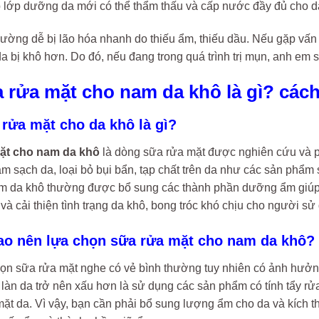
p lớp dưỡng da mới có thể thẩm thấu và cấp nước đầy đủ cho d
ường dễ bị lão hóa nhanh do thiếu ẩm, thiếu dầu. Nếu gặp vấn 
a bị khô hơn. Do đó, nếu đang trong quá trình trị mụn, anh em
a rửa mặt cho nam da khô là gì? cá
 rửa mặt cho da khô là gì?
ặt cho nam da khô
là dòng sữa rửa mặt được nghiên cứu và phá
àm sạch da, loại bỏ bụi bẩn, tạp chất trên da như các sản ph
m da khô thường được bổ sung các thành phần dưỡng ẩm giúp
à cải thiện tình trạng da khô, bong tróc khó chịu cho người sử
sao nên lựa chọn sữa rửa mặt cho nam da khô?
họn sữa rửa mặt nghe có vẻ bình thường tuy nhiên có ảnh hưởng
 làn da trở nên xấu hơn là sử dụng các sản phẩm có tính tẩy rử
ặt da. Vì vậy, bạn cần phải bổ sung lượng ẩm cho da và kích t