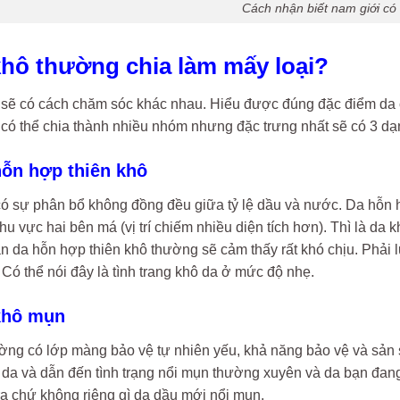
Cách nhận biết nam giới có
 khô thường chia làm mấy loại?
a sẽ có cách chăm sóc khác nhau. Hiểu được đúng đặc điểm da 
 có thể chia thành nhiều nhóm nhưng đặc trưng nhất sẽ có 3 dạ
hỗn hợp thiên khô
 có sự phân bổ không đồng đều giữa tỷ lệ dầu và nước. Da hỗn
u vực hai bên má (vị trí chiếm nhiều diện tích hơn). Thì là da
àn da hỗn hợp thiên khô thường sẽ cảm thấy rất khó chịu. Phải
ó thể nói đây là tình trang khô da ở mức độ nhẹ.
 khô mụn
ng có lớp màng bảo vệ tự nhiên yếu, khả năng bảo vệ và sản si
 da và dẫn đến tình trạng nổi mụn thường xuyên và da bạn đang
ra chứ không riêng gì da dầu mới nổi mụn.