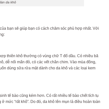
 làn da khô
của bạn sẽ giúp bạn có cách chăm sóc phù hợp nhất. Với
ng:
 hợp thiên khô thường có vùng chữ T đổ dầu. Có nhiều bã
 khô, dễ nổi mẩn đỏ, có các vết chân chim. Vào mùa đông,
 luôn dùng sữa rửa mặt dành cho da khô và các loại kem
nh tế bào cũng kém hơn. Có rất nhiều tế bào chết tích tụ
 ở mức “rất khô”. Do đó, da khô lên mụn là điều hoàn toàn