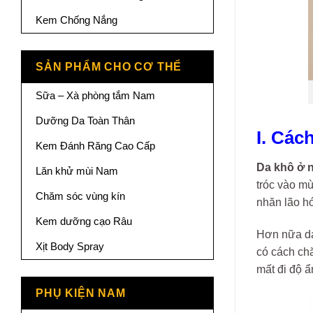
Kem Chống Nắng
SẢN PHẨM CHO CƠ THỂ
Sữa – Xà phòng tắm Nam
Dưỡng Da Toàn Thân
I. Các
Kem Đánh Răng Cao Cấp
Da khô ở 
Lăn khử mùi Nam
tróc vào mù
Chăm sóc vùng kín
nhăn lão hó
Kem dưỡng cạo Râu
Hơn nữa da 
Xịt Body Spray
có cách chă
mất đi độ ẩ
PHỤ KIỆN NAM