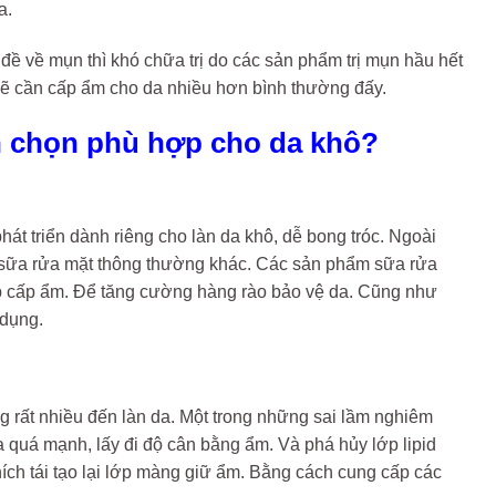
a.
đề về mụn thì khó chữa trị do các sản phẩm trị mụn hầu hết
 sẽ cần cấp ẩm cho da nhiều hơn bình thường đấy.
ch chọn phù hợp cho da khô?
t triển dành riêng cho làn da khô, dễ bong tróc. Ngoài
ẩm sữa rửa mặt thông thường khác. Các sản phẩm sữa rửa
 cấp ẩm. Để tăng cường hàng rào bảo vệ da. Cũng như
 dụng.
 rất nhiều đến làn da. Một trong những sai lầm nghiêm
a quá mạnh, lấy đi độ cân bằng ẩm. Và phá hủy lớp lipid
hích tái tạo lại lớp màng giữ ẩm. Bằng cách cung cấp các