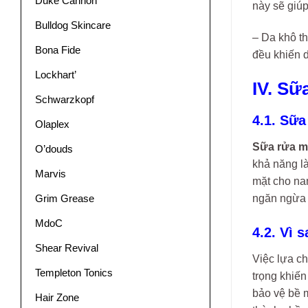
Duke Cannon
này sẽ giú
Bulldog Skincare
– Da khô th
Bona Fide
đều khiến d
Lockhart’
IV. Sữ
Schwarzkopf
4.1. Sữa
Olaplex
Sữa rửa m
O’douds
khả năng l
Marvis
mặt cho na
ngăn ngừa v
Grim Grease
MdoC
4.2. Vì 
Shear Revival
Việc lựa c
Templeton Tonics
trọng khiến
bảo vệ bề m
Hair Zone