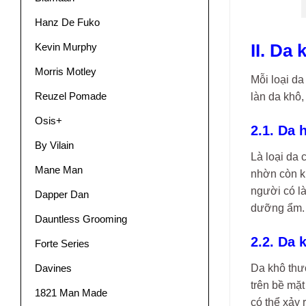
Hanz De Fuko
Kevin Murphy
II. Da
Morris Motley
Mỗi loại d
Reuzel Pomade
làn da khô,
Osis+
2.1. Da 
By Vilain
Là loại da
Mane Man
nhờn còn kh
người có l
Dapper Dan
dưỡng ẩm. C
Dauntless Grooming
2.2. Da
Forte Series
Da khô thườ
Davines
trên bề mặt
1821 Man Made
có thể xảy 