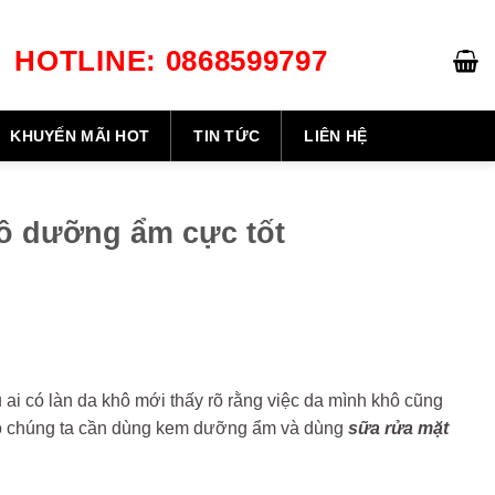
HOTLINE: 0868599797
GIỎ HÀNG /
0
₫
KHUYẾN MÃI HOT
TIN TỨC
LIÊN HỆ
ô dưỡng ẩm cực tốt
i có làn da khô mới thấy rõ rằng việc da mình khô cũng
 đó chúng ta cần dùng kem dưỡng ẩm và dùng
sữa rửa mặt