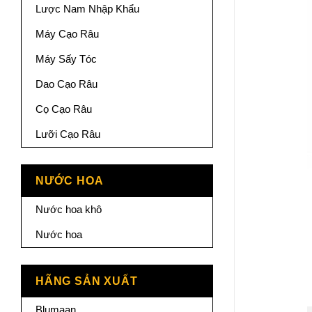
Lược Nam Nhập Khẩu
Máy Cạo Râu
Máy Sấy Tóc
Dao Cạo Râu
Cọ Cạo Râu
Lưỡi Cạo Râu
NƯỚC HOA
Nước hoa khô
Nước hoa
HÃNG SẢN XUẤT
Blumaan