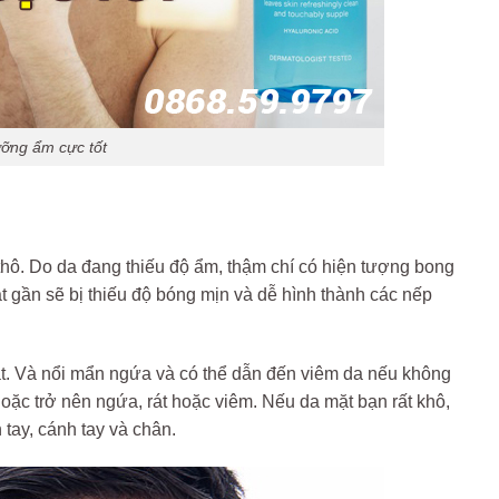
ỡng ẩm cực tốt
thô. Do da đang thiếu độ ẩm, thậm chí có hiện tượng bong
t gần sẽ bị thiếu độ bóng mịn và dễ hình thành các nếp
rát. Và nổi mẩn ngứa và có thể dẫn đến viêm da nếu không
ặc trở nên ngứa, rát hoặc viêm. Nếu da mặt bạn rất khô,
 tay, cánh tay và chân.