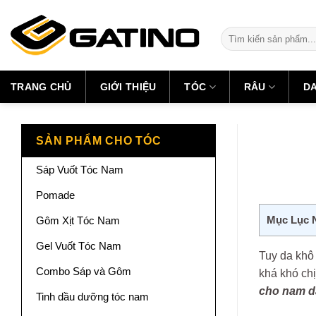
Skip
to
Tìm
content
kiếm:
TRANG CHỦ
GIỚI THIỆU
TÓC
RÂU
D
SẢN PHẨM CHO TÓC
Sáp Vuốt Tóc Nam
Pomade
Mục Lục 
Gôm Xịt Tóc Nam
Gel Vuốt Tóc Nam
Tuy da khô
Combo Sáp và Gôm
khá khó ch
cho nam d
Tinh dầu dưỡng tóc nam