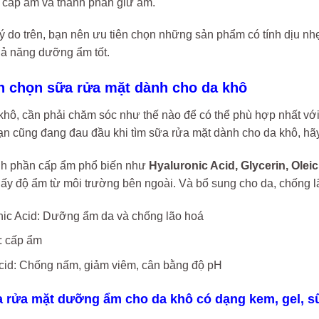
 cấp ẩm và thành phần giữ ẩm.
ý do trên, bạn nên ưu tiên chọn những sản phẩm có tính dịu nh
hả năng dưỡng ẩm tốt.
ch chọn sữa rửa mặt dành cho da khô
khô, cần phải chăm sóc như thế nào để có thể phù hợp nhất với 
ạn cũng đang đau đầu khi tìm sữa rửa mặt dành cho da khô, hãy
nh phần cấp ẩm phổ biến như
Hyaluronic Acid, Glycerin, Oleic
lấy độ ẩm từ môi trường bên ngoài. Và bổ sung cho da, chống 
nic Acid: Dưỡng ẩm da và chống lão hoá
: cấp ẩm
Acid: Chống nấm, giảm viêm, cân bằng độ pH
ữa rửa mặt dưỡng ẩm cho da khô có dạng kem, gel, s