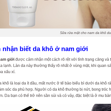
Sữa rửa mặt cho nam da khô dư
h nhận biết da khô ở nam giới
nam giới
được cảm nhận một cách rõ rệt với tình trạng căng và 
a lạnh. Làn da này thường thấy rõ nhất ở vùng mặt, khi quan sá
a xấu xí.
khô là loại da ít dầu, mất nước ở tế bào biểu bì dưới da khô 
m sóc da phù hợp. Người có da khô thường bị nứt, bong tróc ho
m. Da bạn có thể trở nên sần sùi và có vảy, đặc biệt là ở mu bàn