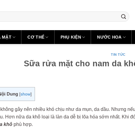
A MẶT
CƠ THỂ
PHỤ KIỆN
NƯỚC HOA
TIN TỨC
Sữa rửa mặt cho nam da kh
Nội Dung
[
show
]
 không gây nên nhiều khó chịu như da mụn, da dầu. Nhưng nếu a
ịu. Hơn nữa da khô loại là làn da dễ bị lõa hóa sớm nhất. Khi
a khô
phù hợp.