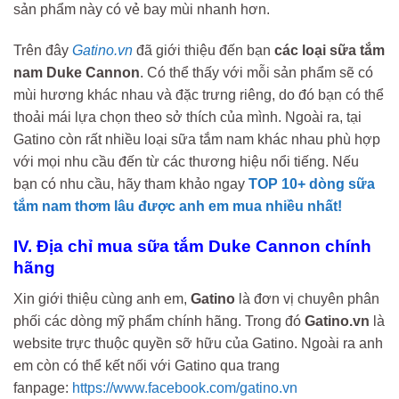
sản phẩm này có vẻ bay mùi nhanh hơn.
Trên đây
Gatino.vn
đã giới thiệu đến bạn
các loại sữa tắm
nam Duke Cannon
. Có thể thấy với mỗi sản phẩm sẽ có
mùi hương khác nhau và đặc trưng riêng, do đó bạn có thể
thoải mái lựa chọn theo sở thích của mình. Ngoài ra, tại
Gatino còn rất nhiều loại sữa tắm nam khác nhau phù hợp
với mọi nhu cầu đến từ các thương hiệu nổi tiếng. Nếu
bạn có nhu cầu, hãy tham khảo ngay
TOP 10+ dòng sữa
tắm nam thơm lâu được anh em mua nhiều nhất!
IV. Địa chỉ mua sữa tắm Duke Cannon chính
hãng
Xin giới thiệu cùng anh em,
Gatino
là đơn vị chuyên phân
phối các dòng mỹ phẩm chính hãng. Trong đó
Gatino.vn
là
website trực thuộc quyền sỡ hữu của Gatino. Ngoài ra anh
em còn có thể kết nối với Gatino qua trang
fanpage:
https://www.facebook.com/gatino.vn