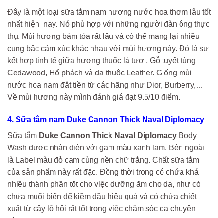
Đây là một loại sữa tắm nam hương nước hoa thơm lâu tốt
nhất hiện nay. Nó phù hợp với những người đàn ông thực
thụ. Mùi hương bám tỏa rất lâu và có thể mang lại nhiều
cung bậc cảm xúc khác nhau với mùi hương này. Đó là sự
kết hợp tinh tế giữa hương thuốc lá tươi, Gỗ tuyết tùng
Cedawood, Hổ phách và da thuộc Leather. Giống mùi
nước hoa nam đắt tiền từ các hãng như Dior, Burberry,…
Về mùi hương này mình đánh giá đạt 9.5/10 điểm.
4. Sữa tắm nam Duke Cannon Thick Naval Diplomacy
Sữa tắm
Duke Cannon Thick Naval Diplomacy
Body
Wash được nhận diện với gam màu xanh lam. Bên ngoài
là Label màu đỏ cam cùng nền chữ trắng. Chất sữa tắm
của sản phẩm này rất đặc. Đồng thời trong có chứa khá
nhiều thành phần tốt cho việc dưỡng ẩm cho da, như có
chứa muối biển để kiềm dầu hiệu quả và có chứa chiết
xuất từ cây lô hội rất tốt trong việc chăm sóc da chuyên