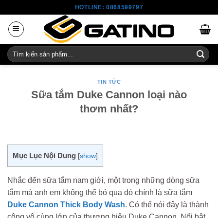
Skip
HOTLINE: 0868599797
to
content
Tìm
kiếm:
TIN TỨC
Sữa tắm Duke Cannon loại nào
thơm nhất?
Mục Lục Nội Dung
[
show
]
Nhắc đến sữa tắm nam giới, một trong những dòng sữa
tắm mà anh em không thể bỏ qua đó chính là sữa tắm
Duke Cannon Thick Body Wash
.
Có thể nói đây là thành
công vô cùng lớn của thương hiệu Duke Cannon. Nổi bật