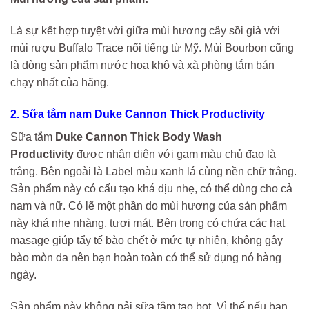
Là sự kết hợp tuyệt vời giữa mùi hương cây sồi già với
mùi rượu Buffalo Trace nổi tiếng từ Mỹ. Mùi Bourbon cũng
là dòng sản phẩm nước hoa khô và xà phòng tắm bán
chạy nhất của hãng.
2. Sữa tắm nam Duke Cannon Thick Productivity
Sữa tắm
Duke Cannon Thick Body Wash
Productivity
được nhận diện với gam màu chủ đạo là
trắng. Bên ngoài là Label màu xanh lá cùng nền chữ trắng.
Sản phẩm này có cấu tạo khá dịu nhẹ, có thể dùng cho cả
nam và nữ. Có lẽ một phần do mùi hương của sản phẩm
này khá nhẹ nhàng, tươi mát. Bên trong có chứa các hạt
masage giúp tẩy tế bào chết ở mức tự nhiên, không gây
bào mòn da nên bạn hoàn toàn có thể sử dụng nó hàng
ngày.
Sản phẩm này không pải sữa tắm tạo bọt. Vì thế nếu bạn