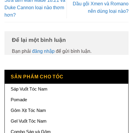
Sữa tắm Man Made 18.21 và
Dầu gội Xmen và Romano
Duke Cannon loại nào thơm
nên dùng loại nào?
hơn?
Để lại một bình luận
Bạn phải
đăng nhập
để gửi bình luận.
SẢN PHẨM CHO TÓC
Sáp Vuốt Tóc Nam
Pomade
Gôm Xịt Tóc Nam
Gel Vuốt Tóc Nam
Combo Sáp và Gôm