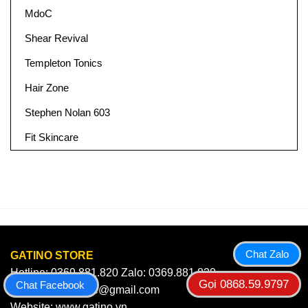
MdoC
Shear Revival
Templeton Tonics
Hair Zone
Stephen Nolan 603
Fit Skincare
Chat Zalo
GATINO STORE
Hotline: 0369.881.820 Zalo: 0369.881.820
Gọi 0868.59.9797
Chat Facebook
Email: gatinostore@gmail.com
Website: www.gatino.vn