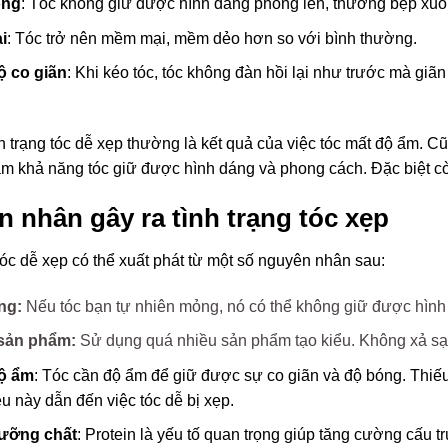
ồng
: Tóc không giữ được hình dáng phồng lên, thường bẹp xuố
i
: Tóc trở nên mềm mại, mềm dẻo hơn so với bình thường.
ộ co giãn
: Khi kéo tóc, tóc không đàn hồi lại như trước mà giã
nh trạng tóc dễ xẹp thường là kết quả của việc tóc mất độ ẩm. Cũ
m khả năng tóc giữ được hình dáng và phong cách. Đặc biệt còn
 nhân gây ra tình trạng tóc xẹp
tóc dễ xẹp có thể xuất phát từ một số nguyên nhân sau:
ng:
Nếu tóc bạn tự nhiên mỏng, nó có thể không giữ được hình
 sản phẩm:
Sử dụng quá nhiều sản phẩm tạo kiểu. Không xả sạc
ộ ẩm
: Tóc cần độ ẩm để giữ được sự co giãn và độ bóng. Thiế
u này dẫn đến việc tóc dễ bị xẹp.
ưỡng chất
: Protein là yếu tố quan trọng giúp tăng cường cấu tr