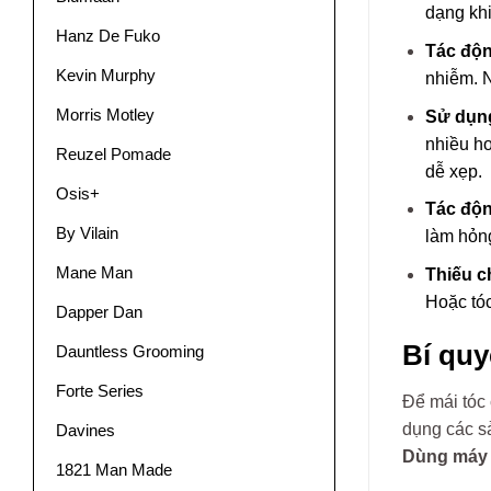
dạng khi
Hanz De Fuko
Tác độn
Kevin Murphy
nhiễm. N
Morris Motley
Sử dụn
nhiều ho
Reuzel Pomade
dễ xẹp.
Osis+
Tác động
By Vilain
làm hỏng
Mane Man
Thiếu c
Hoặc tóc
Dapper Dan
Bí quy
Dauntless Grooming
Forte Series
Để mái tóc
dụng các sả
Davines
Dùng máy 
1821 Man Made