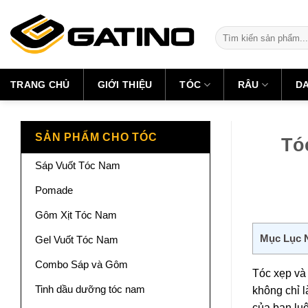
Skip
to
Tìm
content
kiếm:
TRANG CHỦ
GIỚI THIỆU
TÓC
RÂU
D
SẢN PHẨM CHO TÓC
Tó
Sáp Vuốt Tóc Nam
Pomade
Gôm Xịt Tóc Nam
Mục Lục 
Gel Vuốt Tóc Nam
Combo Sáp và Gôm
Tóc xẹp và
Tinh dầu dưỡng tóc nam
không chỉ l
của bạn lu