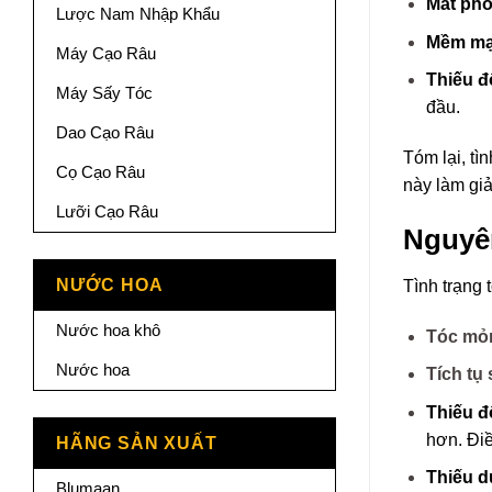
Mất ph
Lược Nam Nhập Khẩu
Mềm mạ
Máy Cạo Râu
Thiếu đ
Máy Sấy Tóc
đầu.
Dao Cạo Râu
Tóm lại, tì
Cọ Cạo Râu
này làm giả
Lưỡi Cạo Râu
Nguyên
NƯỚC HOA
Tình trạng 
Nước hoa khô
Tóc mỏ
Nước hoa
Tích tụ
Thiếu đ
hơn. Điề
HÃNG SẢN XUẤT
Thiếu d
Blumaan