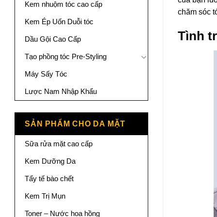
Kem nhuộm tóc cao cấp
chăm sóc t
Kem Ép Uốn Duỗi tóc
Tình t
Dầu Gội Cao Cấp
Tạo phồng tóc Pre-Styling
Máy Sấy Tóc
Lược Nam Nhập Khẩu
SẢN PHẨM CHO DA MẶT
Sữa rửa mặt cao cấp
Kem Dưỡng Da
Tẩy tế bào chết
Kem Trị Mụn
Toner – Nước hoa hồng