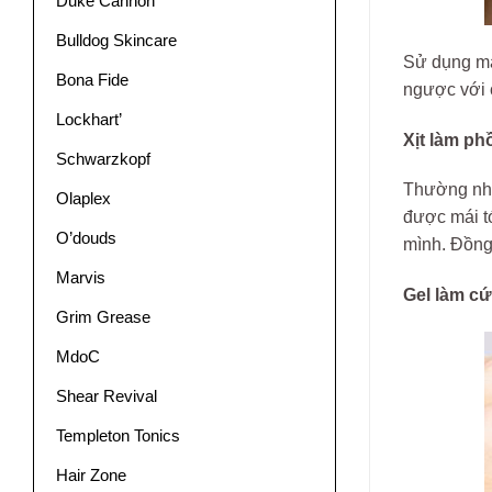
Duke Cannon
Bulldog Skincare
Sử dụng má
Bona Fide
ngược với c
Lockhart’
Xịt làm p
Schwarzkopf
Thường nhữ
Olaplex
được mái tó
O’douds
mình. Đồng 
Marvis
Gel làm cứ
Grim Grease
MdoC
Shear Revival
Templeton Tonics
Hair Zone