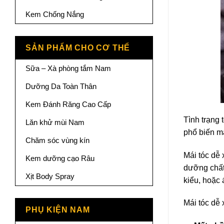
Kem Chống Nắng
SẢN PHẨM CHO CƠ THỂ
Sữa – Xà phòng tắm Nam
Dưỡng Da Toàn Thân
Kem Đánh Răng Cao Cấp
Tình trạng 
Lăn khử mùi Nam
phổ biến mà
Chăm sóc vùng kín
Mái tóc dễ 
Kem dưỡng cạo Râu
dưỡng chất,
Xịt Body Spray
kiểu, hoặc 
Mái tóc dễ
PHỤ KIỆN NAM