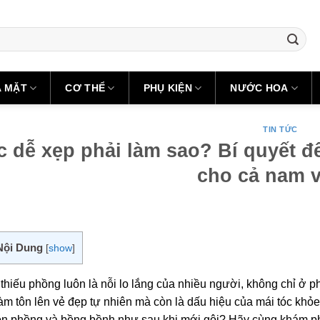
A MẶT
CƠ THỂ
PHỤ KIỆN
NƯỚC HOA
TIN TỨC
c dễ xẹp phải làm sao? Bí quyết 
cho cả nam 
Nội Dung
[
show
]
 thiếu phồng luôn là nỗi lo lắng của nhiều người, không chỉ ở
àm tôn lên vẻ đẹp tự nhiên mà còn là dấu hiệu của mái tóc khỏ
ôn phồng và bồng bềnh như sau khi mới gội? Hãy cùng khám phá