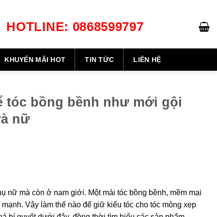
HOTLINE: 0868599797
GIỎ HÀNG /
0
₫
KHUYẾN MÃI HOT
TIN TỨC
LIÊN HỆ
để tóc bồng bềnh như mới gội
và nữ
 phụ nữ mà còn ở nam giới. Một mái tóc bồng bềnh, mềm mại
e mạnh. Vậy làm thế nào để giữ kiểu tóc cho tóc mỏng xẹp
 bí quyết dưới đây, đồng thời tìm hiểu các sản phẩm