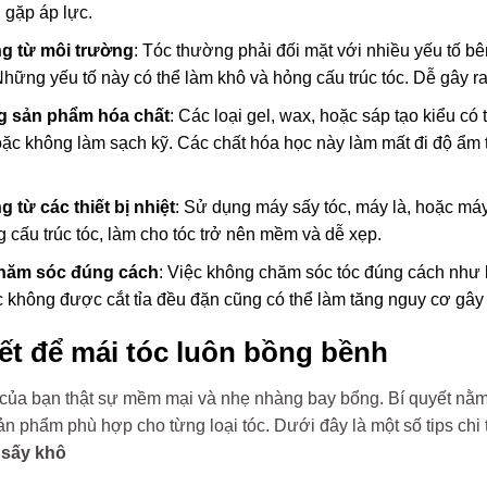
 gặp áp lực.
g từ môi trường
: Tóc thường phải đối mặt với nhiều yếu tố bê
hững yếu tố này có thể làm khô và hỏng cấu trúc tóc. Dễ gây ra 
g sản phẩm hóa chất
: Các loại gel, wax, hoặc sáp tạo kiểu c
ặc không làm sạch kỹ. Các chất hóa học này làm mất đi độ ẩm tự
 từ các thiết bị nhiệt
: Sử dụng máy sấy tóc, máy là, hoặc máy
 cấu trúc tóc, làm cho tóc trở nên mềm và dễ xẹp.
hăm sóc đúng cách
: Việc không chăm sóc tóc đúng cách như
 không được cắt tỉa đều đặn cũng có thể làm tăng nguy cơ gây r
ết để mái tóc luôn bồng bềnh
 của bạn thật sự mềm mại và nhẹ nhàng bay bổng. Bí quyết nằm 
n phẩm phù hợp cho từng loại tóc. Dưới đây là một số tips chi 
sấy khô