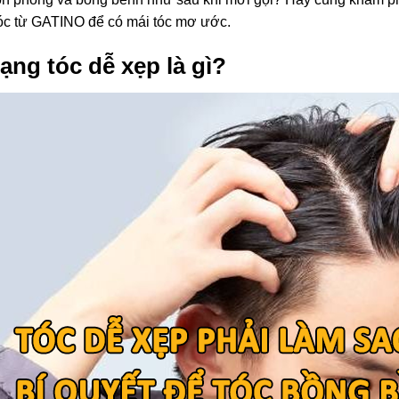
óc từ GATINO để có mái tóc mơ ước.
rạng tóc dễ xẹp là gì?