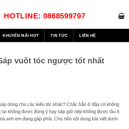
HOTLINE: 0868599797
GIỎ HÀNG /
0
₫
KHUYẾN MÃI HOT
TIN TỨC
LIÊN HỆ
áp vuốt tóc ngược tốt nhất
i sáp dùng cho các kiểu tóc khác? Chắc hẳn ở đây có không
g lại không được đúng ý hay sáp giữ nếp không được lâu ít
à anh em đang gặp phải. Cho nên nội dung bài viết dưới