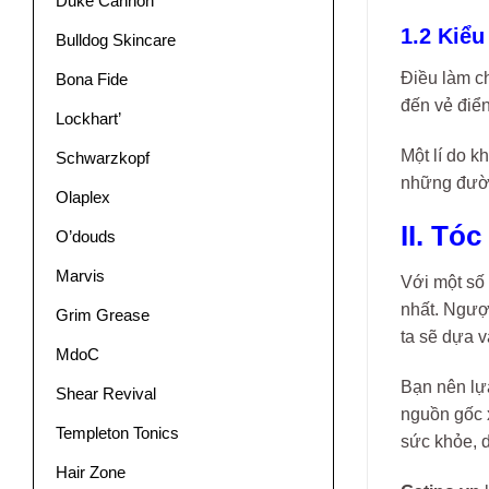
Duke Cannon
1.2 Kiể
Bulldog Skincare
Điều làm ch
Bona Fide
đến vẻ điển
Lockhart’
Một lí do k
Schwarzkopf
những đườn
Olaplex
II. Tó
O’douds
Marvis
Với một số 
nhất. Ngượ
Grim Grease
ta sẽ dựa v
MdoC
Bạn nên lựa
Shear Revival
nguồn gốc 
Templeton Tonics
sức khỏe, d
Hair Zone