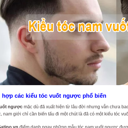
 hợp các kiểu tóc vuốt ngược phổ biến
vuốt ngược
mặc dù đã xuất hiện từ lâu đời nhưng vẫn chưa b
óc, nam giới chỉ cần biến tấu đi một chút là đã có một kiểu tóc v
atino.vn
điểm danh ngay những mẫu tóc nam vuốt ngược
được