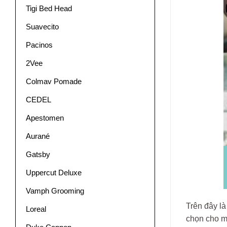
Tigi Bed Head
Suavecito
Pacinos
2Vee
Colmav Pomade
CEDEL
Apestomen
Aurané
Gatsby
Uppercut Deluxe
Vamph Grooming
Trên đây l
Loreal
chọn cho mì