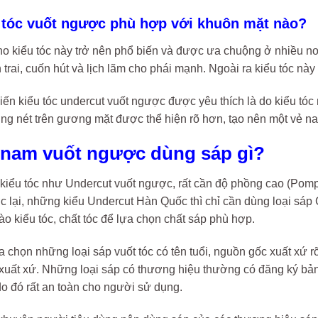
u tóc vuốt ngược phù hợp với khuôn mặt nào?
o kiểu tóc này trở nên phổ biến và được ưa chuộng ở nhiều nơi
 trai, cuốn hút và lịch lãm cho phái mạnh. Ngoài ra kiểu tóc nà
hiến kiểu tóc undercut vuốt ngược được yêu thích là do kiểu tóc
g nét trên gương mặt được thể hiện rõ hơn, tạo nên một vẻ na
c nam vuốt ngược dùng sáp gì?
kiểu tóc như Undercut vuốt ngược, rất cần độ phồng cao (Pompad
c lại, những kiểu Undercut Hàn Quốc thì chỉ cần dùng loại sá
ào kiểu tóc, chất tóc để lựa chọn chất sáp phù hợp.
 chọn những loại sáp vuốt tóc có tên tuổi, nguồn gốc xuất xứ rõ
xuất xứ. Những loại sáp có thương hiệu thường có đăng ký bả
o đó rất an toàn cho người sử dụng.