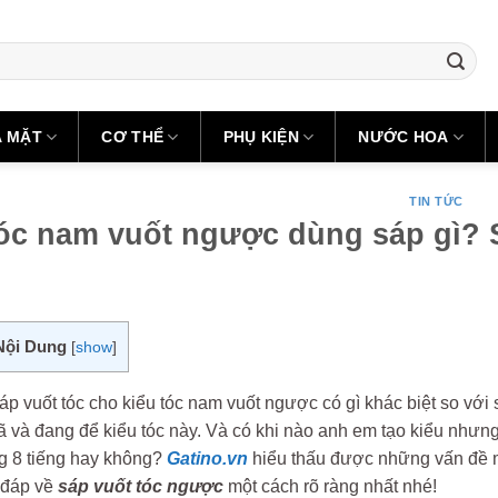
A MẶT
CƠ THỂ
PHỤ KIỆN
NƯỚC HOA
TIN TỨC
óc nam vuốt ngược dùng sáp gì? S
Nội Dung
[
show
]
áp vuốt tóc cho kiểu tóc nam vuốt ngược có gì khác biệt so vớ
ã và đang để kiểu tóc này. Và có khi nào anh em tạo kiểu nhưn
ng 8 tiếng hay không?
Gatino.vn
hiểu thấu được những vấn đề m
 đáp về
sáp vuốt tóc ngược
một cách rõ ràng nhất nhé!