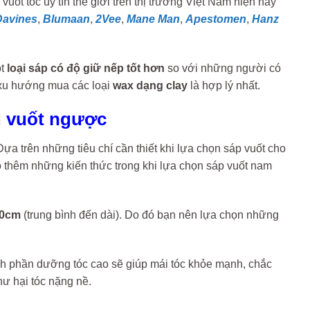
ốt tóc uy tín thế giới trên thị trường Việt Nam hiện nay
Davines
,
Blumaan
,
2Vee
,
Mane Man
,
Apestomen
,
Hanz
ột
loại sáp có độ giữ nếp tốt hơn
so với những người có
 xu hướng mua các loại
wax dạng clay
là hợp lý nhất.
ểu vuốt ngược
Dựa trên những tiêu chí cần thiết khi lựa chọn sáp vuốt cho
 thêm những kiến thức trong khi lựa chọn sáp vuốt nam
10cm
(trung bình đến dài). Do đó bạn nên lựa chọn những
h phần dưỡng tóc cao sẽ giúp mái tóc khỏe mạnh, chắc
ư hại tóc nặng nề.