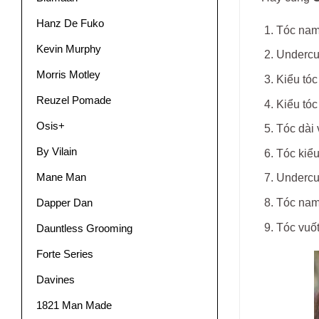
Hanz De Fuko
Tóc nam
Kevin Murphy
Undercut
Morris Motley
Kiểu tóc
Reuzel Pomade
Kiểu tóc
Osis+
Tóc dài 
By Vilain
Tóc kiểu
Mane Man
Undercu
Tóc nam
Dapper Dan
Tóc vuố
Dauntless Grooming
Forte Series
Davines
1821 Man Made