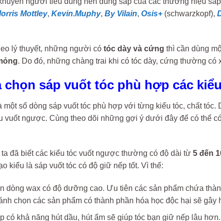
huyên người tiêu dùng nên dùng sáp của các thương hiệu sáp vu
orris Mottley
,
Kevin.Muphy
,
By Vilain
,
Osis+
(schwarzkopf),
eo lý thuyết, những người có
tóc dày và cứng
thì cần dùng m
mỏng
. Do đó, những chàng trai khi có tóc dày, cứng thường có
ựa chọn sáp vuốt tóc phù hợp các ki
 một số dòng sáp vuốt tóc phù hợp với từng kiểu tóc, chất tóc. 
u vuốt ngược. Cùng theo dõi những gợi ý dưới đây để có thể có
ta đã biết các kiểu tóc vuốt ngược thường có độ dài từ
5 đến 
o kiểu là sáp vuốt tóc có độ giữ nếp tốt. Vì thế:
n dòng wax có độ dưỡng cao. Ưu tiên các sản phẩm chứa thàn
ánh chọn các sản phẩm có thành phần hóa học độc hại sẽ gây h
 có khả năng hút dầu, hút ẩm sẽ giúp tóc bạn giữ nếp lâu hơn.