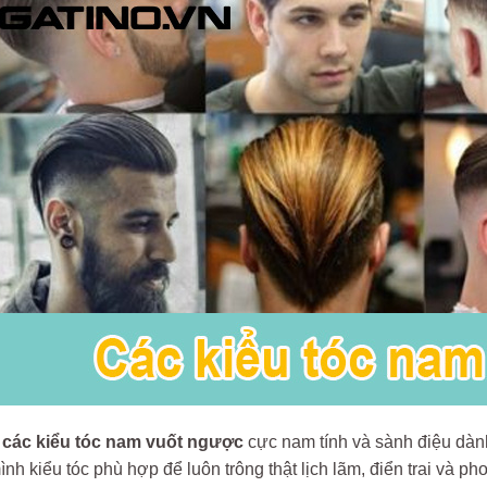
à
các kiểu tóc nam vuốt ngược
cực nam tính và sành điệu dàn
nh kiểu tóc phù hợp để luôn trông thật lịch lãm, điển trai và p