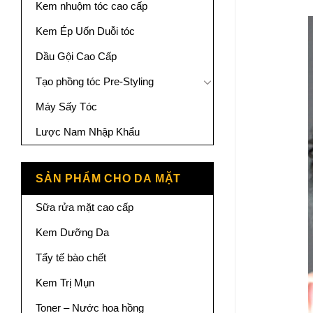
Kem nhuộm tóc cao cấp
Kem Ép Uốn Duỗi tóc
Dầu Gội Cao Cấp
Tạo phồng tóc Pre-Styling
Máy Sấy Tóc
Lược Nam Nhập Khẩu
SẢN PHẨM CHO DA MẶT
Sữa rửa mặt cao cấp
Kem Dưỡng Da
Tẩy tế bào chết
Kem Trị Mụn
Toner – Nước hoa hồng