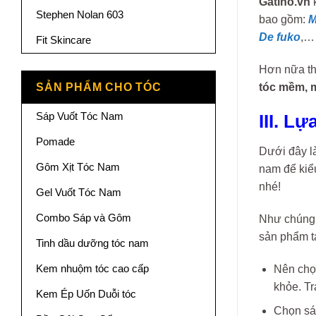
Gatino.vn
k
Stephen Nolan 603
bao gồm:
M
De fuk
o
,…
Fit Skincare
Hơn nữa th
tóc mềm, 
SẢN PHẨM CHO TÓC
Sáp Vuốt Tóc Nam
III. L
Pomade
Dưới đây là
Gôm Xịt Tóc Nam
nam để kiể
nhé!
Gel Vuốt Tóc Nam
Combo Sáp và Gôm
Như chúng 
sản phẩm tạ
Tinh dầu dưỡng tóc nam
Kem nhuộm tóc cao cấp
Nên chọ
khỏe. Tr
Kem Ép Uốn Duỗi tóc
Chọn sáp