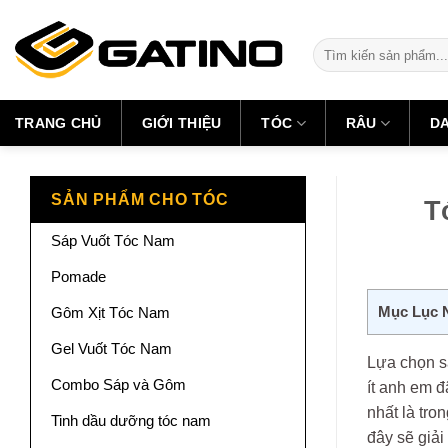
Skip
to
Tìm
content
kiếm:
TRANG CHỦ
GIỚI THIỆU
TÓC
RÂU
D
SẢN PHẨM CHO TÓC
T
Sáp Vuốt Tóc Nam
Pomade
Mục Lục 
Gôm Xịt Tóc Nam
Gel Vuốt Tóc Nam
Lựa chọn s
Combo Sáp và Gôm
ít anh em đ
nhất là tro
Tinh dầu dưỡng tóc nam
đây sẽ giải