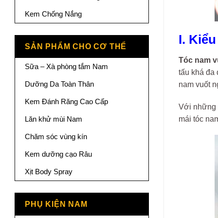
Kem Chống Nắng
I. Kiể
SẢN PHẨM CHO CƠ THỂ
Tóc nam v
Sữa – Xà phòng tắm Nam
tấu khá đa 
Dưỡng Da Toàn Thân
nam vuốt n
Kem Đánh Răng Cao Cấp
Với những k
mái tóc nam
Lăn khử mùi Nam
Chăm sóc vùng kín
Kem dưỡng cạo Râu
Xịt Body Spray
PHỤ KIỆN NAM