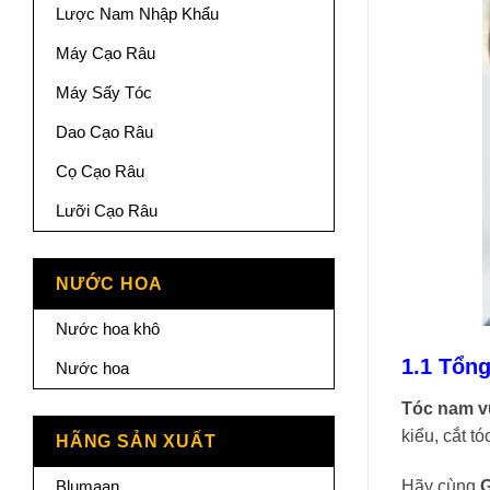
Lược Nam Nhập Khẩu
Máy Cạo Râu
Máy Sấy Tóc
Dao Cạo Râu
Cọ Cạo Râu
Lưỡi Cạo Râu
NƯỚC HOA
Nước hoa khô
1.1 Tổng
Nước hoa
Tóc nam 
kiểu, cắt t
HÃNG SẢN XUẤT
Hãy cùng
G
Blumaan