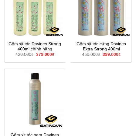
Gôm xịt tóc Davines Strong
Gôm xịt tóc cứng Davines
400ml chính hãng
Extra Strong 400ml
Giá
Giá
Giá
Giá
420.000
₫
379.000
₫
450.000
₫
399.000
₫
gốc
hiện
gốc
hiện
là:
tại
là:
tại
420.000₫.
là:
450.000₫.
là:
379.000₫.
399.000
Gôm xịt tóc nam Davines