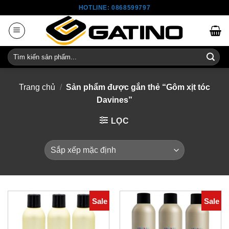
Skip
HOTLINE: 0868599797
to
content
Tìm
kiếm:
Trang chủ
/
Sản phẩm được gắn thẻ “Gôm xịt tóc
Davines”
LỌC
Sale
Sale