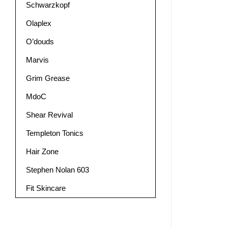
Schwarzkopf
Olaplex
O’douds
Marvis
Grim Grease
MdoC
Shear Revival
Templeton Tonics
Hair Zone
Stephen Nolan 603
Fit Skincare