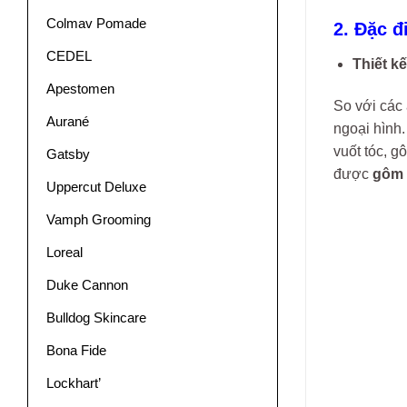
Colmav Pomade
2. Đặc đ
CEDEL
Thiết kế
Apestomen
So với các
Aurané
ngoại hình
vuốt tóc, g
Gatsby
được
gôm 
Uppercut Deluxe
Vamph Grooming
Loreal
Duke Cannon
Bulldog Skincare
Bona Fide
Lockhart’