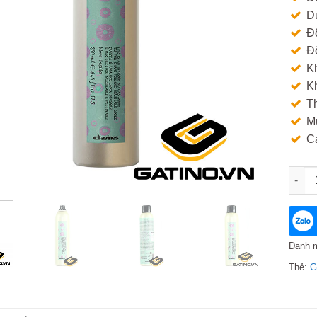
Du
Độ
Độ
Kh
Kh
Th
M
C
Gôm x
Danh 
Thẻ:
G