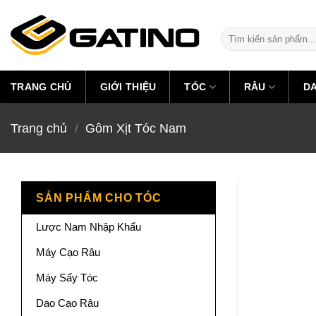
Skip
to
Tìm
content
kiếm:
TRANG CHỦ
GIỚI THIỆU
TÓC
RÂU
D
Trang chủ
/
Gôm Xịt Tóc Nam
SẢN PHẨM CHO TÓC
Lược Nam Nhập Khẩu
Máy Cạo Râu
Máy Sấy Tóc
Dao Cạo Râu