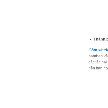
Thành p
Gôm xịt tó
paraben và
các tác hại
nên bạn hoà