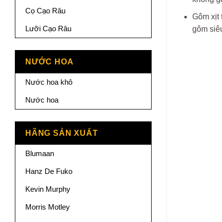
Cọ Cạo Râu
Gôm xịt 
Lưỡi Cạo Râu
gôm siê
NƯỚC HOA
Nước hoa khô
Nước hoa
HÃNG SẢN XUẤT
Blumaan
Hanz De Fuko
Kevin Murphy
Morris Motley