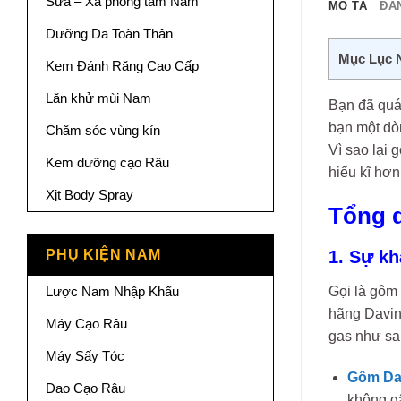
Sữa – Xà phòng tắm Nam
MÔ TẢ
ĐÁN
Dưỡng Da Toàn Thân
Mục Lục 
Kem Đánh Răng Cao Cấp
Lăn khử mùi Nam
Bạn đã quá
bạn một dò
Chăm sóc vùng kín
Vì sao lại 
Kem dưỡng cạo Râu
hiểu kĩ hơn
Xịt Body Spray
Tổng q
PHỤ KIỆN NAM
1. Sự kh
Lược Nam Nhập Khẩu
Gọi là gôm 
hãng Davin
Máy Cạo Râu
gas như sa
Máy Sấy Tóc
Gôm Dav
Dao Cạo Râu
không gâ