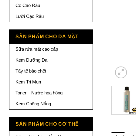
Cọ Cạo Râu
Lưỡi Cạo Râu
SẢN PHẨM CHO DA MẶT
Sữa rửa mặt cao cấp
Kem Dưỡng Da
Tẩy tế bào chết
Kem Trị Mụn
Toner – Nước hoa hồng
Kem Chống Nắng
SẢN PHẨM CHO CƠ THỂ