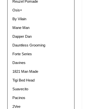
Reuzel Pomade
Osis+
By Vilain
Mane Man
Dapper Dan
Dauntless Grooming
Forte Series
Davines
1821 Man Made
Tigi Bed Head
Suavecito
Pacinos
2Vee