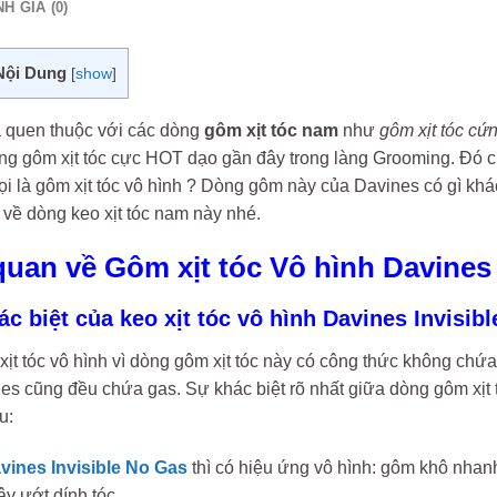
H GIÁ (0)
Nội Dung
[
show
]
 quen thuộc với các dòng
gôm xịt tóc nam
như
gôm xịt tóc cứ
ng gôm xịt tóc cực HOT dạo gần đây trong làng Grooming. Đó c
gọi là gôm xịt tóc vô hình ? Dòng gôm này của Davines có gì khá
 về dòng keo xịt tóc nam này nhé.
uan về Gôm xịt tóc Vô hình Davines 
ác biệt của keo xịt tóc vô hình Davines Invisib
xịt tóc vô hình vì dòng gôm xịt tóc này có công thức không chứa 
es cũng đều chứa gas. Sự khác biệt rõ nhất giữa dòng gôm xịt
u:
ines Invisible No Gas
thì có hiệu ứng vô hình: gôm khô nhan
y ướt dính tóc.