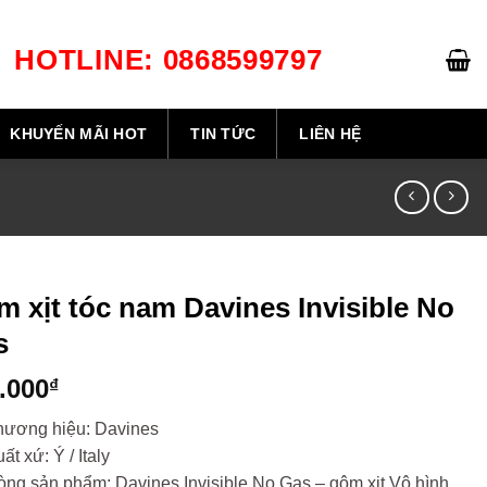
HOTLINE: 0868599797
GIỎ HÀNG /
0
₫
KHUYẾN MÃI HOT
TIN TỨC
LIÊN HỆ
 xịt tóc nam Davines Invisible No
s
.000
₫
hương hiệu: Davines
ất xứ: Ý / Italy
ng sản phẩm: Davines Invisible No Gas – gôm xịt Vô hình