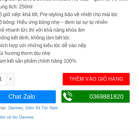
ng tích: 250ml
 giữ nếp: khá tốt, Pre-styling bảo vệ nhiệt cho mái tóc
 bóng: Hiệu ứng bóng nhẹ – đem lại sự tự nhiên
ô nhanh tức thì với khả năng khóa ẩm
ông kết dính, không làm bết tóc
ích hợp với những kiểu tóc dễ vào nếp
ùi hương thơm dịu nhẹ
am kết sản phẩm chính hãng 100%
ịt tóc nam Davines Invisible No Gas số lượng
THÊM VÀO GIỎ HÀNG
Chat Zalo
0369881820
mục:
Davines
,
Gôm Xịt Tóc Nam
ôm xịt tóc Davines