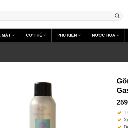
A MẶT
CƠ THỂ
PHỤ KIỆN
NƯỚC HOA
Gôm
Ga
259
T
Xu
Dò