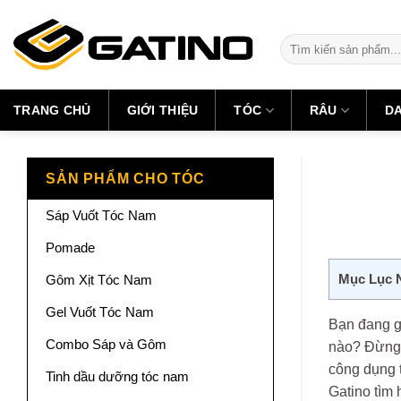
Skip
to
Tìm
content
kiếm:
TRANG CHỦ
GIỚI THIỆU
TÓC
RÂU
D
SẢN PHẨM CHO TÓC
Sáp Vuốt Tóc Nam
Pomade
Mục Lục 
Gôm Xịt Tóc Nam
Gel Vuốt Tóc Nam
Bạn đang g
Combo Sáp và Gôm
nào? Đừng 
công dụng 
Tinh dầu dưỡng tóc nam
Gatino tìm 