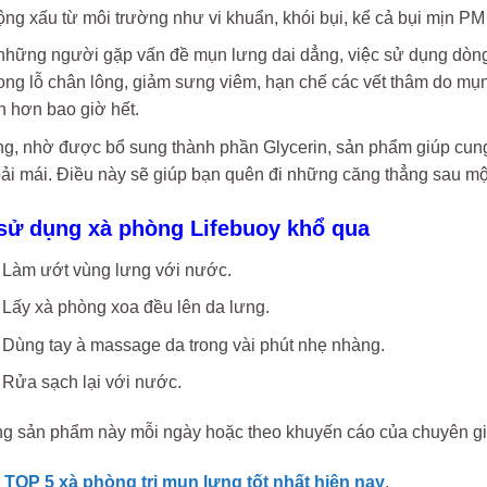
ộng xấu từ môi trường như vi khuẩn, khói bụi, kể cả bụi mịn PM 
những người gặp vấn đề mụn lưng dai dẳng, việc sử dụng dòng 
rong lỗ chân lông, giảm sưng viêm, hạn chế các vết thâm do mụn
in hơn bao giờ hết.
g, nhờ được bổ sung thành phần Glycerin, sản phẩm giúp cung 
ải mái. Điều này sẽ giúp bạn quên đi những căng thẳng sau một
 sử dụng xà phòng Lifebuoy khổ qua
 Làm ướt vùng lưng với nước.
Lấy xà phòng xoa đều lên da lưng.
 Dùng tay à massage da trong vài phút nhẹ nhàng.
 Rửa sạch lại với nước.
g sản phẩm này mỗi ngày hoặc theo khuyến cáo của chuyên gi
TOP 5 xà phòng trị mụn lưng tốt nhất hiện nay
.