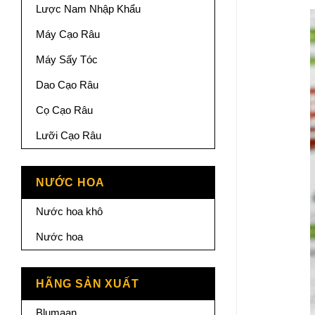
Lược Nam Nhập Khẩu
Máy Cạo Râu
Máy Sấy Tóc
Dao Cạo Râu
Cọ Cạo Râu
Lưỡi Cạo Râu
NƯỚC HOA
Nước hoa khô
Nước hoa
HÃNG SẢN XUẤT
Blumaan