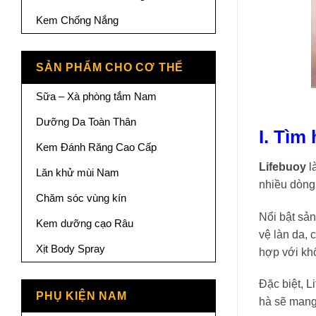
Kem Chống Nắng
SẢN PHẨM CHO CƠ THỂ
Sữa – Xà phòng tắm Nam
Dưỡng Da Toàn Thân
I. Tìm
Kem Đánh Răng Cao Cấp
Lifebuoy
l
Lăn khử mùi Nam
nhiều dòng
Chăm sóc vùng kín
Nổi bật sả
Kem dưỡng cạo Râu
vệ làn da, 
Xịt Body Spray
hợp với khổ
Đặc biệt, 
PHỤ KIỆN NAM
hà sẽ mang 