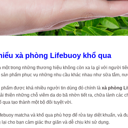
 hiểu xà phòng Lifebuoy khổ qua
à một trong những thương hiệu không còn xa lạ gì với người tiêu
 sản phẩm phục vụ những nhu cầu khác nhau như sữa tắm, nướ
n phẩm được khá nhiều người tin dùng đó chính là
xà phòng Li
cải thiện những chỗ viêm da do bã nhờn tiết ra, chữa lành các
 qua tạo thành một bộ đôi tuyệt vời.
Lifebuoy matcha và khổ qua phù hợp để rửa tay diệt khuẩn, và 
lại cho bạn cảm giác thư giãn và dễ chịu khi sử dụng.