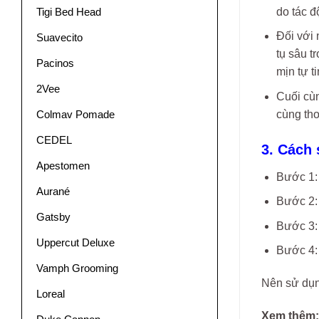
do tác đ
Tigi Bed Head
Đối với 
Suavecito
tụ sâu t
Pacinos
mịn tự t
2Vee
Cuối cùn
cùng tho
Colmav Pomade
CEDEL
3. Cách
Apestomen
Bước 1:
Aurané
Bước 2: 
Gatsby
Bước 3:
Uppercut Deluxe
Bước 4:
Vamph Grooming
Nên sử dụn
Loreal
Xem thêm: