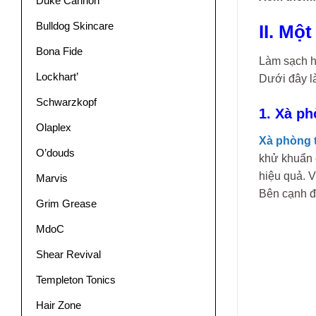
Duke Cannon
Bulldog Skincare
II. Mộ
Bona Fide
Làm sạch hằ
Lockhart’
Dưới đây là
Schwarzkopf
1. Xà p
Olaplex
Xà phòng 
O’douds
khử khuẩn c
hiệu quả. V
Marvis
Bên cạnh đ
Grim Grease
MdoC
Shear Revival
Templeton Tonics
Hair Zone