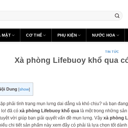
A MẶT
CƠ THỂ
PHỤ KIỆN
NƯỚC HOA
TIN TỨC
Xà phòng Lifebuoy khổ qua c
Nội Dung
[
show
]
ặp phải tình trạng mụn lưng dai dẳng và khó chịu? và bạn đang
lo! đã có
xà phòng Lifebuoy khổ qua
là một trong những sản
tuyệt vời giúp bạn giải quyết vấn đề mụn lưng. Vậy
xà phòng L
hiểu chi tiết sản phẩm này xem đây có phải là lựa chọn tốt dà