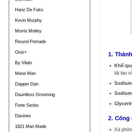
Hanz De Fuko
Kevin Murphy
Morris Motley
Reuzel Pomade
Osis+
1. Thàn
By Vilain
Khổ qu
tái tạo 
Mane Man
Sodium
Dapper Dan
Sodium 
Dauntless Grooming
Glyceri
Forte Series
Davines
2. Công
1821 Man Made
Xà phòng