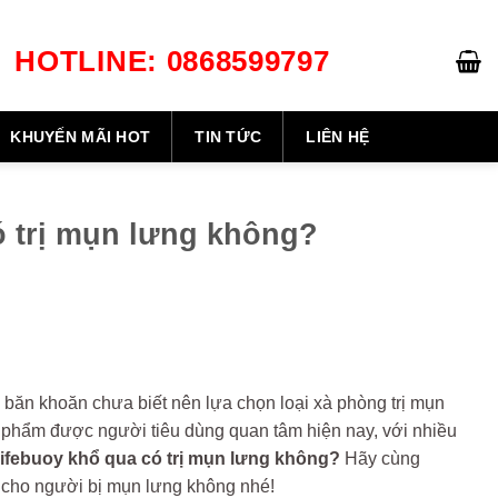
HOTLINE: 0868599797
GIỎ HÀNG /
0
₫
KHUYẾN MÃI HOT
TIN TỨC
LIÊN HỆ
ó trị mụn lưng không?
 băn khoăn chưa biết nên lựa chọn loại xà phòng trị mụn
 phẩm được người tiêu dùng quan tâm hiện nay, với nhiều
ifebuoy khổ qua có trị mụn lưng không?
Hãy cùng
nh cho người bị mụn lưng không nhé!