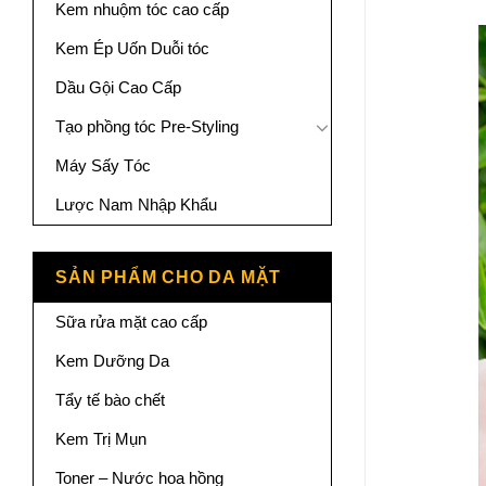
Kem nhuộm tóc cao cấp
Kem Ép Uốn Duỗi tóc
Dầu Gội Cao Cấp
Tạo phồng tóc Pre-Styling
Máy Sấy Tóc
Lược Nam Nhập Khẩu
SẢN PHẨM CHO DA MẶT
Sữa rửa mặt cao cấp
Kem Dưỡng Da
Tẩy tế bào chết
Kem Trị Mụn
Toner – Nước hoa hồng