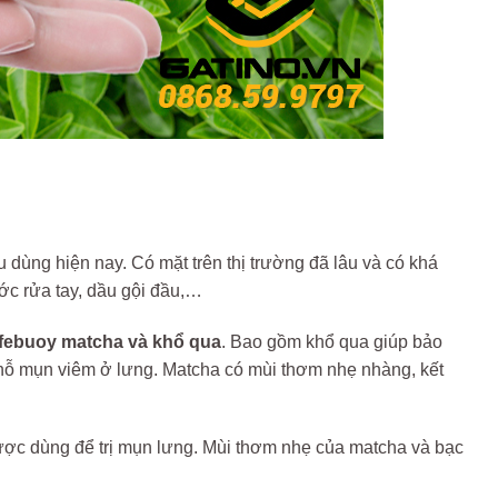
 dùng hiện nay. Có mặt trên thị trường đã lâu và có khá
c rửa tay, dầu gội đầu,…
febuoy matcha và khổ qua
. Bao gồm khổ qua giúp bảo
 chỗ mụn viêm ở lưng. Matcha có mùi thơm nhẹ nhàng, kết
được dùng để trị mụn lưng. Mùi thơm nhẹ của matcha và bạc