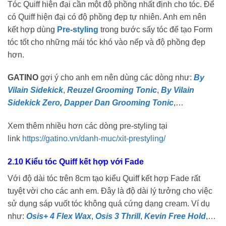
Tóc Quiff hiện đại cần một độ phồng nhất định cho tóc. Để
có Quiff hiện đại có độ phồng đẹp tự nhiên. Anh em nên
kết hợp dùng
Pre-styling
trong bước sấy tóc để tạo Form
tóc tốt cho những mái tóc khó vào nếp và độ phồng đẹp
hơn.
GATINO
gợi ý cho anh em nên dùng các dòng như:
By
Vilain Sidekick
,
Reuzel Grooming Tonic
,
By Vilain
Sidekick Zero
,
Dapper Dan Grooming Tonic
,…
Xem thêm nhiều hơn các dòng pre-styling tại
link
https://gatino.vn/danh-muc/xit-prestyling/
2.10 Kiểu tóc Quiff kết hợp với Fade
Với độ dài tóc trên 8cm tạo kiểu Quiff kết hợp Fade rất
tuyệt vời cho các anh em. Đây là độ dài lý tưởng cho việc
sử dụng sáp vuốt tóc không quá cứng dạng cream. Ví dụ
như:
Osis+ 4 Flex Wax
,
Osis 3 Thrill
,
Kevin Free Hold
,…