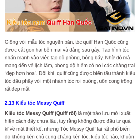
Giống với mẫu tóc nguyên bản, tóc quiff Hàn Quốc cũng
được cắt gọn hai bên mai và đằng sau gáy. Tạo hình tóc
nhấn mạnh vào việc tạo độ phồng, bóng bẩy. Nhờ đó mà
mang đến vẻ lịch lãm, phong độ hiếm có nơi các chàng trai
“đẹp hơn hoa”. Đôi khi, quiff cũng được biến tấu thành kiểu
tóc dấu phẩy với một nhánh tóc rơi xuống, uốn cong trông
rất đẹp mắt.
2.13 Kiểu tóc Messy Quiff
Kiểu tóc Messy Quiff (Quiff rối)
là một trào lưu mới xuất
hiện cách đây chưa lâu, tuy rằng không được đầu tư quá
kĩ về mặt thiết kế, nhưng Tóc Messy Quiff lại rất phổ biến
do không kén chủ cũng chẳng kén tóc, kiểu tóc nào, khuôn