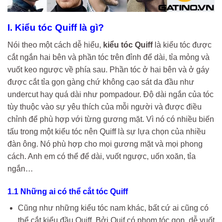
I. Kiểu tóc Quiff là gì?
Nói theo một cách dễ hiểu,
kiểu tóc Quiff
là kiểu tóc được
cắt ngắn hai bên và phần tóc trên đỉnh để dài, tỉa mỏng và
vuốt keo ngược về phía sau. Phần tóc ở hai bên và ở gáy
được cắt tỉa gọn gàng chứ không cạo sát da đầu như
undercut hay quá dài như pompadour. Độ dài ngắn của tóc
tùy thuộc vào sự yêu thích của mỗi người và được điều
chỉnh để phù hợp với từng gương mặt. Vì nó có nhiều biến
tấu trong một kiểu tóc nên Quiff là sự lựa chọn của nhiều
đàn ông. Nó phù hợp cho mọi gương mặt và mọi phong
cách. Anh em có thể để dài, vuốt ngược, uốn xoăn, tỉa
ngắn…
1.1 Những ai có thể cắt tóc Quiff
Cũng như những kiểu tóc nam khác, bất cứ ai cũng có
thể cắt kiểu đầu Quiff. Bởi Quif có phom tóc gọn, dễ vuốt