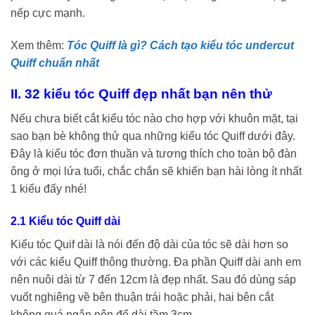
nếp cực mạnh.
Xem thêm:
Tóc Quiff là gì? Cách tạo kiểu tóc undercut
Quiff chuẩn nhất
II. 32 kiểu tóc Quiff đẹp nhất bạn nên thử
Nếu chưa biết cắt kiểu tóc nào cho hợp với khuôn mặt, tại
sao bạn bè không thử qua những kiểu tóc Quiff dưới đây.
Đây là kiểu tóc đơn thuần và tương thích cho toàn bộ đàn
ông ở mọi lứa tuổi, chắc chắn sẽ khiến bạn hài lòng ít nhất
1 kiểu đấy nhé!
2.1 Kiểu tóc Quiff dài
Kiểu tóc Quif dài là nói đến độ dài của tóc sẽ dài hơn so
với các kiểu Quiff thông thường. Đa phần Quiff dài anh em
nên nuôi dài từ 7 đến 12cm là đẹp nhất. Sau đó dùng sáp
vuốt nghiêng về bên thuận trái hoặc phải, hai bên cắt
không quá ngắn nên để dài tầm 3cm.