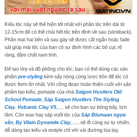
Kiểu tóc này sẽ thể hiện tốt nhất với phần tóc trên dài từ
12-15cm để có thể chải hết tóc trên đỉnh về sau (slickback).
Phần mai hai bên và sau gáy sẽ được cắt ngắn hoặc fade
sát giúp mái tóc của bạn có sự định hình các bố cục rõ
ràng, đậm chất nam tính.
Để tạo lớp và độ phồng cho tóc, bạn có thể dùng các sản
phẩm
pre-styling
kèm sấy nóng cùng lược tròn để tóc có
được form ổn nhất. Với công đoạn hoàn thiện cuối với sản
phẩm tạo kiểu, pomade của nhà
Saigon Hustlers Old
School Pomade
,
Sáp Saigon Hustlers The Styling
Clay
,
Volcanic Clay V5
,…. sẽ cho bạn sự bóng bẩy, lịch
lãm. Còn wax hay sáp vuốt tóc của
Sáp Blumaan ngựa
vằn
,
By Vilain Dynamite Clay
,….. sẽ đi cùng sự tự nhiên,
dễ dàng tạo kiểu và restyle chỉ với vài đường lùa tay.