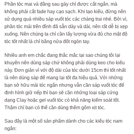
Phần tóc mai và đằng sau gáy chỉ được cắt ngắn, mà
không phải cắt fade hay cạo sạch. Khi tạo kiểu, đừng nên
sử dụng quá nhiều sáp vuốt tóc các chàng trai nhé. Bởi vì,
phần tóc mái trên đỉnh đã sẵn dày và dài, nên rất dễ bị xẹp
xuống. Nên chúng ta chỉ cần lấy lượng vừa đủ cho mật độ
tóc tốt nhất là chỉ bằng nửa đốt ngón tay.
Nhiều anh em chắc đang thắc mắc tại sao chúng tôi lại
khuyên nên dùng sáp chứ không phải dùng keo cho kiểu
này. Đơn giản vì với độ dài của tóc dưới 15cm thì tốt nhất
là nên dùng sáp để mang lại tốt đa hiệu quả. Với những
bạn sở hữu mái tóc ngắn nhưng vẫn cần sáp vuốt tóc để
định hình giữ nếp thì bạn sẽ cần những loại sáp cứng
dạng Clay hoặc gel vuốt tóc có khả năng kiểm soát tốt.
Thậm chí bạn có thể cần dùng thêm gôm xịt tóc.
Sau đây là một số sản phẩm dành cho các kiểu tóc nam
ngắn: