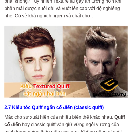
phải không? Tuy nhiên Texture lại gây ấn tượng hơn khi
phần mái được nuôi dài và vuốt lên cao với độ nghiêng
nhẹ. Có vẻ khá nghịch ngợm và chất chơi.
2.7 Kiểu tóc Quiff ngắn cổ điển (classic quiff)
Mặc cho sự xuất hiện của nhiều biến thể khác nhau,
Quiff
cổ điển
hay classic quiff vẫn giữ vững ngôi vương của
mình trong nhiều thập niên vừa qua. Không riêng gì quiff