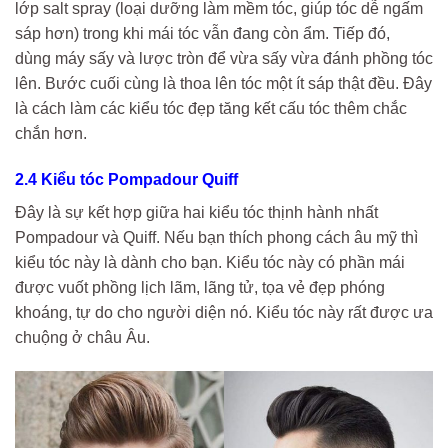
lớp salt spray (loại dưỡng làm mềm tóc, giúp tóc dễ ngấm
sáp hơn) trong khi mái tóc vẫn đang còn ẩm. Tiếp đó,
dùng máy sấy và lược tròn để vừa sấy vừa đánh phồng tóc
lên. Bước cuối cùng là thoa lên tóc một ít sáp thật đều. Đây
là cách làm các kiểu tóc đẹp tăng kết cấu tóc thêm chắc
chắn hơn.
2.4 Kiểu tóc Pompadour Quiff
Đây là sự kết hợp giữa hai kiểu tóc thịnh hành nhất
Pompadour và Quiff. Nếu bạn thích phong cách âu mỹ thì
kiểu tóc này là dành cho bạn. Kiểu tóc này có phần mái
được vuốt phồng lịch lãm, lãng tử, tọa vẻ đẹp phóng
khoáng, tự do cho người diện nó. Kiểu tóc này rất được ưa
chuộng ở châu Âu.