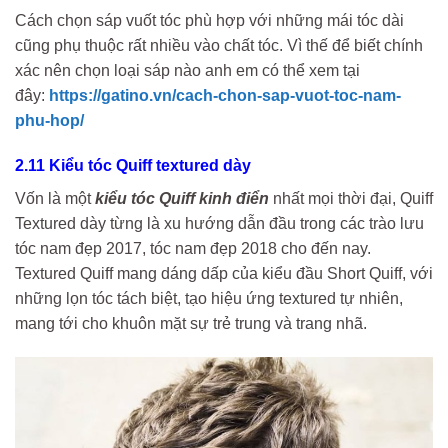
Cách chọn sáp vuốt tóc phù hợp với những mái tóc dài
cũng phụ thuộc rất nhiều vào chất tóc. Vì thế để biết chính
xác nên chọn loại sáp nào anh em có thể xem tại
đây:
https://gatino.vn/cach-chon-sap-vuot-toc-nam-
phu-hop/
2.11 Kiểu tóc Quiff textured dày
Vốn là một
kiểu tóc Quiff kinh điển
nhất mọi thời đại, Quiff
Textured dày từng là xu hướng dẫn đầu trong các trào lưu
tóc nam đẹp 2017, tóc nam đẹp 2018 cho đến nay.
Textured Quiff mang dáng dấp của kiểu đầu Short Quiff, với
những lọn tóc tách biệt, tạo hiệu ứng textured tự nhiên,
mang tới cho khuôn mặt sự trẻ trung và trang nhã.