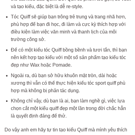
và tạo kiểu, đặc biệt là dễ re-style.
Tóc Quiff sẽ giúp bạn trông trẻ trung và trang nhã hơn,
phù hợp để bạn đi học, đi làm và cực kỳ thích hợp với
điều kiện làm việc văn minh và thanh lịch của môi
trường công sở.
Để có một kiểu tóc Quiff bồng bềnh và tươi tắn, thì bạn
nên kết hợp tạo kiểu với một số sản phẩm tạo kiểu tóc
đẹp như Wax hoặc Pomade.
Ngoài ra, dù bạn sở hữu khuôn mặt tròn, dài hoặc
xương thì vẫn có thể thực hiện kiểu tóc sport quiff phù
hợp mà không bị phản tác dụng.
Không chỉ vậy, dù bạn là ai, bạn làm nghề gì, việc lựa
chọn cắt một kiểu quiff đẹp một lần trong đời chắc hẳn
là quyết định đáng để thử.
Do vậy anh em hãy tự tin tạo kiểu Quiff mà mình yêu thích