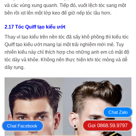
và các vùng xung quanh. Tiếp đó, vuốt lệch tóc sang một
bên rồi xịt lên một lớp keo để giữ nếp tóc lâu hơn.
2.17 Tóc Quiff tạo kiểu ướt
Thay vì tạo kiểu trên nền tóc đã sấy khô phồng thì kiểu tóc
Quiff tạo kiểu ướt mang lại một trải nghiệm mới mẻ. Tuy
nhiên kiểu này chỉ thích hợp cho những anh em có mật độ
tóc dày và khỏe. Không nên thực hiện khi tóc mỏng và dễ
dãy rụng.
Chat Zalo
Gọi 0868.59.9797
Chat Facebook