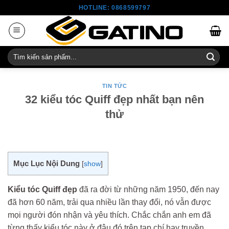
Skip
HOTLINE: 0868599797
to
content
Tìm
kiếm:
TIN TỨC
32 kiểu tóc Quiff đẹp nhất bạn nên
thử
Mục Lục Nội Dung
[
show
]
Kiểu tóc Quiff đẹp
đã ra đời từ những năm 1950, đến nay
đã hơn 60 năm, trải qua nhiều lần thay đổi, nó vẫn được
mọi người đón nhận và yêu thích. Chắc chắn anh em đã
từng thấy kiểu tóc này ở đâu đó trên tạp chí hay truyền