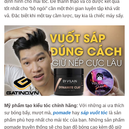
định hình cho mái tóc. Để thành thạo và có được kết quả
tốt nhất cho “bộ ngói” cần một thời gian luyện tập khá vất
vả. Đặc biệt khi một tay cầm lược, tay kia là chiếc máy sấy.
Mỹ phẩm tạo kiểu tóc chính hãng:
Với những ai ưa thích
sự bóng bẩy, mượt mà,
pomade
hay
sáp vuốt tóc
là sản
phẩm phù hợp nhất cho mái tóc của bạn. Những sản phẩm
pomade truyền thống sẽ cho bạn độ bóng cao kèm độ giữ