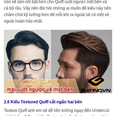
nón sẽ làm nổi bật hơn cho Quiff vuốt ngược một bên và
cả bộ râu. Vậy nên đòi hỏi những ai muốn để kiểu này nên
chăm chút kỹ lưỡng hơn để mỗi khi ra ngoài sẽ có một vẻ
ngoài hoàn hảo nhất.
2.6 Kiểu Textured Quiff cắt ngắn hai bên
Texture Quiff anh em sẽ dễ liên tưởng ngay đến Undercut