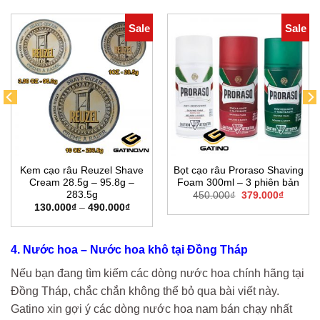
409.000₫.
00₫
379.00
đến
00₫
389.00
Sale
Sale
Kem cạo râu Reuzel Shave
Bọt cạo râu Proraso Shaving
Cream 28.5g – 95.8g –
Foam 300ml – 3 phiên bản
283.5g
Giá
Giá
450.000
₫
379.000
₫
gốc
hiện
Khoảng
130.000
₫
–
490.000
₫
là:
tại
giá:
450.000₫.
là:
từ
0₫.
379.000
130.000₫
đến
4. Nước hoa – Nước hoa khô tại Đồng Tháp
490.000₫
Nếu bạn đang tìm kiếm các dòng nước hoa chính hãng tại
Đồng Tháp, chắc chắn không thể bỏ qua bài viết này.
Gatino xin gợi ý các dòng nước hoa nam bán chạy nhất