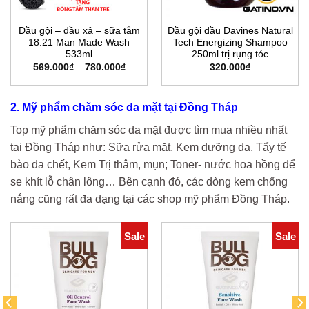
Dầu gội – dầu xả – sữa tắm
Dầu gội đầu Davines Natural
18.21 Man Made Wash
Tech Energizing Shampoo
533ml
250ml trị rụng tóc
Khoảng
569.000
₫
–
780.000
₫
320.000
₫
giá:
từ
569.000₫
đến
2. Mỹ phẩm chăm sóc da mặt tại Đồng Tháp
780.000₫
Top mỹ phẩm chăm sóc da mặt được tìm mua nhiều nhất
tại Đồng Tháp như: Sữa rửa mặt, Kem dưỡng da, Tẩy tế
bào da chết, Kem Trị thâm, mụn; Toner- nước hoa hồng để
se khít lỗ chân lông… Bên cạnh đó, các dòng kem chống
nắng cũng rất đa dạng tại các shop mỹ phẩm Đồng Tháp.
Sale
Sale