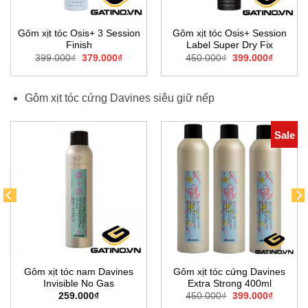
Gôm xịt tóc Osis+ 3 Session
Gôm xịt tóc Osis+ Session
Finish
Label Super Dry Fix
Giá
Giá
Giá
Giá
399.000
₫
379.000
₫
450.000
₫
399.000
₫
gốc
hiện
gốc
hiện
là:
tại
là:
tại
0₫.
399.000₫.
là:
450.000₫.
là:
379.000₫.
399.000
Gôm xịt tóc cứng Davines siêu giữ nếp
Sale
Gôm xịt tóc nam Davines
Gôm xịt tóc cứng Davines
Invisible No Gas
Extra Strong 400ml
Giá
Giá
259.000
₫
450.000
₫
399.000
₫
gốc
hiện