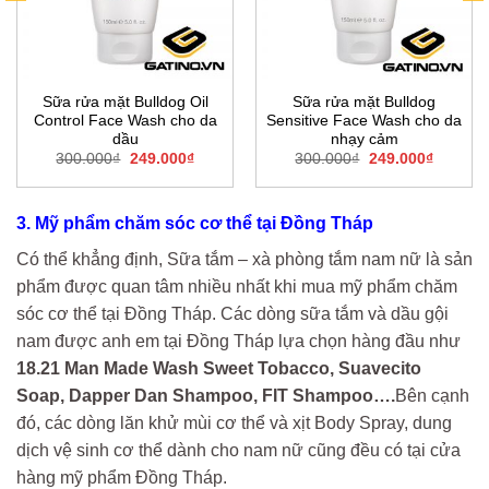
Sữa rửa mặt Bulldog Oil
Sữa rửa mặt Bulldog
Control Face Wash cho da
Sensitive Face Wash cho da
dầu
nhạy cảm
Giá
Giá
Giá
Giá
300.000
₫
249.000
₫
300.000
₫
249.000
₫
gốc
hiện
gốc
hiện
là:
tại
là:
tại
300.000₫.
là:
300.000₫.
là:
0₫.
249.000₫.
249.000
3. Mỹ phẩm chăm sóc cơ thể tại Đồng Tháp
Có thể khẳng định, Sữa tắm – xà phòng tắm nam nữ là sản
phẩm được quan tâm nhiều nhất khi mua mỹ phẩm chăm
sóc cơ thể tại Đồng Tháp. Các dòng sữa tắm và dầu gội
nam được anh em tại Đồng Tháp lựa chọn hàng đầu như
18.21 Man Made Wash Sweet Tobacco, Suavecito
Soap, Dapper Dan Shampoo, FIT Shampoo….
Bên cạnh
đó, các dòng lăn khử mùi cơ thể và xịt Body Spray, dung
dịch vệ sinh cơ thể dành cho nam nữ cũng đều có tại cửa
hàng mỹ phẩm Đồng Tháp.