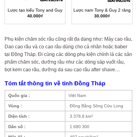
Lược tạo kiểu Tony and Guy
Lược nam Tony & Guy 2 răng
40.000
₫
30.000
₫
00₫.
Phụ kiện chăm sóc râu cũng rất đa dạng như: Máy cạo râu,
Dao cạo râu và cọ cạo râu dùng cho cá nhân hoặc baber
tại Đồng Tháp. Đi cùng các dòng phụ kiện chính là các sản
phẩm chăm sóc, dưỡng râu như các dòng sáp vuốt râu,
bọt kem cạo râu, dưỡng da sau cạo râu after shave…
Tóm tắt thông tin về tỉnh Đồng Tháp
Quốc gia :
Việt Nam
Vùng :
Đồng Bằng Sông Cửu Long
Diện tích :
3.378,8 km²
Dân số :
1.680.300