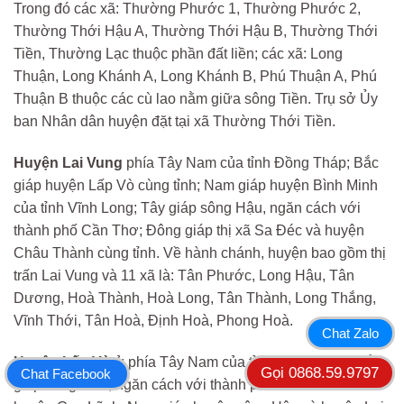
Trong đó các xã: Thường Phước 1, Thường Phước 2,
Thường Thới Hậu A, Thường Thới Hậu B, Thường Thới
Tiền, Thường Lạc thuộc phần đất liền; các xã: Long
Thuận, Long Khánh A, Long Khánh B, Phú Thuận A, Phú
Thuận B thuộc các cù lao nằm giữa sông Tiền. Trụ sở Ủy
ban Nhân dân huyện đặt tại xã Thường Thới Tiền.
Huyện Lai Vung
phía Tây Nam của tỉnh Đồng Tháp; Bắc
giáp huyện Lấp Vò cùng tỉnh; Nam giáp huyện Bình Minh
của tỉnh Vĩnh Long; Tây giáp sông Hậu, ngăn cách với
thành phố Cần Thơ; Đông giáp thị xã Sa Đéc và huyện
Châu Thành cùng tỉnh. Về hành chánh, huyện bao gồm thị
trấn Lai Vung và 11 xã là: Tân Phước, Long Hậu, Tân
Dương, Hoà Thành, Hoà Long, Tân Thành, Long Thắng,
Vĩnh Thới, Tân Hoà, Định Hoà, Phong Hoà.
Chat Zalo
Huyện Lấp Vò
ở phía Tây Nam của tỉnh Đồng Tháp; Bắc
Gọi 0868.59.9797
Chat Facebook
giáp sông Tiền, ngăn cách với thành phố Cao Lãnh và