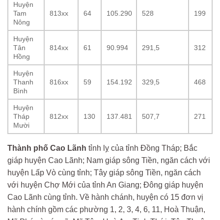
Huyện
Tam
813xx
64
105.290
528
199
Nông
Huyện
Tân
814xx
61
90.994
291,5
312
Hồng
Huyện
Thanh
816xx
59
154.192
329,5
468
Bình
Huyện
Tháp
812xx
130
137.481
507,7
271
Mười
Thành phố Cao Lãnh
tỉnh lỵ của tỉnh Đồng Tháp; Bắc
giáp huyện Cao Lãnh; Nam giáp sông Tiền, ngăn cách với
huyện Lấp Vò cùng tỉnh; Tây giáp sông Tiền, ngăn cách
với huyện Chợ Mới của tỉnh An Giang; Đông giáp huyện
Cao Lãnh cùng tỉnh. Về hành chánh, huyện có 15 đơn vị
hành chính gồm các phường 1, 2, 3, 4, 6, 11, Hoà Thuận,