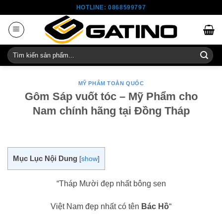
Skip
HOTLINE: 0868599797
to
content
Tìm
kiếm:
MỸ PHẨM TOÀN QUỐC
Gôm Sáp vuốt tóc – Mỹ Phẩm cho
Nam chính hãng tại Đồng Tháp
Mục Lục Nội Dung
[
show
]
“Tháp Mười đẹp nhất bông sen
Việt Nam đẹp nhất có tên
Bác Hồ
“