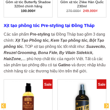
Gôm xịt tóc Butterfly Shadow
Gôm xịt tóc 2Vee Hàn Quốc
320ml chính hãng
230ml
Giá
Giá
100.000
₫
270.000
₫
249.000
₫
gốc
hiện
là:
tại
0₫.
270.000₫.
là:
249.000
Xịt tạo phồng tóc Pre-styling tại Đồng Tháp
Các sản phẩm
Pre-styling
tại Đồng Tháp bao gồm 3 dạng
chính:
Xịt Tạo Phồng tóc, Kem Tạo phồng tóc, Bột Tạo
phồng tóc.
TOP xịt tạo phồng tóc tốt nhất như:
Suavecito,
Reuzel Grooming, Bona Fide, By Vilain Sidekick,
HairZone,…
phù hợp chất tóc của người Việt. Tất cả các
sản phẩm tạo phồng đều có tại
Gatino
và được nhập khẩu
chính hãng từ các thương hiệu lớn trên thế giới.
Sale
Sale