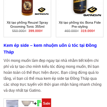
Xịt tạo phồng Reuzel Spray
Xịt tạo phồng tóc Bona Fide
Grooming Tonic 355ml
Pre-styling
Giá
Giá
Giá
Giá
550.000
₫
399.000
₫
460.000
₫
319.000
₫
gốc
hiện
gốc
hiện
là:
tại
là:
tại
550.000₫.
là:
460.000₫.
là:
399.000₫.
319.000
Kem ép side – kem nhuộm uốn ủ tóc tại Đồng
Tháp
Với mong muốn làm đẹp ngay tại nhà nhằm tiết kiệm chi
phí và tự tạo cho mình kiểu tóc đúng mong muốn, thì bạn
hoàn toàn có thể thực hiện được. Bạn cũng đừng quá lo
lắng, vì bạn có thể mua kem ép side tại Đồng Tháp qua
các shop trực tuyến với thời gian nhận hàng nhanh chóng
và duy nhất tại Gatino.
Sale