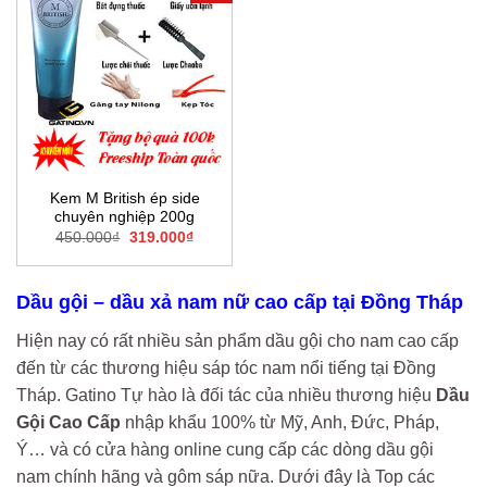
Kem M British ép side
chuyên nghiệp 200g
Giá
Giá
450.000
₫
319.000
₫
gốc
hiện
là:
tại
450.000₫.
là:
319.000₫.
Dầu gội – dầu xả nam nữ cao cấp tại Đồng Tháp
Hiện nay có rất nhiều sản phẩm dầu gội cho nam cao cấp
đến từ các thương hiệu sáp tóc nam nổi tiếng tại Đồng
Tháp. Gatino Tự hào là đối tác của nhiều thương hiệu
Dầu
Gội Cao Cấp
nhập khẩu 100% từ Mỹ, Anh, Đức, Pháp,
Ý… và có cửa hàng online cung cấp các dòng dầu gội
nam chính hãng và gôm sáp nữa. Dưới đây là Top các