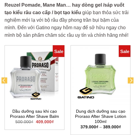
Reuzel Pomade, Mane Man… hay dòng
gel /sáp vuốt
tạo kiểu râu cao cấp
/ bọt tạo kiểu
giúp bạn thỏa sức trải
nghiệm mới lạ với bộ râu đầy phong trần bụi bặm của
mình. Đến với Gatino ngay hôm nay để sở hữu ngay cho
mình bộ sản phẩm chăm sóc râu uy tín và chính hãng nhé!
Sale
Sale
Dầu dưỡng sau khi cạo
Dung dịch dưỡng sau cạo
Proraso After Shave Balm
Proraso After Shave Lotion
100ml
Giá
Giá
500.000
₫
409.000
₫
gốc
hiện
ng
Khoản
379.000
₫
–
389.000
₫
là:
tại
giá:
500.000₫.
là:
từ