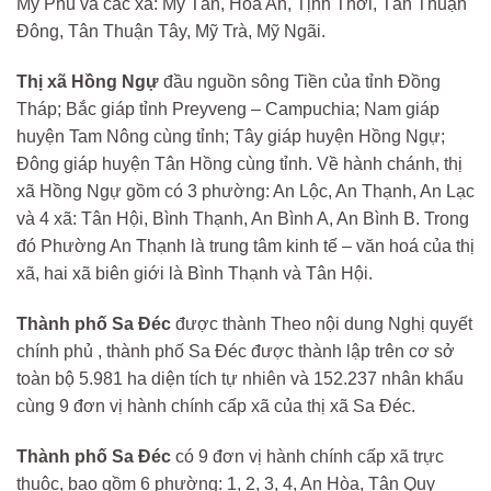
Mỹ Phú và các xã: Mỹ Tân, Hoà An, Tịnh Thới, Tân Thuận
Đông, Tân Thuận Tây, Mỹ Trà, Mỹ Ngãi.
Thị xã Hồng Ngự
đầu nguồn sông Tiền của tỉnh Đồng
Tháp; Bắc giáp tỉnh Preyveng – Campuchia; Nam giáp
huyện Tam Nông cùng tỉnh; Tây giáp huyện Hồng Ngự;
Đông giáp huyện Tân Hồng cùng tỉnh. Về hành chánh, thị
xã Hồng Ngự gồm có 3 phường: An Lộc, An Thạnh, An Lạc
và 4 xã: Tân Hội, Bình Thạnh, An Bình A, An Bình B. Trong
đó Phường An Thạnh là trung tâm kinh tế – văn hoá của thị
xã, hai xã biên giới là Bình Thạnh và Tân Hội.
Thành phố Sa Đéc
được thành Theo nội dung Nghị quyết
chính phủ , thành phố Sa Đéc được thành lập trên cơ sở
toàn bộ 5.981 ha diện tích tự nhiên và 152.237 nhân khẩu
cùng 9 đơn vị hành chính cấp xã của thị xã Sa Đéc.
Thành phố Sa Đéc
có 9 đơn vị hành chính cấp xã trực
thuộc, bao gồm 6 phường: 1, 2, 3, 4, An Hòa, Tân Quy