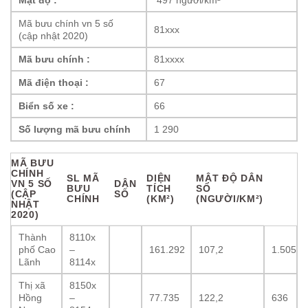
Mật độ :
497 người/km²
Mã bưu chính vn 5 số
81xxx
(cập nhật 2020)
Mã bưu chính :
81xxxx
Mã điện thoại :
67
Biển số xe :
66
Số lượng mã bưu chính
1 290
MÃ BƯU
CHÍNH
SL MÃ
DIỆN
MẬT ĐỘ DÂN
VN 5 SỐ
DÂN
BƯU
TÍCH
SỐ
(CẬP
SỐ
CHÍNH
(KM²)
(NGƯỜI/KM²)
NHẬT
2020)
Thành
8110x
phố Cao
–
161.292
107,2
1.505
Lãnh
8114x
Thị xã
8150x
Hồng
–
77.735
122,2
636