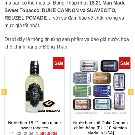
mà bạn có thể mua tại Đồng Tháp như:
18.21 Man Made
Sweet Tobacco, DUKE CANNON và SUAVECITO,
REUZEL POMADE…
với sự đảm bảo về chất lượng và
mực giá tốt nhất.
Dưới đây là thông tin từng sản phẩm và báo giá nước hoa
khô chính hãng ở Đồng Tháp
Sale
Sale
Nước hoa 18.21 man made
Nước hoa khô Duke Cannon
sweet tobacco
chính hãng [FUll 10 Version
Made In USA]
Giá
Giá
1.800.000
₫
1.590.000
₫