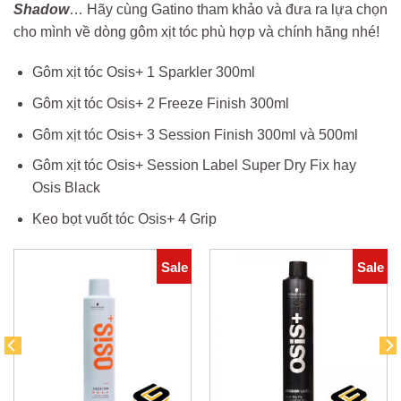
Shadow
… Hãy cùng Gatino tham khảo và đưa ra lựa chọn
cho mình về dòng gôm xịt tóc phù hợp và chính hãng nhé!
Gôm xịt tóc Osis+ 1 Sparkler 300ml
Gôm xịt tóc Osis+ 2 Freeze Finish 300ml
Gôm xịt tóc Osis+ 3 Session Finish 300ml và 500ml
Gôm xịt tóc Osis+ Session Label Super Dry Fix hay
Osis Black
Keo bọt vuốt tóc Osis+ 4 Grip
Sale
Sale