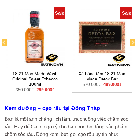
Sale
Sale
18.21 Man Made Wash
Xà bông tắm 18.21 Man
Original Sweet Tobacco
Made Detox Bar
100ml
Giá
Giá
570.000
₫
469.000
₫
gốc
hiện
Giá
Giá
350.000
₫
299.000
₫
là:
tại
gốc
hiện
570.000₫.
là:
là:
tại
469.000
350.000₫.
là:
0₫.
299.000₫.
Kem dưỡng – cạo râu tại Đồng Tháp
Bạn là một anh chàng lịch lãm, ưa chuộng việc chăm sóc
râu. Hãy để Gatino gợi ý cho bạn trọn bộ dòng sản phẩm
chăm sóc râu. Dòng kem, bọt, gel cạo râu uy tín như: