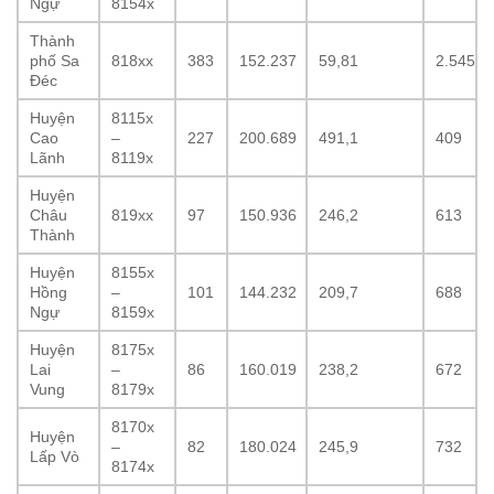
Ngự
8154x
Thành
phố Sa
818xx
383
152.237
59,81
2.545
Đéc
Huyện
8115x
Cao
–
227
200.689
491,1
409
Lãnh
8119x
Huyện
Châu
819xx
97
150.936
246,2
613
Thành
Huyện
8155x
Hồng
–
101
144.232
209,7
688
Ngự
8159x
Huyện
8175x
Lai
–
86
160.019
238,2
672
Vung
8179x
8170x
Huyện
–
82
180.024
245,9
732
Lấp Vò
8174x