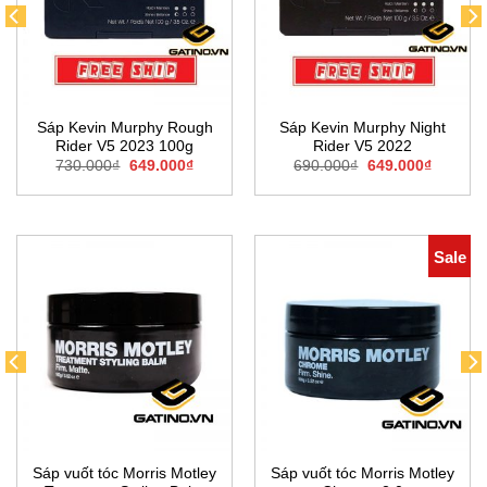
Sáp Kevin Murphy Rough
Sáp Kevin Murphy Night
Rider V5 2023 100g
Rider V5 2022
Giá
Giá
Giá
Giá
730.000
₫
649.000
₫
690.000
₫
649.000
₫
gốc
hiện
gốc
hiện
là:
tại
là:
tại
730.000₫.
là:
690.000₫.
là:
0₫.
649.000₫.
649.000
Sale
Sáp vuốt tóc Morris Motley
Sáp vuốt tóc Morris Motley