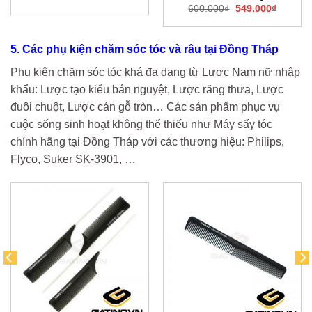
gốc
hiện
Giá
Giá
600.000
₫
549.000
₫
là:
tại
gốc
hiện
1.800.000₫.
là:
là:
tại
0₫.
1.590.000₫.
600.000₫.
là:
549.000
5. Các phụ kiện chăm sóc tóc và râu tại Đồng Tháp
Phụ kiện chăm sóc tóc khá đa dạng từ Lược Nam nữ nhập
khẩu: Lược tạo kiểu bán nguyệt, Lược răng thưa, Lược
đuôi chuột, Lược cán gỗ tròn… Các sản phẩm phục vụ
cuộc sống sinh hoạt không thể thiếu như Máy sấy tóc
chính hãng tại Đồng Tháp với các thương hiệu: Philips,
Flyco, Suker SK-3901, …