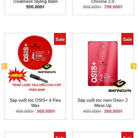
Treatment Styling Balm
Chrome 2.0
Giá
Giá
950.000
₫
900.000
₫
799.000
₫
gốc
hiện
là:
tại
900.000₫.
là:
00₫.
799.000
Sale
Sale
Sáp vuốt tóc OSIS+ 4 Flex
Sáp vuốt tóc nam Osis+ 2
Wax
Mess Up
Giá
Giá
Giá
Giá
400.000
₫
369.000
₫
400.000
₫
369.000
₫
gốc
hiện
gốc
hiện
là:
tại
là:
tại
400.000₫.
là:
400.000₫.
là:
369.000₫.
369.000