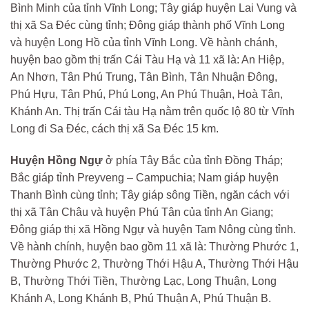
Bình Minh của tỉnh Vĩnh Long; Tây giáp huyện Lai Vung và
thị xã Sa Đéc cùng tỉnh; Đông giáp thành phố Vĩnh Long
và huyện Long Hồ của tỉnh Vĩnh Long. Về hành chánh,
huyện bao gồm thị trấn Cái Tàu Hạ và 11 xã là: An Hiệp,
An Nhơn, Tân Phú Trung, Tân Bình, Tân Nhuận Đông,
Phú Hựu, Tân Phú, Phú Long, An Phú Thuận, Hoà Tân,
Khánh An. Thị trấn Cái tàu Hạ nằm trên quốc lộ 80 từ Vĩnh
Long đi Sa Đéc, cách thị xã Sa Đéc 15 km.
Huyện Hồng Ngự
ở phía Tây Bắc của tỉnh Đồng Tháp;
Bắc giáp tỉnh Preyveng – Campuchia; Nam giáp huyện
Thanh Bình cùng tỉnh; Tây giáp sông Tiền, ngăn cách với
thị xã Tân Châu và huyện Phú Tân của tỉnh An Giang;
Đông giáp thị xã Hồng Ngự và huyện Tam Nông cùng tỉnh.
Về hành chính, huyện bao gồm 11 xã là: Thường Phước 1,
Thường Phước 2, Thường Thới Hậu A, Thường Thới Hậu
B, Thường Thới Tiền, Thường Lạc, Long Thuận, Long
Khánh A, Long Khánh B, Phú Thuận A, Phú Thuận B.