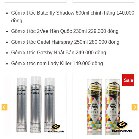
là:
tại
450.000₫.
là:
0₫.
399.000
Gôm xịt tóc Butterfly Shadow 600ml chính hãng 140.000
đồng
Gôm xịt tóc 2Vee Hàn Quốc 230ml 229.000 đồng
Gôm xịt tóc Cedel Hairspray 250ml 280.000 đồng
Gôm xịt tóc Gatsby Nhật Bản 249.000 đồng
Gôm xịt tóc nam Lady Killer 149.000 đồng
Sale