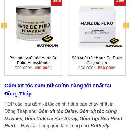
Sale
Sale
Pomade vuốt tóc Hanz De
Sáp vuốt tóc Hanz De Fuko
Fuko HeavyMade
Claymation
Giá
Giá
Giá
Giá
520.000
₫
499.000
₫
650.000
₫
550.000
₫
gốc
hiện
gốc
hiện
là:
tại
là:
tại
520.000₫.
là:
650.000₫.
là:
0₫.
499.000₫.
550.000
Gôm xịt tóc nam nữ chính hãng tốt nhất tại
Đồng Tháp
TOP các loại gôm xịt tóc chính hãng bán chạy nhất tại
Đồng Tháp như
Gôm xịt tóc Osis+, Gôm xịt tóc cứng
Davines, Gôm Colmav Hair Spray, Gôm Tigi Bed Head
Hard
… Hay các dòng gôm tầm trung như
Butterfly