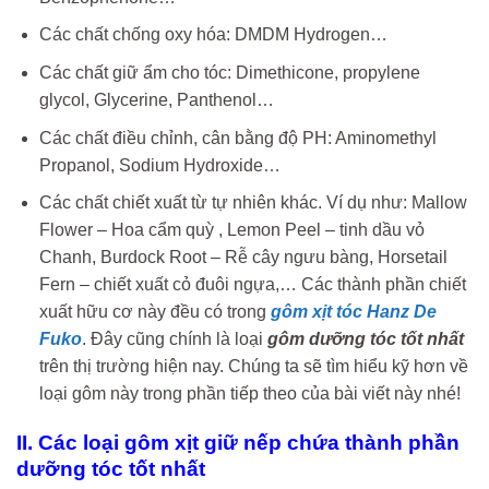
Các chất chống oxy hóa: DMDM Hydrogen…
Các chất giữ ẩm cho tóc: Dimethicone, propylene
glycol, Glycerine, Panthenol…
Các chất điều chỉnh, cân bằng độ PH: Aminomethyl
Propanol, Sodium Hydroxide…
Các chất chiết xuất từ tự nhiên khác. Ví dụ như: Mallow
Flower – Hoa cẩm quỳ , Lemon Peel – tinh dầu vỏ
Chanh, Burdock Root – Rễ cây ngưu bàng, Horsetail
Fern – chiết xuất cỏ đuôi ngựa,… Các thành phần chiết
xuất hữu cơ này đều có trong
gôm xịt tóc Hanz De
Fuko
. Đây cũng chính là loại
gôm dưỡng tóc tốt nhất
trên thị trường hiện nay. Chúng ta sẽ tìm hiểu kỹ hơn về
loại gôm này trong phần tiếp theo của bài viết này nhé!
II. Các loại gôm xịt giữ nếp chứa thành phần
dưỡng tóc tốt nhất