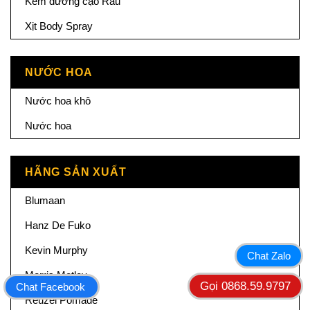
Kem dưỡng cạo Râu
Xịt Body Spray
NƯỚC HOA
Nước hoa khô
Nước hoa
HÃNG SẢN XUẤT
Blumaan
Hanz De Fuko
Kevin Murphy
Chat Zalo
Morris Motley
Gọi 0868.59.9797
Chat Facebook
Reuzel Pomade