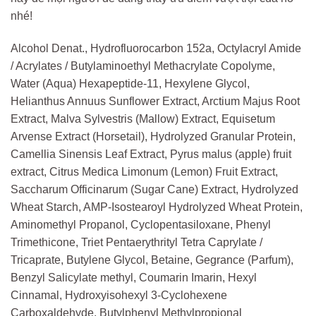
nhé!
Alcohol Denat., Hydrofluorocarbon 152a, Octylacryl Amide
/ Acrylates / Butylaminoethyl Methacrylate Copolyme,
Water (Aqua) Hexapeptide-11, Hexylene Glycol,
Helianthus Annuus Sunflower Extract, Arctium Majus Root
Extract, Malva Sylvestris (Mallow) Extract, Equisetum
Arvense Extract (Horsetail), Hydrolyzed Granular Protein,
‎Camellia Sinensis Leaf Extract, Pyrus malus (apple) fruit
extract, Citrus Medica Limonum (Lemon) Fruit Extract,
Saccharum Officinarum (Sugar Cane) Extract, Hydrolyzed
Wheat Starch, AMP-Isostearoyl Hydrolyzed Wheat Protein,
Aminomethyl Propanol, Cyclopentasiloxane, Phenyl
Trimethicone, Triet Pentaerythrityl Tetra Caprylate /
Tricaprate, Butylene Glycol, Betaine, Gegrance (Parfum),
Benzyl Salicylate methyl, Coumarin Imarin, Hexyl
Cinnamal, Hydroxyisohexyl 3-Cyclohexene
Carboxaldehyde, Butylphenyl Methylpropional