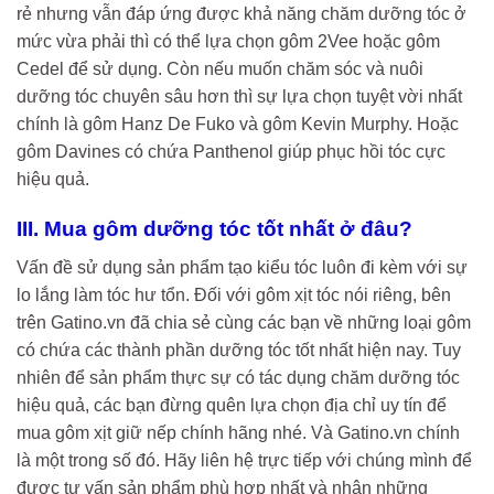
rẻ nhưng vẫn đáp ứng được khả năng chăm dưỡng tóc ở
mức vừa phải thì có thể lựa chọn gôm 2Vee hoặc gôm
Cedel để sử dụng. Còn nếu muốn chăm sóc và nuôi
dưỡng tóc chuyên sâu hơn thì sự lựa chọn tuyệt vời nhất
chính là gôm Hanz De Fuko và gôm Kevin Murphy. Hoặc
gôm Davines có chứa Panthenol giúp phục hồi tóc cực
hiệu quả.
III. Mua gôm dưỡng tóc tốt nhất ở đâu?
Vấn đề sử dụng sản phẩm tạo kiểu tóc luôn đi kèm với sự
lo lắng làm tóc hư tổn. Đối với gôm xịt tóc nói riêng, bên
trên Gatino.vn đã chia sẻ cùng các bạn về những loại gôm
có chứa các thành phần dưỡng tóc tốt nhất hiện nay. Tuy
nhiên để sản phẩm thực sự có tác dụng chăm dưỡng tóc
hiệu quả, các bạn đừng quên lựa chọn địa chỉ uy tín để
mua gôm xịt giữ nếp chính hãng nhé. Và Gatino.vn chính
là một trong số đó. Hãy liên hệ trực tiếp với chúng mình để
được tư vấn sản phẩm phù hợp nhất và nhận những