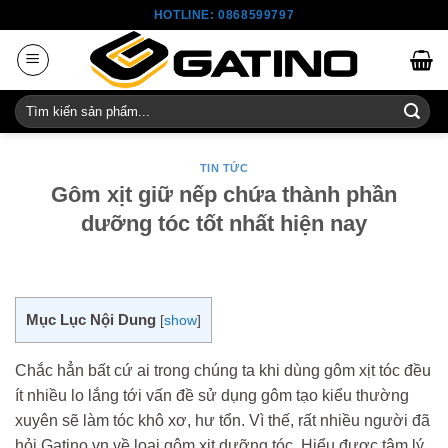
Skip
HOTLINE: 0868599797
to
content
Tìm
kiếm:
TIN TỨC
Gôm xịt giữ nếp chứa thành phần
dưỡng tóc tốt nhất hiện nay
Mục Lục Nội Dung
[
show
]
Chắc hẳn bất cứ ai trong chúng ta khi dùng gôm xịt tóc đều
ít nhiều lo lắng tới vấn đề sử dụng gôm tạo kiểu thường
xuyên sẽ làm tóc khô xơ, hư tổn. Vì thế, rất nhiều người đã
hỏi Gatino.vn về loại gôm xịt dưỡng tóc. Hiểu được tâm lý