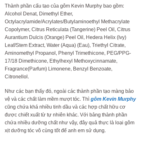
Thành phần cấu tạo của gôm Kevin Murphy bao gồm:
Alcohol Denat, Dimethyl Ether,
Octylacrylamide/Acrylates/Butylaminoethyl Methacrylate
Copolymer, Citrus Reticulata (Tangerine) Peel Oil, Citrus
Aurantium Dulcis (Orange) Peel Oil, Hedera Helix (Ivy)
Leaf/Stem Extract, Water (Aqua) (Eau), Triethyl Citrate,
Aminomethyl Propanol, Phenyl Trimethicone, PEG/PPG-
17/18 Dimethicone, Ethylhexyl Methoxycinnamate,
Fragrance(Parfum) Limonene, Benzyl Benzoate,
Citronellol.
Như các bạn thấy đó, ngoài các thành phần tạo màng bảo
vệ và các chất làm mềm mượt tóc. Thì
gôm Kevin Murphy
cũng chứa khá nhiều tinh dầu và các hợp chất hữu cơ
được chiết xuất từ tự nhiên khác. Với bảng thành phần
chứa nhiều dưỡng chất như vậy, đây quả thực là loại gôm
xịt dưỡng tóc vô cùng tốt để anh em sử dụng.