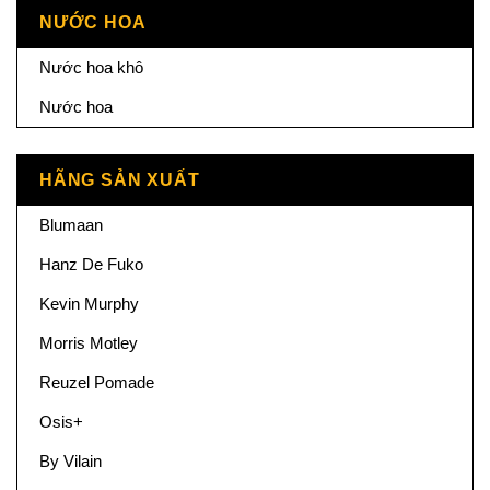
NƯỚC HOA
Nước hoa khô
Nước hoa
HÃNG SẢN XUẤT
Blumaan
Hanz De Fuko
Kevin Murphy
Morris Motley
Reuzel Pomade
Osis+
By Vilain