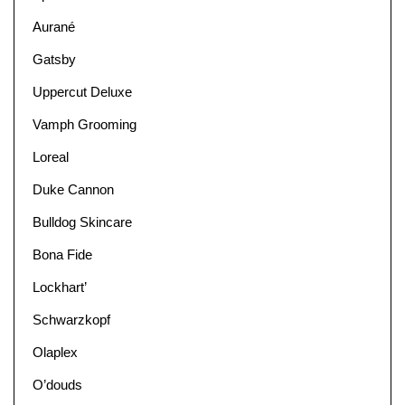
Aurané
Gatsby
Uppercut Deluxe
Vamph Grooming
Loreal
Duke Cannon
Bulldog Skincare
Bona Fide
Lockhart’
Schwarzkopf
Olaplex
O’douds