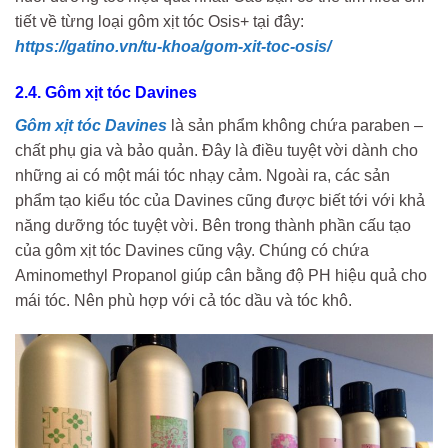
tiết về từng loại gôm xịt tóc Osis+ tại đây:
https://gatino.vn/tu-khoa/gom-xit-toc-osis/
2.4. Gôm xịt tóc Davines
Gôm xịt tóc Davines
là sản phẩm không chứa paraben –
chất phụ gia và bảo quản. Đây là điều tuyệt vời dành cho
những ai có một mái tóc nhạy cảm. Ngoài ra, các sản
phẩm tạo kiểu tóc của Davines cũng được biết tới với khả
năng dưỡng tóc tuyệt vời. Bên trong thành phần cấu tạo
của gôm xịt tóc Davines cũng vậy. Chúng có chứa
Aminomethyl Propanol giúp cân bằng độ PH hiệu quả cho
mái tóc. Nên phù hợp với cả tóc dầu và tóc khô.