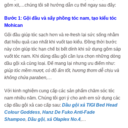
gôm xịt,…chúng tôi sẽ hướng dẫn cụ thể ngay sau đây:
Bước 1: Gội đầu và sấy phồng tóc nam, tạo kiểu tóc
Mohican
Gội đầu giúp tóc sạch hơn và re-fresh lại sức sống nhằm
đạt hiệu quả cao nhất khi vuốt tạo kiểu. Đồng thời bước
này còn giúp tóc hạn chế bị bết dính khi sử dụng gôm sáp
vuốt tóc nam. Khi dùng dầu gội cần lựa chọn những dòng
dầu gội xả cùng loại. Để mang lại nhưng ưu điểm như:
giúp tóc mềm mượt, có độ ẩm tốt, hương thơm dễ chịu và
không chứa paraben,…
Với kinh nghiệm cung cấp các sản phẩm chăm sóc tóc
nam nhiều năm. Chúng tôi gợi ý cho anh em sử dụng các
cặp dầu gội xả cao cấp sau:
Dầu gội xả TIGI Bed Head
Colour Goddess
,
Hanz De Fuko Anti-Fade
Shampoo
,
Dầu gội, xả Olaplex No.4
,…