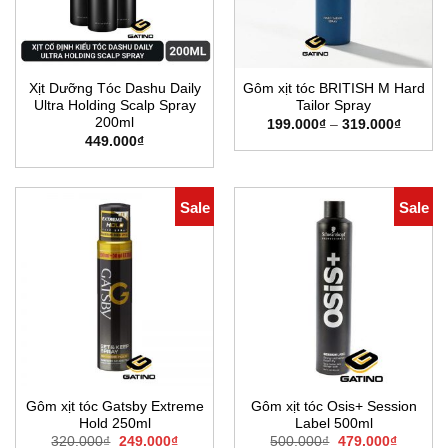
Xịt Dưỡng Tóc Dashu Daily
Gôm xịt tóc BRITISH M Hard
Ultra Holding Scalp Spray
Tailor Spray
200ml
Khoản
199.000
₫
–
319.000
₫
giá:
449.000
₫
từ
199.00
đến
319.00
Sale
Sale
Gôm xịt tóc Gatsby Extreme
Gôm xịt tóc Osis+ Session
Hold 250ml
Label 500ml
Giá
Giá
Giá
Giá
320.000
₫
249.000
₫
500.000
₫
479.000
₫