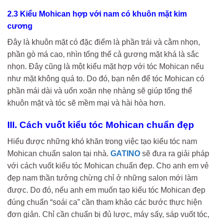
2.3 Kiểu Mohican hợp với nam có khuôn mặt kim
cương
Đây là khuôn mặt có đặc điểm là phần trái và cằm nhọn,
phần gò má cao, nhìn tổng thể cả gương mặt khá là sắc
nhọn. Đây cũng là một kiểu mặt hợp với tóc Mohican nếu
như mặt không quá to. Do đó, bạn nên để tóc Mohican có
phần mái dài và uốn xoăn nhẹ nhàng sẽ giúp tổng thể
khuôn mặt và tóc sẽ mềm mại và hài hòa hơn.
III. Cách vuốt kiểu tóc Mohican chuẩn đẹp
Hiểu được những khó khăn trong việc tạo kiểu tóc nam
Mohican chuẩn salon tại nhà.
GATINO
sẽ đưa ra giải pháp
với cách vuốt kiểu tóc Mohican chuẩn đẹp. Cho anh em vẻ
đẹp nam thần tưởng chừng chỉ ở những salon mới làm
được. Do đó, nếu anh em muốn tạo kiểu tóc Mohican đẹp
đúng chuẩn “soái ca” cần tham khảo các bước thực hiện
đơn giản. Chỉ cần chuẩn bị đủ lược, máy sấy, sáp vuốt tóc,