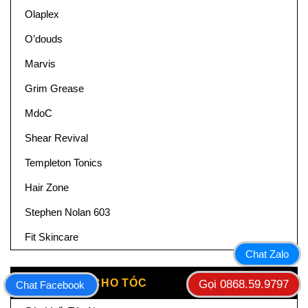
Olaplex
O’douds
Marvis
Grim Grease
MdoC
Shear Revival
Templeton Tonics
Hair Zone
Stephen Nolan 603
Fit Skincare
Chat Zalo
SẢN PHẨM CHO TÓC
Gọi 0868.59.9797
Chat Facebook