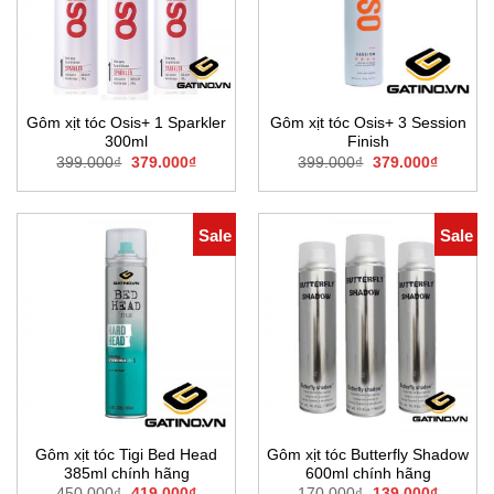
Gôm xịt tóc Osis+ 1 Sparkler
Gôm xịt tóc Osis+ 3 Session
300ml
Finish
Giá
Giá
Giá
Giá
399.000
₫
379.000
₫
399.000
₫
379.000
₫
gốc
hiện
gốc
hiện
là:
tại
là:
tại
399.000₫.
là:
399.000₫.
là:
379.000₫.
379.000
Sale
Sale
Gôm xịt tóc Tigi Bed Head
Gôm xịt tóc Butterfly Shadow
385ml chính hãng
600ml chính hãng
Giá
Giá
Giá
Giá
450.000
₫
419.000
₫
170.000
₫
139.000
₫