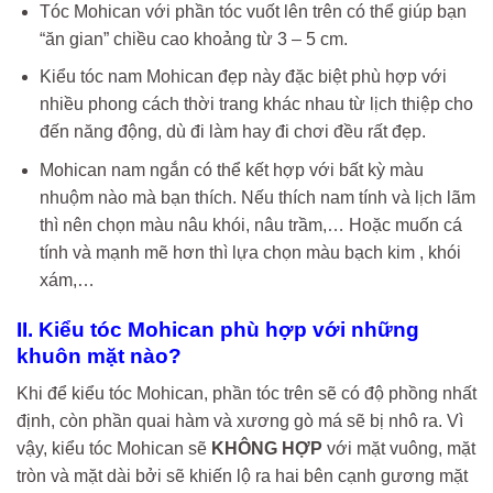
Tóc Mohican với phần tóc vuốt lên trên có thể giúp bạn
“ăn gian” chiều cao khoảng từ 3 – 5 cm.
Kiểu tóc nam Mohican đẹp này đặc biệt phù hợp với
nhiều phong cách thời trang khác nhau từ lịch thiệp cho
đến năng động, dù đi làm hay đi chơi đều rất đẹp.
Mohican nam ngắn có thể kết hợp với bất kỳ màu
nhuộm nào mà bạn thích. Nếu thích nam tính và lịch lãm
thì nên chọn màu nâu khói, nâu trầm,… Hoặc muốn cá
tính và mạnh mẽ hơn thì lựa chọn màu bạch kim , khói
xám,…
II. Kiểu tóc Mohican phù hợp với những
khuôn mặt nào?
Khi để kiểu tóc Mohican, phần tóc trên sẽ có độ phồng nhất
định, còn phần quai hàm và xương gò má sẽ bị nhô ra. Vì
vậy, kiểu tóc Mohican sẽ
KHÔNG HỢP
với mặt vuông, mặt
tròn và mặt dài bởi sẽ khiến lộ ra hai bên cạnh gương mặt