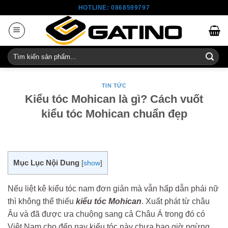
Skip
HOTLINE: 0868599797
to
content
Tìm
kiếm:
TIN TỨC
Kiểu tóc Mohican là gì? Cách vuốt
kiểu tóc Mohican chuẩn đẹp
Mục Lục Nội Dung
[
show
]
Nếu liệt kê kiểu tóc nam đơn giản mà vẫn hấp dẫn phái nữ
thì không thể thiếu
kiểu tóc Mohican
. Xuất phát từ châu
Âu và đã được ưa chuộng sang cả Châu Á trong đó có
Việt Nam cho đến nay kiểu tóc này chưa bao giờ ngừng