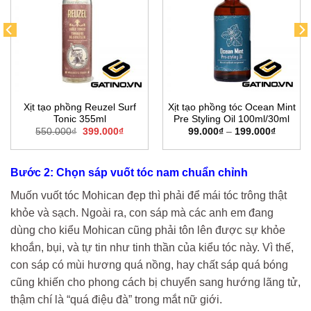
Xịt tạo phồng Reuzel Surf
Xịt tạo phồng tóc Ocean Mint
Tonic 355ml
Pre Styling Oil 100ml/30ml
Giá
Giá
Khoảng
550.000
₫
399.000
₫
99.000
₫
–
199.000
₫
gốc
hiện
giá:
là:
tại
từ
550.000₫.
là:
99.000₫
0₫.
399.000₫.
đến
Bước 2: Chọn sáp vuốt tóc nam chuẩn chỉnh
199.000
Muốn vuốt tóc Mohican đẹp thì phải để mái tóc trông thật
khỏe và sạch. Ngoài ra, con sáp mà các anh em đang
dùng cho kiểu Mohican cũng phải tôn lên được sự khỏe
khoắn, bụi, và tự tin như tinh thần của kiểu tóc này. Vì thế,
con sáp có mùi hương quá nồng, hay chất sáp quá bóng
cũng khiến cho phong cách bị chuyển sang hướng lãng tử,
thậm chí là “quá điệu đà” trong mắt nữ giới.