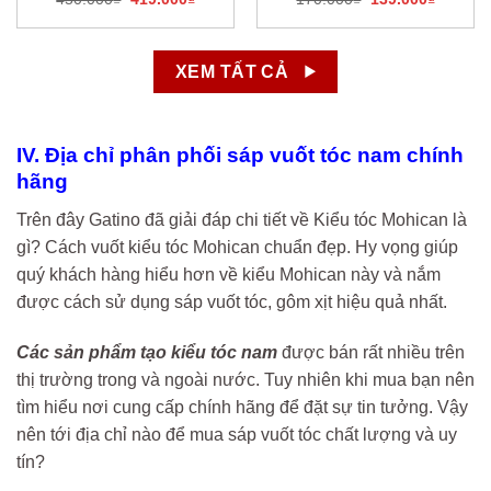
gốc
hiện
gốc
hiện
là:
tại
là:
tại
450.000₫.
là:
170.000₫.
là:
419.000₫.
139.000
XEM TẤT CẢ
IV. Địa chỉ phân phối sáp vuốt tóc nam chính
hãng
Trên đây Gatino đã giải đáp chi tiết về Kiểu tóc Mohican là
gì? Cách vuốt kiểu tóc Mohican chuẩn đẹp. Hy vọng giúp
quý khách hàng hiểu hơn về kiểu Mohican này và nắm
được cách sử dụng sáp vuốt tóc, gôm xịt hiệu quả nhất.
Các sản phẩm tạo kiểu tóc nam
được bán rất nhiều trên
thị trường trong và ngoài nước. Tuy nhiên khi mua bạn nên
tìm hiểu nơi cung cấp chính hãng để đặt sự tin tưởng. Vậy
nên tới địa chỉ nào để mua sáp vuốt tóc chất lượng và uy
tín?