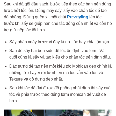
Sau khi đã gội đầu sạch, bước tiếp theo các bạn nên dùng
lược hớt tóc lên. Dùng máy sấy, sấy vào chân tóc để tạo
độ phồng. Đừng quên xịt một chút
Pre-styling
lên tóc
trước khi sấy sẽ giúp hạn chế tác động của nhiệt và còn hỗ
trợ giữ nếp tóc tốt hơn.
Sấy phần xoáy trước vì đây là nơi tóc hay chỉa lộn xộn
Sau đó sấy hai bên side để tóc ổn định vào form. Và
cuối cùng là sấy và tạo kiểu cho phần tóc trên đỉnh đầu.
Đặc trưng để tạo nên một kiểu tóc Mohican đẹp chính là
những lớp Layer rối tự nhiên mà tóc vẫn vào lọn với
Texture và độ dựng đẹp nhất.
Sau khi tóc đã đạt được độ phồng nhất định thì sấy xuôi
tóc về phía trước theo đúng form mohican để vuốt dễ
hơn.