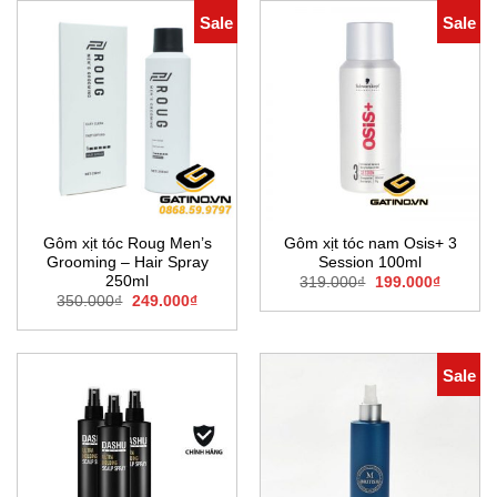
Sale
Sale
Gôm xịt tóc Roug Men’s
Gôm xịt tóc nam Osis+ 3
Grooming – Hair Spray
Session 100ml
250ml
Giá
Giá
319.000
₫
199.000
₫
gốc
hiện
Giá
Giá
350.000
₫
249.000
₫
là:
tại
gốc
hiện
319.000₫.
là:
là:
tại
199.000
350.000₫.
là:
249.000₫.
Sale