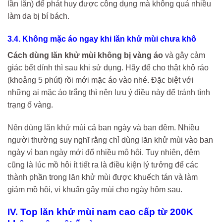
lần lăn) để phát huy được công dụng mà không quá nhiều
làm da bị bí bách.
3.4. Không mặc áo ngay khi lăn khử mùi chưa khô
Cách dùng lăn khử mùi không bị vàng áo
và gây cảm
giác bết dính thì sau khi sử dụng. Hãy để cho thật khô ráo
(khoảng 5 phút) rồi mới mặc áo vào nhé. Đặc biệt với
những ai mặc áo trắng thì nên lưu ý điều này để tránh tình
trạng ố vàng.
Nên dùng lăn khử mùi cả ban ngày và ban đêm. Nhiều
người thường suy nghĩ rằng chỉ dùng lăn khử mùi vào ban
ngày vì ban ngày mới đổ nhiều mô hôi. Tuy nhiên, đêm
cũng là lúc mồ hôi ít tiết ra là điều kiện lý tưởng để các
thành phần trong lăn khử mùi được khuếch tán và làm
giảm mồ hôi, vi khuẩn gây mùi cho ngày hôm sau.
IV. Top lăn khử mùi nam cao cấp từ 200K