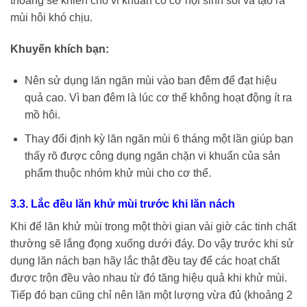
thoáng sẽ khiến cho vi khuẩn có cơ hội sinh sôi và tạo ra
mùi hôi khó chịu.
Khuyến khích bạn:
Nên sử dụng lăn ngăn mùi vào ban đêm để đạt hiệu
quả cao. Vì ban đêm là lúc cơ thể không hoạt động ít ra
mồ hôi.
Thay đổi định kỳ lăn ngăn mùi 6 tháng một lần giúp bạn
thấy rõ được công dụng ngăn chặn vi khuẩn của sản
phẩm thuộc nhóm khử mùi cho cơ thể.
3.3. Lắc đều lăn khử mùi trước khi lăn nách
Khi để lăn khử mùi trong một thời gian vài giờ các tinh chất
thường sẽ lắng đọng xuống dưới đáy. Do vậy trước khi sử
dụng lăn nách bạn hãy lắc thật đều tay để các hoạt chất
được trộn đều vào nhau từ đó tăng hiệu quả khi khử mùi.
Tiếp đó bạn cũng chỉ nên lăn một lượng vừa đủ (khoảng 2