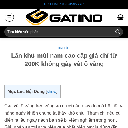
Skip
HOTLINE: 0868599797
to
content
Tìm
kiếm:
TIN TỨC
Lăn khử mùi nam cao cấp giá chỉ từ
200K không gây vệt ố vàng
Mục Lục Nội Dung
[
show
]
Các vệt ố vàng trên vùng áo dưới cánh tay do mồ hôi tiết ra
hàng ngày khiến chúng ta thấy khó chịu. Thậm chí nếu cứ
diễn ra lâu ngày nách bạn sẽ bị viêm nghiêm trọng hơn.
Giải pháp an toàn và hiệu quả nhất hiện nay là dùng
lăn