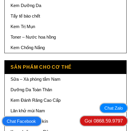
Kem Dưỡng Da
Tẩy tế bào chết
Kem Trị Mụn
Toner – Nước hoa hồng
Kem Chống Nắng
SẢN PHẨM CHO CƠ THỂ
Sữa – Xà phòng tắm Nam
Dưỡng Da Toàn Thân
Kem Đánh Răng Cao Cấp
Chat Zalo
Lăn khử mùi Nam
Gọi 0868.59.9797
Chat Facebook
Chăm sóc vùng kín