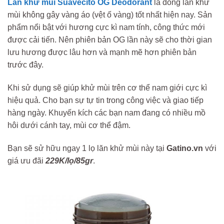
Lăn khử mùi Suavecito OG Deodorant
là dòng lăn khử
mùi không gây vàng áo (vệt ố vàng) tốt nhất hiện nay. Sản
phẩm nổi bật với hương cực kì nam tính, công thức mới
được cải tiến. Nên phiên bản OG lần này sẽ cho thời gian
lưu hương được lâu hơn và mạnh mẽ hơn phiên bản
trước đây.
Khi sử dụng sẽ giúp khử mùi trên cơ thể nam giới cực kì
hiệu quả. Cho bạn sự tự tin trong công việc và giao tiếp
hàng ngày. Khuyến kích các bạn nam đang có nhiều mồ
hôi dưới cánh tay, mùi cơ thể đậm.
Bạn sẽ sử hữu ngay 1 lọ lăn khử mùi này tại
Gatino.vn
với
giá ưu đãi
229K/lọ/85gr
.