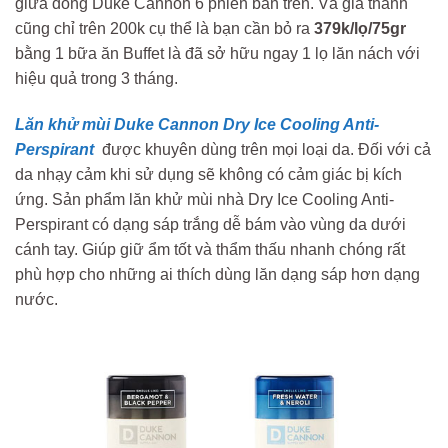
giữa dòng Duke Cannon 6 phiên bản trên. Và giá thành
cũng chỉ trên 200k cụ thể là bạn cần bỏ ra
379k/lọ/75gr
bằng 1 bữa ăn Buffet là đã sở hữu ngay 1 lọ lăn nách với
hiệu quả trong 3 tháng.
Lăn khử mùi Duke Cannon Dry Ice Cooling Anti-
Perspirant
được khuyên dùng trên mọi loại da. Đối với cả
da nhạy cảm khi sử dụng sẽ không có cảm giác bị kích
ứng. Sản phẩm lăn khử mùi nhà
Dry Ice Cooling Anti-
Perspirant có
dạng sáp trắng dễ bám vào vùng da dưới
cánh tay. Giúp giữ ẩm tốt và thẩm thấu nhanh chóng rất
phù hợp cho những ai thích dùng lăn dạng sáp hơn dạng
nước.