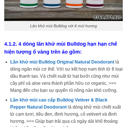
Lăn khử mùi Bulldog với 4 mùi hương
4.1.2. 4 dòng lăn khử mùi Bulldog hạn hạn chế
hiện tượng ố vàng trên áo gồm:
Lăn khử mùi Bulldog Original Natural Deodorant
là
dòng ngăn mùi cơ thể. Với sự kết hợp nam tính từ 8 loại
dầu thanh tao. Và chiết xuất từ hạt bưởi cũng như mùi
cây phỉ và aloe vera thành phần hữu cơ organic. >>>
Mang đến cho bạn sự quyến rũ nồng nàn khó cưỡng.
Lăn khử mùi cao cấp Bulldog Vetiver & Black
Pepper Natural Deodorant
là dòng khử mùi chiết xuất
từ cam tươi, tiêu đen, đinh hương, cỏ vetivert và đinh
hương. >>> Giúp bạn trải qua cả ngày dài khô thoáng