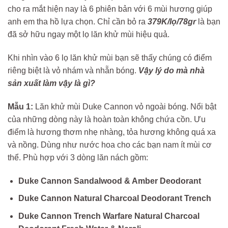
cho ra mắt hiện nay là 6 phiên bản với 6 mùi hương giúp
anh em tha hồ lựa chọn. Chỉ cần bỏ ra
379K/lọ/78gr
là bạn
đã sở hữu ngay một lọ lăn khử mùi hiệu quả.
Khi nhìn vào 6 lọ lăn khử mùi bạn sẽ thấy chúng có điểm
riêng biệt là vỏ nhám và nhẵn bóng.
Vậy lý do mà nhà
sản xuất làm vậy là gì?
Mẫu 1:
Lăn khử mùi Duke Cannon vỏ ngoài bóng. Nổi bật
của những dòng này là hoàn toàn không chứa cồn. Ưu
điểm là hương thơm nhẹ nhàng, tỏa hương không quá xa
và nồng. Dùng như nước hoa cho các bạn nam ít mùi cơ
thể. Phù hợp với 3 dòng lăn nách gồm:
Duke Cannon Sandalwood & Amber Deodorant
Duke Cannon Natural Charcoal Deodorant Trench
Duke Cannon Trench Warfare Natural Charcoal