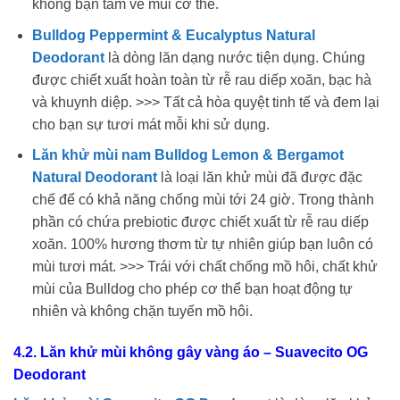
không bận tâm về mùi cơ thể.
Bulldog Peppermint & Eucalyptus Natural
Deodorant
là dòng lăn dạng nước tiện dụng. Chúng
được chiết xuất hoàn toàn từ ​​rễ rau diếp xoăn, bạc hà
và khuynh diệp. >>> Tất cả hòa quyệt tinh tế và đem lại
cho bạn sự tươi mát mỗi khi sử dụng.
Lăn khử mùi nam Bulldog Lemon & Bergamot
Natural Deodorant
là loại lăn khử mùi đã được đặc
chế để có khả năng chống mùi tới 24 giờ. Trong thành
phần có chứa prebiotic được chiết xuất từ rễ rau diếp
xoăn. 100% hương thơm từ tự nhiên giúp bạn luôn có
mùi tươi mát. >>> Trái với chất chống mồ hôi, chất khử
mùi của Bulldog cho phép cơ thể bạn hoạt động tự
nhiên và không chặn tuyến mồ hôi.
4.2.
Lăn khử mùi không gây vàng áo – Suavecito OG
Deodorant