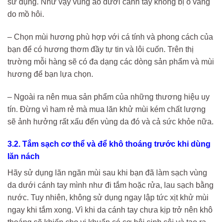
sử dụng. Như vậy vùng áo dưới cánh tay không bị ố vàng
do mồ hôi.
– Chọn mùi hương phù hợp với cá tính và phong cách của
bạn để có hương thơm đầy tự tin và lôi cuốn. Trên thị
trường mỗi hàng sẽ có đa dạng các dòng sản phẩm và mùi
hương để bạn lựa chọn.
– Ngoài ra nên mua sản phẩm của những thương hiệu uy
tín. Đừng vì ham rẻ mà mua lăn khử mùi kém chất lượng
sẽ ảnh hưởng rất xấu đến vùng da đó và cả sức khỏe nữa.
3.2. Tắm sạch cơ thể và để khô thoáng trước khi dùng
lăn nách
Hãy sử dụng lăn ngăn mùi sau khi bạn đã làm sạch vùng
da dưới cánh tay mình như đi tắm hoặc rửa, lau sạch bằng
nước. Tuy nhiên, không sử dụng ngay lập tức xịt khử mùi
ngay khi tắm xong. Vì khi da cánh tay chưa kịp trở nên khô