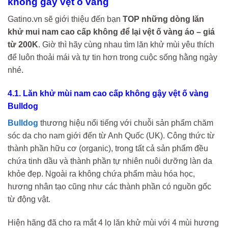
không gây vệt ố vàng
Gatino.vn sẽ giới thiệu đến bạn
TOP những dòng lăn
khử mui nam cao cấp không để lại vệt ố vàng áo – giá
từ 200K
. Giờ thì hãy cùng nhau tìm lăn khử mùi yêu thích
để luôn thoải mái và tự tin hơn trong cuộc sống hằng ngày
nhé.
4.1. Lăn khử mùi nam cao cấp không gậy vệt ố vàng
Bulldog
Bulldog
thương hiệu nổi tiếng với chuỗi sản phẩm chăm
sóc da cho nam giới đến từ Anh Quốc (UK). Công thức từ
thành phần hữu cơ (organic), trong tất cả sản phẩm đều
chứa tinh dầu và thành phần tự nhiên nuôi dưỡng làn da
khỏe đẹp. Ngoài ra không chứa phẩm màu hóa học,
hương nhân tạo cũng như các thành phần có nguồn gốc
từ động vật.
Hiện hãng đã cho ra mắt 4 lọ lăn khử mùi với 4 mùi hương