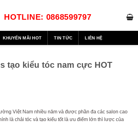
HOTLINE: 0868599797
GIỎ HÀNG /
0
₫
KHUYẾN MÃI HOT
TIN TỨC
LIÊN HỆ
 tạo kiểu tóc nam cực HOT
 trường Việt Nam nhiều năm và được phần đa các salon cao
h là chải tóc và tạo kiểu tốt là ưu điểm lớn thì lược của