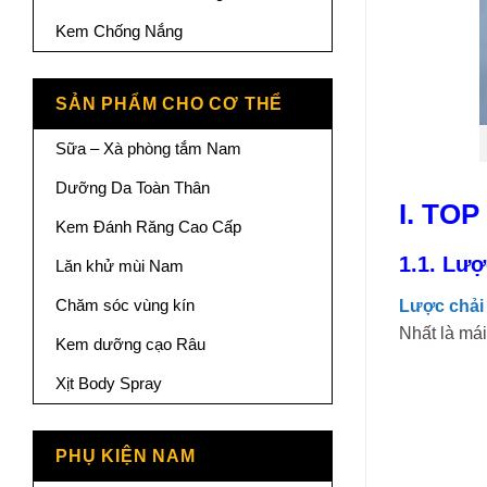
Kem Chống Nắng
SẢN PHẨM CHO CƠ THỂ
Sữa – Xà phòng tắm Nam
Dưỡng Da Toàn Thân
I. TOP
Kem Đánh Răng Cao Cấp
1.1. Lượ
Lăn khử mùi Nam
Chăm sóc vùng kín
Lược chải
Nhất là mái
Kem dưỡng cạo Râu
Xịt Body Spray
PHỤ KIỆN NAM