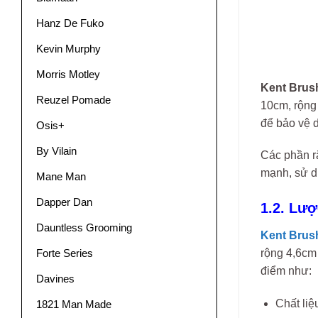
Hanz De Fuko
Kevin Murphy
Morris Motley
Kent Brus
Reuzel Pomade
10cm, rộng 
để bảo vệ 
Osis+
By Vilain
Các phần r
mạnh, sử d
Mane Man
Dapper Dan
1.2. Lư
Dauntless Grooming
Kent Brus
Forte Series
rộng 4,6cm 
điểm như:
Davines
Chất liệ
1821 Man Made