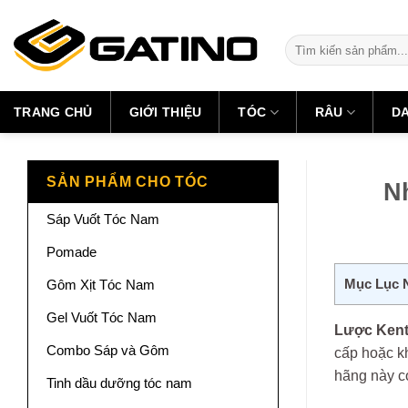
Skip
to
Tìm
content
kiếm:
TRANG CHỦ
GIỚI THIỆU
TÓC
RÂU
D
SẢN PHẨM CHO TÓC
N
Sáp Vuốt Tóc Nam
Pomade
Mục Lục 
Gôm Xịt Tóc Nam
Gel Vuốt Tóc Nam
Lược Kent
Combo Sáp và Gôm
cấp hoặc kh
hãng này có
Tinh dầu dưỡng tóc nam