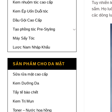
Kem nhuộm tóc cao cấp
Tuy nhiên k
sắm. Họ luô
Kem Ép Uốn Duỗi tóc
các dòng l
Dầu Gội Cao Cấp
Tạo phồng tóc Pre-Styling
Máy Sấy Tóc
Lược Nam Nhập Khẩu
SẢN PHẨM CHO DA MẶT
Sữa rửa mặt cao cấp
Kem Dưỡng Da
Tẩy tế bào chết
Kem Trị Mụn
Toner – Nước hoa hồng