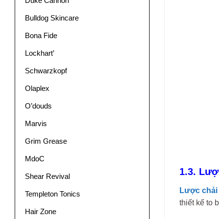
Duke Cannon
Bulldog Skincare
Bona Fide
Lockhart’
Schwarzkopf
Olaplex
O’douds
Marvis
Grim Grease
MdoC
1.3. Lư
Shear Revival
Lược chải
Templeton Tonics
thiết kế to
Hair Zone