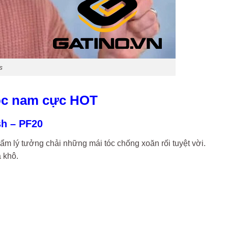
s
tóc nam cực HOT
sh – PF20
ẩm lý tưởng chải những mái tóc chống xoăn rối tuyệt vời.
à khô.