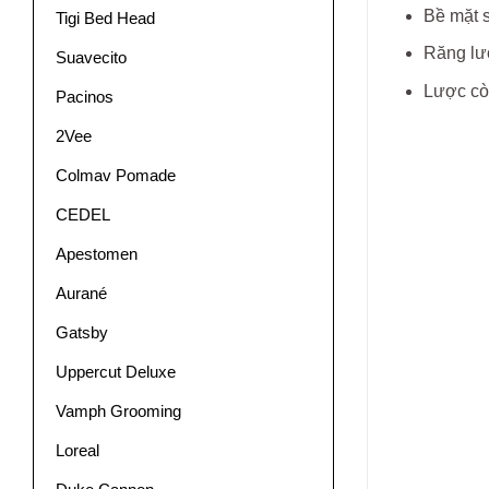
Bề mặt s
Tigi Bed Head
Răng lượ
Suavecito
Lược còn
Pacinos
2Vee
Colmav Pomade
CEDEL
Apestomen
Aurané
Gatsby
Uppercut Deluxe
Vamph Grooming
Loreal