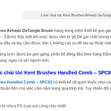
Lược chải tóc Kent Brushes Airhedz DeTang
hes Airhedz DeTangle Brush
mang trong mình thiết kế gọn gàn
– 3,8cm). Đặc biệt khi lược được làm từ gỗ Dẻ gai chất lượng 
da dầu và tay cầm được dán 1 miếng cao su để tạo sự thoải mái
ăng lược được bo gọn gàng, phân bố đồng đều theo hàng thẳng.
ụng, ngay cả với người mới.
ợc chải tóc Kent Brushes Handled Comb – SPC8
hes Handled Comb – SPC83
có thiết kế rất quen thuộc như c
thuận tiện cho việc cầm nắm trong quá trình trải. Tuy nhiên đ
u từ nhựa PS (cao su) cứng chịu nhiệt