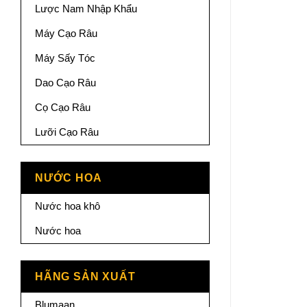
Lược Nam Nhập Khẩu
Máy Cạo Râu
Máy Sấy Tóc
Dao Cạo Râu
Cọ Cạo Râu
Lưỡi Cạo Râu
NƯỚC HOA
Nước hoa khô
Nước hoa
HÃNG SẢN XUẤT
Blumaan