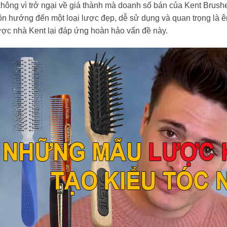
hông vì trở ngại về giá thành mà doanh số bán của Kent Brush
n hướng đến một loại lược đẹp, dễ sử dụng và quan trọng là ê
ược nhà Kent lại đáp ứng hoàn hảo vấn đề này.