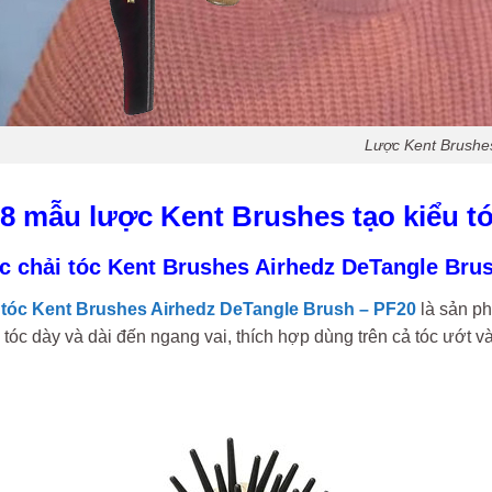
Lược Kent Brushe
 8 mẫu lược Kent Brushes tạo kiểu 
c chải tóc Kent Brushes Airhedz DeTangle Bru
 tóc Kent Brushes Airhedz DeTangle Brush – PF20
là sản ph
 tóc dày và dài đến ngang vai, thích hợp dùng trên cả tóc ướt v