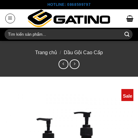
Skip
HOTLINE: 0868599797
to
content
Tìm
kiếm:
Trang chủ
/
Dầu Gội Cao Cấp
Sale