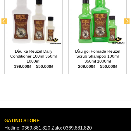
Dầu xả Reuzel Daily
Dầu gội Pomade Reuzel
Conditioner 100ml 350ml
Scrub Shampoo 100ml
1000ml
350ml 1000ml
Khoảng
Khoản
199.000
₫
–
550.000
₫
209.000
₫
–
550.000
₫
giá:
giá:
từ
từ
00₫.
199.000₫
209.00
đến
đến
550.000₫
550.00
GATINO STORE
Hotline: 0369.881.820 Zalo: 0369.881.820