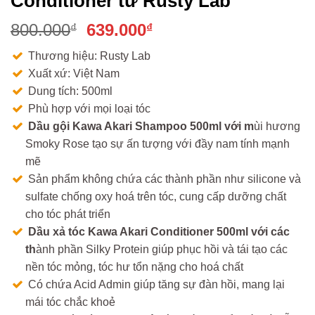
Conditioner từ Rusty Lab
Giá
Giá
800.000
639.000
₫
₫
gốc
hiện
Thương hiệu: Rusty Lab
là:
tại
Xuất xứ: Việt Nam
800.000₫.
là:
Dung tích: 500ml
639.000₫.
Phù hợp với mọi loại tóc
Dầu gội Kawa Akari Shampoo 500ml với m
ùi hương
Smoky Rose tạo sự ấn tượng với đầy nam tính mạnh
mẽ
Sản phẩm không chứa các thành phần như silicone và
sulfate chống oxy hoá trên tóc, cung cấp dưỡng chất
cho tóc phát triển
Dầu xả tóc Kawa Akari Conditioner 500ml với các
th
ành phần Silky Protein giúp phục hồi và tái tạo các
nền tóc mỏng, tóc hư tổn nặng cho hoá chất
Có chứa Acid Admin giúp tăng sự đàn hồi, mang lại
mái tóc chắc khoẻ