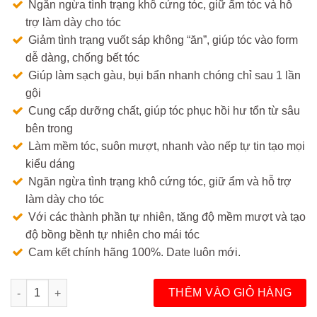
Ngăn ngừa tình trạng khô cứng tóc, giữ ẩm tóc và hỗ
trợ làm dày cho tóc
Giảm tình trạng vuốt sáp không “ăn”, giúp tóc vào form
dễ dàng, chống bết tóc
Giúp làm sạch gàu, bụi bẩn nhanh chóng chỉ sau 1 lần
gội
Cung cấp dưỡng chất, giúp tóc phục hồi hư tổn từ sâu
bên trong
Làm mềm tóc, suôn mượt, nhanh vào nếp tự tin tạo mọi
kiểu dáng
Ngăn ngừa tình trạng khô cứng tóc, giữ ẩm và hỗ trợ
làm dày cho tóc
Với các thành phần tự nhiên, tăng độ mềm mượt và tạo
độ bồng bềnh tự nhiên cho mái tóc
Cam kết chính hãng 100%. Date luôn mới.
Gội & Xả Kawa Akari Shampoo & Conditioner từ Rusty Lab số 
THÊM VÀO GIỎ HÀNG