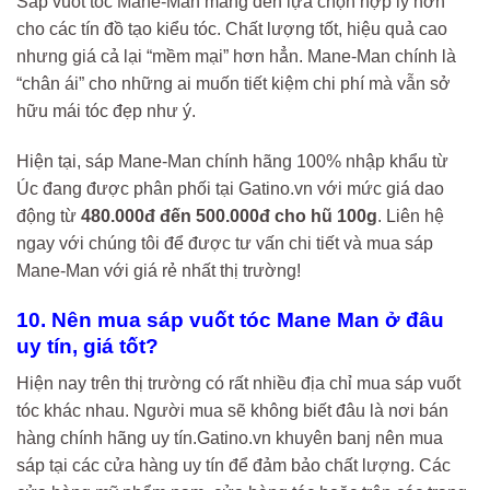
Sáp vuốt tóc Mane-Man mang đến lựa chọn hợp lý hơn
cho các tín đồ tạo kiểu tóc. Chất lượng tốt, hiệu quả cao
nhưng giá cả lại “mềm mại” hơn hẳn. Mane-Man chính là
“chân ái” cho những ai muốn tiết kiệm chi phí mà vẫn sở
hữu mái tóc đẹp như ý.
Hiện tại, sáp Mane-Man chính hãng 100% nhập khẩu từ
Úc đang được phân phối tại Gatino.vn với mức giá dao
động từ
480.000đ đến 500.000đ cho hũ 100g
. Liên hệ
ngay với chúng tôi để được tư vấn chi tiết và mua sáp
Mane-Man với giá rẻ nhất thị trường!
10. Nên mua sáp vuốt tóc Mane Man ở đâu
uy tín, giá tốt?
Hiện nay trên thị trường có rất nhiều địa chỉ mua sáp vuốt
tóc khác nhau. Người mua sẽ không biết đâu là nơi bán
hàng chính hãng uy tín.Gatino.vn khuyên banj nên mua
sáp tại các cửa hàng uy tín để đảm bảo chất lượng. Các