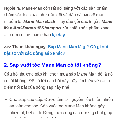
Ngoài ra, Mane-Man còn rất nổi tiếng với các sản phẩm
chăm sóc tóc khác như dầu gội và dầu xả bảo vệ màu
nhuộm tối
Mane-Man Back
. Hay dầu gội đặc trị gàu
Mane-
Man Anti-Dandruff Shampoo
. Và nhiều sản phẩm khác,
anh em có thể tham khảo
tại đây
.
>>> Tham khảo ngay:
Sáp Mane Man là gì? Có gì nổi
bật so với các dòng sáp khác?
2. Sáp vuốt tóc Mane Man có tốt không?
Câu hỏi thường gặp khi chọn mua sáp Mane Man đó là nó
có tốt không. Để trả lời câu hỏi này, hãy tìm hiểu về các ưu
điểm nổi bật của dòng sáp này nhé:
Chất sáp cao cấp: Được làm từ nguyên liệu thiên nhiên
an toàn cho tóc. Sáp vuốt tóc Mane Man không gây
nhờn rít, bết dính. Đồng thời cung cấp dưỡng chất giúp