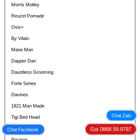
Morris Motley
Reuzel Pomade
Osis+
By Vilain
Mane Man
Dapper Dan
Dauntless Grooming
Forte Series
Davines
1821 Man Made
Chat Zalo
Tigi Bed Head
Suavecito
Gọi 0868.59.9797
Chat Facebook
Pacinos