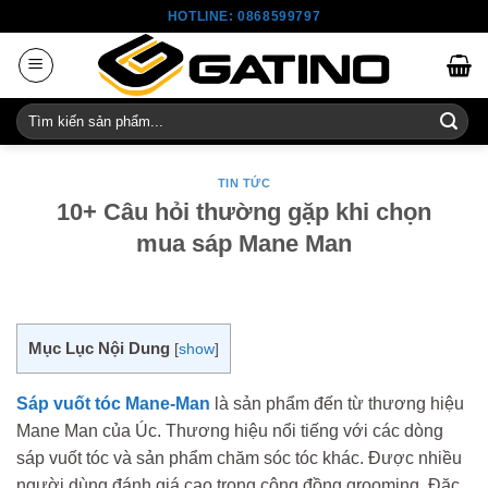
Skip
HOTLINE: 0868599797
to
content
Tìm
kiếm:
TIN TỨC
10+ Câu hỏi thường gặp khi chọn
mua sáp Mane Man
Mục Lục Nội Dung
[
show
]
Sáp vuốt tóc Mane-Man
là sản phẩm đến từ thương hiệu
Mane Man của Úc. Thương hiệu nổi tiếng với các dòng
sáp vuốt tóc và sản phẩm chăm sóc tóc khác. Được nhiều
người dùng đánh giá cao trong cộng đồng grooming. Đặc