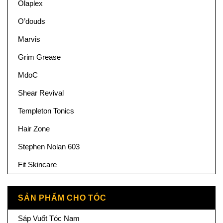
Olaplex
O’douds
Marvis
Grim Grease
MdoC
Shear Revival
Templeton Tonics
Hair Zone
Stephen Nolan 603
Fit Skincare
SẢN PHẨM CHO TÓC
Sáp Vuốt Tóc Nam