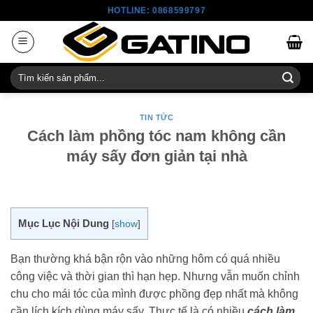
Skip
HOTLINE: 0868599797
to
content
Tìm
kiếm:
TIN TỨC
Cách làm phồng tóc nam không cần
máy sấy đơn giản tại nhà
Mục Lục Nội Dung
[
show
]
Bạn thường khá bận rộn vào những hôm có quá nhiều
công việc và thời gian thì hạn hẹp. Nhưng vẫn muốn chỉnh
chu cho mái tóc của mình được phồng đẹp nhất mà không
cần lích kích dùng máy sấy. Thực tế là có nhiều
cách làm