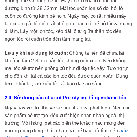
buông nhẹ và bồng bềnh. Hãy chọn mua lô cuốn tóc
đường kính từ 28-32mm. Mái tóc xoăn lọn sẽ đòi hỏi lô
cuốn có đường kính bé hơn. Ngày nay, có rất nhiều máy
tạo xoăn giả, lô điện rất nhỏ gọn, bạn có thể bỏ túi và mang
đi làm. Lấy một lọn tóc, kéo dài lô từ giữa thân tóc đến
ngọn tóc rồi cuộn tròn đến tầm mang tai.
Lưu ý khi sử dụng lô cuốn:
Chúng ta nên để chừa lại
khoảng tầm 2-3cm chân tóc không uốn xoăn. Nếu không
mái tóc sẽ trở nên phồng xù như đi dạ tiệc vậy. Tương tự
cho đến khi tất cả các lọn tóc đều được cuốn xoăn. Dùng
lược chải lại, tạo kiểu tóc và bạn đã sẵn sàng.
2.4. Sử dụng các chai xịt Pre-styling tăng volume tóc
Ngày nay với lợi thế về sự hội nhập và phát triển. Nên các
sản phẩm hỗ trợ tạo kiểu xuất hiện nhan nhản ngoài thị
trường. Với hàng loạt các biến thể khác nhau mang đến
những công dụng khác nhau. Vì thế hãy thử tìm hiểu
các