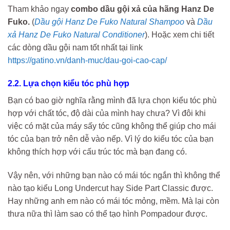
Tham khảo ngay
combo dầu gội xả của hãng Hanz De
Fuko.
(
Dầu gội Hanz De Fuko Natural Shampoo
và
Dầu
xả Hanz De Fuko Natural Conditioner
). Hoặc xem chi tiết
các dòng dầu gội nam tốt nhất tại link
https://gatino.vn/danh-muc/dau-goi-cao-cap/
2.2. Lựa chọn kiểu tóc phù hợp
Bạn có bao giờ nghĩa rằng mình đã lựa chọn kiểu tóc phù
hợp với chất tóc, độ dài của mình hay chưa? Vì đôi khi
việc có mặt của máy sấy tóc cũng không thể giúp cho mái
tóc của bạn trở nên dễ vào nếp. Vì lý do kiểu tóc của bạn
không thích hợp với cấu trúc tóc mà bạn đang có.
Vậy nên, với những bạn nào có mái tóc ngắn thì không thể
nào tạo kiểu Long Undercut hay Side Part Classic được.
Hay những anh em nào có mái tóc mỏng, mềm. Mà lại còn
thưa nữa thì làm sao có thể tạo hình Pompadour được.