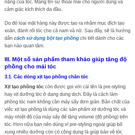
nặng của tóc. Mang tới sự thoải mái cho người dùng và
cảm giác kích thích da đầu.
Do đó loại mặt hàng này được tạo ra nhằm mục đích tạo
xoăn, đánh rối tóc cho cả nam và nữ. Sau đây, sẽ là hướng
dẫn
cách sử dụng bột tạo phồng
chi tiết dành cho các
bạn nào quan tâm.
III. Một số sản phẩm tham khảo giúp tăng độ
phồng cho mái tóc
3.1. Các dòng xịt tạo phồng chân tóc
Xịt tạo phồng tóc
còn được gọi với cái tên là pre-styling
hay xịt dưỡng tóc ở dạng dung dịch. Đây là cách làm
phồng tóc nam không cần máy sấy đơn giản. Bản chất của
việc xịt tạo phồng là dùng các sản phẩm xịt dưỡng tóc và
máy nhiệt độ của máy sấy để tăng volume (độ phồng) trên
tóc. Hơn nữa bạn nên dùng vì pre-styling ngoài giúp bổ
xung nhiều dưỡng còn có công dụng là giúp bảo vệ tóc