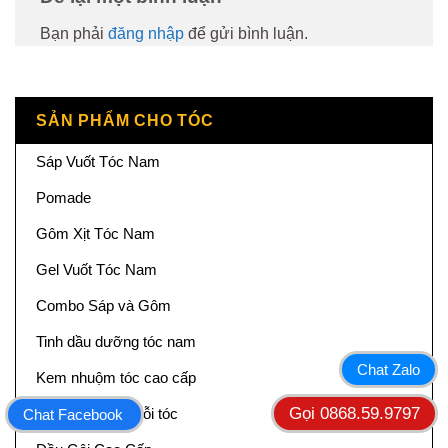
Bạn phải
đăng nhập
để gửi bình luận.
SẢN PHẨM CHO TÓC
Sáp Vuốt Tóc Nam
Pomade
Gôm Xịt Tóc Nam
Gel Vuốt Tóc Nam
Combo Sáp và Gôm
Tinh dầu dưỡng tóc nam
Chat Zalo
Kem nhuộm tóc cao cấp
Gọi 0868.59.9797
Kem Ép Uốn Duỗi tóc
Chat Facebook