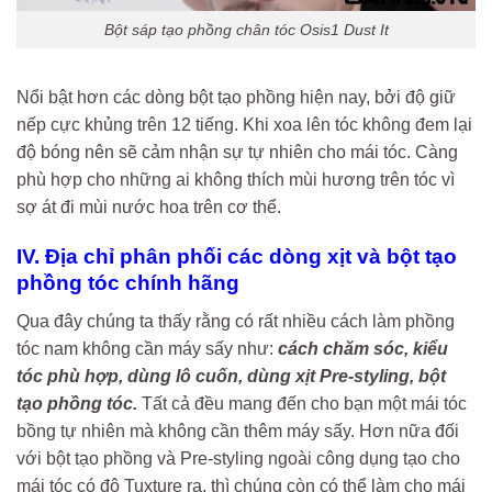
Bột sáp tạo phồng chân tóc Osis1 Dust It
Nổi bật hơn các dòng bột tạo phồng hiện nay, bởi độ giữ
nếp cực khủng trên 12 tiếng. Khi xoa lên tóc không đem lại
độ bóng nên sẽ cảm nhận sự tự nhiên cho mái tóc. Càng
phù hợp cho những ai không thích mùi hương trên tóc vì
sợ át đi mùi nước hoa trên cơ thể.
IV. Địa chỉ phân phối các dòng xịt và bột tạo
phồng tóc chính hãng
Qua đây chúng ta thấy rằng có rất nhiều cách làm phồng
tóc nam không cần máy sấy như:
cách chăm sóc, kiểu
tóc phù hợp, dùng lô cuốn, dùng xịt
Pre-styling, bột
tạo phồng tóc.
Tất cả đều mang đến cho bạn một mái tóc
bồng tự nhiên mà không cần thêm máy sấy. Hơn nữa đối
với bột tạo phồng và Pre-styling ngoài công dụng tạo cho
mái tóc có độ Tuxture ra, thì chúng còn có thể làm cho mái