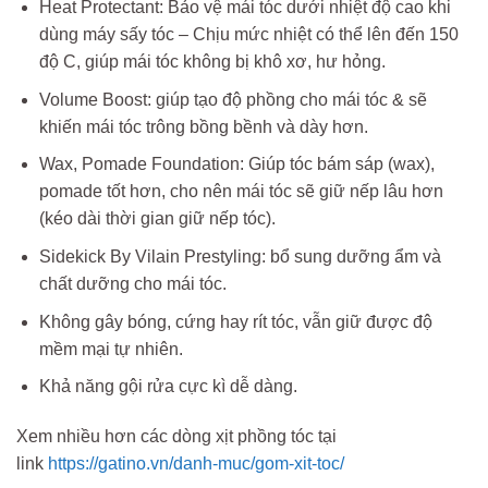
Heat Protectant: Bảo vệ mái tóc dưới nhiệt độ cao khi
dùng máy sấy tóc – Chịu mức nhiệt có thể lên đến 150
độ C, giúp mái tóc không bị khô xơ, hư hỏng.
Volume Boost: giúp tạo độ phồng cho mái tóc & sẽ
khiến mái tóc trông bồng bềnh và dày hơn.
Wax, Pomade Foundation: Giúp tóc bám sáp (wax),
pomade tốt hơn, cho nên mái tóc sẽ giữ nếp lâu hơn
(kéo dài thời gian giữ nếp tóc).
Sidekick By Vilain Prestyling: bổ sung dưỡng ẩm và
chất dưỡng cho mái tóc.
Không gây bóng, cứng hay rít tóc, vẫn giữ được độ
mềm mại tự nhiên.
Khả năng gội rửa cực kì dễ dàng.
Xem nhiều hơn các dòng xịt phồng tóc tại
link
https://gatino.vn/danh-muc/gom-xit-toc/