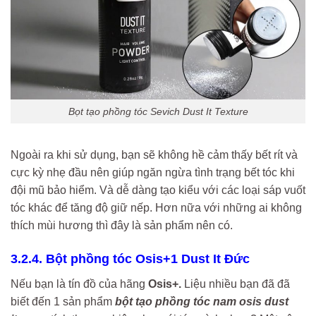
Bọt tạo phồng tóc Sevich Dust It Texture
Ngoài ra khi sử dụng, bạn sẽ không hề cảm thấy bết rít và
cực kỳ nhẹ đầu nên giúp ngăn ngừa tình trạng bết tóc khi
đội mũ bảo hiểm. Và dễ dàng tạo kiểu với các loại sáp vuốt
tóc khác để tăng độ giữ nếp. Hơn nữa với những ai không
thích mùi hương thì đây là sản phẩm nên có.
3.2.4. Bột phồng tóc Osis+1 Dust It Đức
Nếu bạn là tín đồ của hãng
Osis+.
Liệu nhiều bạn đã đã
biết đến 1 sản phẩm
bột tạo phồng tóc nam osis dust