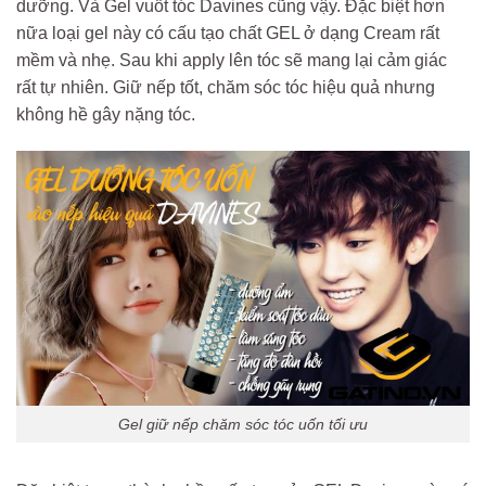
dưỡng. Và Gel vuốt tóc Davines cũng vậy. Đặc biệt hơn
nữa loại gel này có cấu tạo chất GEL ở dạng Cream rất
mềm và nhẹ. Sau khi apply lên tóc sẽ mang lại cảm giác
rất tự nhiên. Giữ nếp tốt, chăm sóc tóc hiệu quả nhưng
không hề gây nặng tóc.
Gel giữ nếp chăm sóc tóc uốn tối ưu