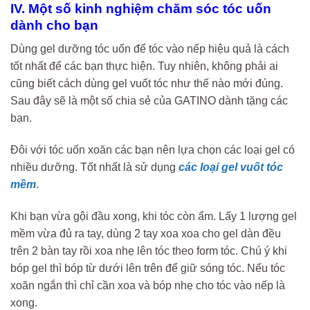
IV. Một số kinh nghiệm chăm sóc tóc uốn
dành cho bạn
Dùng gel dưỡng tóc uốn để tóc vào nếp hiệu quả là cách
tốt nhất để các bạn thực hiện. Tuy nhiên, không phải ai
cũng biết cách dùng gel vuốt tóc như thế nào mới đúng.
Sau đây sẽ là một số chia sẻ của GATINO dành tặng các
bạn.
Đôi với tóc uốn xoăn các bạn nên lựa chọn các loại gel có
nhiều dưỡng. Tốt nhất là sử dụng
các loại gel vuốt tóc
mềm
.
Khi bạn vừa gội đầu xong, khi tóc còn ẩm. Lấy 1 lượng gel
mềm vừa đủ ra tay, dùng 2 tay xoa xoa cho gel dàn đều
trên 2 bàn tay rồi xoa nhẹ lên tóc theo form tóc. Chú ý khi
bóp gel thì bóp từ dưới lên trên để giữ sóng tóc. Nếu tóc
xoăn ngắn thì chỉ cần xoa và bóp nhẹ cho tóc vào nếp là
xong.