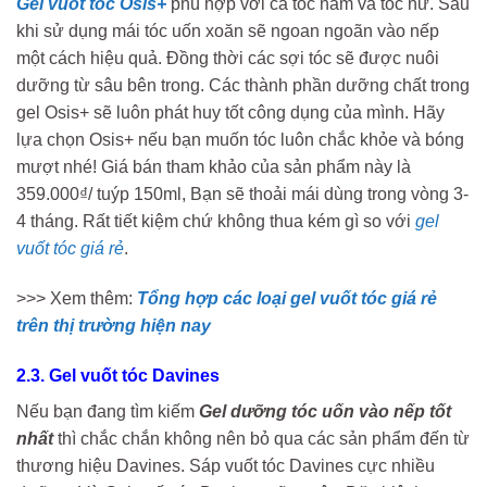
Gel vuốt tóc Osis+
phù hợp với cả tóc nam và tóc nữ. Sau
khi sử dụng mái tóc uốn xoăn sẽ ngoan ngoãn vào nếp
một cách hiệu quả. Đồng thời các sợi tóc sẽ được nuôi
dưỡng từ sâu bên trong. Các thành phần dưỡng chất trong
gel Osis+ sẽ luôn phát huy tốt công dụng của mình. Hãy
lựa chọn Osis+ nếu bạn muốn tóc luôn chắc khỏe và bóng
mượt nhé! Giá bán tham khảo của sản phẩm này là
359.000
₫/ tuýp 150ml, Bạn sẽ thoải mái dùng trong vòng 3-
4 tháng. Rất tiết kiệm chứ không thua kém gì so với
gel
vuốt tóc giá rẻ
.
>>> Xem thêm:
Tổng hợp các loại gel vuốt tóc giá rẻ
trên thị trường hiện nay
2.3. Gel vuốt tóc Davines
Nếu bạn đang tìm kiếm
Gel dưỡng tóc uốn vào nếp tốt
nhất
thì chắc chắn không nên bỏ qua các sản phẩm đến từ
thương hiệu Davines. Sáp vuốt tóc Davines cực nhiều