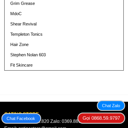
Grim Grease
MdoC
Shear Revival
Templeton Tonics
Hair Zone
Stephen Nolan 603
Fit Skincare
Chat Zalo
GATINO STORE
Gọi 0868.59.9797
Chat Facebook
Hotline: 0369.881.820 Zalo: 0369.881.820