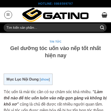
Skip
HOTLINE: 0868599797
to
content
Tìm
kiếm:
TIN TỨC
Gel dưỡng tóc uốn vào nếp tốt nhất
hiện nay
Mục Lục Nội Dung
[
show
]
Tóc uốn là mái tóc cần có sự chăm sóc khá nhiều.
“Làm
thế nào để tóc uốn luôn vào nếp gọn gàng và không bị
khô xơ”
cũng là chủ đề được rất nhiều người quan tâm.
Bởi vì tóc uốn được mềm hóa dễ bị hư tổn hơn tóc thẳng.