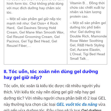
Vitamin B… Đồng thời
hình form tóc. Chứ không phải dùng
chứa các chiết xuất tự
với mục đích dưỡng hay chăm sóc
nhiên và hàm lượng
tóc.
protein cao.
– Một số sản phẩm gel giữ nếp tóc
– Một số sản phẩm gel
mạnh mẽ như: Gel Osis+ 4 Rock
dưỡng tóc phổ biến
Hard, Gel Davines Strong Hold
như: Gel dưỡng tóc
Cream, Gel Mane Man Smooth Wax,
Double Rich, Mamonde
Gel Reuzel Grooming Cream, Gel
Rose Water Soothing
Pacinos, Gel Tigi Bed Head, Gel
Gel, R&B Herb Styling
Reuzel Fiber,…
Gel, Aurane Elastin,
L’Oreal, Tigi Bed Head
Small Talk…
II. Tóc uốn, tóc xoăn nên dùng gel dưỡng
hay gel giữ nếp?
Tóc uốn, tóc xoăn là kiểu tóc được rất nhiều người yêu
thích. Với kiểu tóc này nên dùng gel giữ nếp hay gel
dưỡng tóc? Vời nhiều người chưa phân biệt rõ 2 loại GEL
này thường lựa chọn các loại
GEL vuốt tóc đa năng
vừa
giữ nếp vừa dưỡng tóc. Đây cũng sẽ là loại
Gel dưỡng