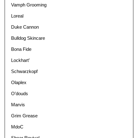
Vamph Grooming
Loreal
Duke Cannon
Bulldog Skincare
Bona Fide
Lockhart’
Schwarzkopf
Olaplex
O’douds
Marvis
Grim Grease
MdoC
Shear Revival