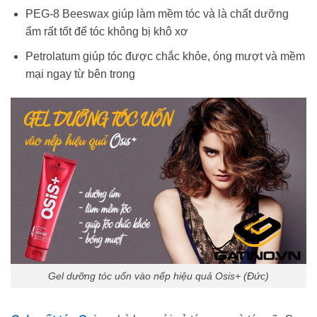
PEG-8 Beeswax giúp làm mềm tóc và là chất dưỡng
ẩm rất tốt để tóc không bị khô xơ
Petrolatum giúp tóc được chắc khỏe, óng mượt và mềm
mại ngay từ bên trong
Gel dưỡng tóc uốn vào nếp hiệu quả Osis+ (Đức)