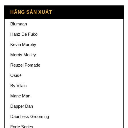
HÃNG SẢN XUẤT
Blumaan
Hanz De Fuko
Kevin Murphy
Morris Motley
Reuzel Pomade
Osis+
By Vilain
Mane Man
Dapper Dan
Dauntless Grooming
Forte Series