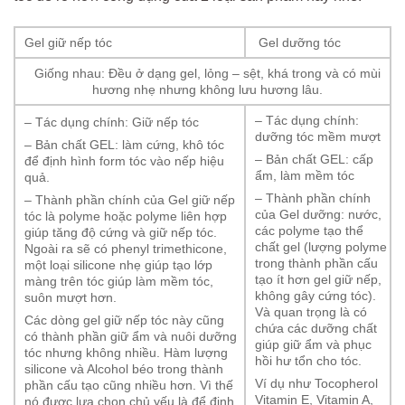
Gel giữ nếp tóc
Gel dưỡng tóc
Giống nhau: Đều ở dạng gel, lỏng – sệt, khá trong và có mùi
hương nhẹ nhưng không lưu hương lâu.
– Tác dụng chính:
– Tác dụng chính: Giữ nếp tóc
dưỡng tóc mềm mượt
– Bản chất GEL: làm cứng, khô tóc
– Bản chất GEL: cấp
để định hình form tóc vào nếp hiệu
ẩm, làm mềm tóc
quả.
– Thành phần chính
– Thành phần chính của Gel giữ nếp
của Gel dưỡng: nước,
tóc là polyme hoặc polyme liên hợp
các polyme tạo thể
giúp tăng độ cứng và giữ nếp tóc.
chất gel (lượng polyme
Ngoài ra sẽ có phenyl trimethicone,
trong thành phần cấu
một loại silicone nhẹ giúp tạo lớp
tạo ít hơn gel giữ nếp,
màng trên tóc giúp làm mềm tóc,
không gây cứng tóc).
suôn mượt hơn.
Và quan trọng là có
Các dòng gel giữ nếp tóc này cũng
chứa các dưỡng chất
có thành phần giữ ẩm và nuôi dưỡng
giúp giữ ẩm và phục
tóc nhưng không nhiều. Hàm lượng
hồi hư tổn cho tóc.
silicone và Alcohol béo trong thành
Ví dụ như Tocopherol
phần cấu tạo cũng nhiều hơn. Vì thế
Vitamin E, Vitamin A,
nó được lựa chọn chủ yếu là để định