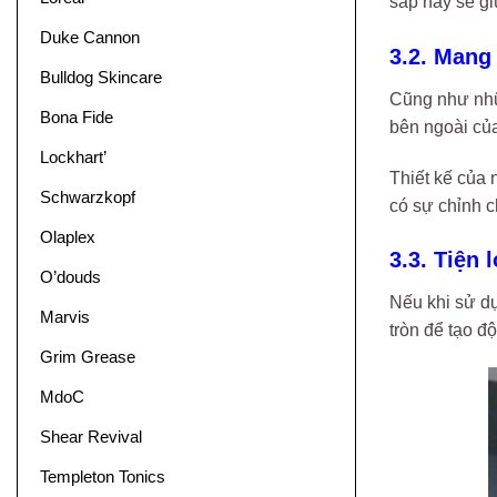
sáp này sẽ gi
Duke Cannon
3.2. Mang
Bulldog Skincare
Cũng như nhữ
Bona Fide
bên ngoài củ
Lockhart’
Thiết kế của
Schwarzkopf
có sự chỉnh c
Olaplex
3.3. Tiện 
O’douds
Nếu khi sử dụ
Marvis
tròn để tạo đ
Grim Grease
MdoC
Shear Revival
Templeton Tonics