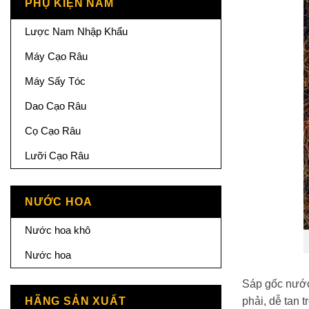
PHỤ KIỆN NAM
Lược Nam Nhập Khẩu
Máy Cạo Râu
Máy Sấy Tóc
Dao Cạo Râu
Cọ Cạo Râu
Lưỡi Cạo Râu
NƯỚC HOA
Nước hoa khô
Nước hoa
Sáp gốc nước 
HÃNG SẢN XUẤT
phải, dễ tan 