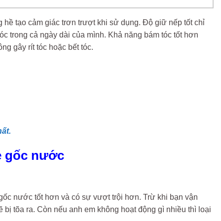
ề tạo cảm giác trơn trượt khi sử dụng. Độ giữ nếp tốt chỉ
 tóc trong cả ngày dài của mình. Khả năng bám tóc tốt hơn
g gây rít tóc hoặc bết tóc.
ất.
e gốc nước
gốc nước tốt hơn và có sự vượt trội hơn. Trừ khi bạn vận
 bị tõa ra. Còn nếu anh em không hoạt động gì nhiều thì loại