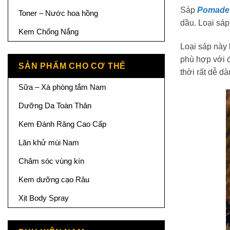
Sáp
Pomade
Toner – Nước hoa hồng
dầu. Loại sáp
Kem Chống Nắng
Loại sáp này 
phù hợp với đ
SẢN PHẨM CHO CƠ THỂ
thời rất dễ d
Sữa – Xà phòng tắm Nam
Dưỡng Da Toàn Thân
Kem Đánh Răng Cao Cấp
Lăn khử mùi Nam
Chăm sóc vùng kín
Kem dưỡng cạo Râu
Xịt Body Spray