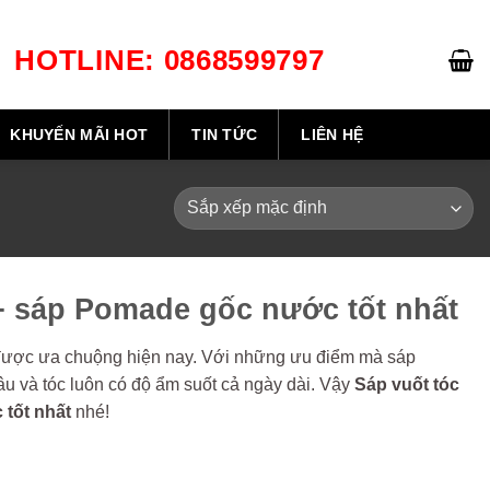
HOTLINE: 0868599797
GIỎ HÀNG /
0
₫
KHUYẾN MÃI HOT
TIN TỨC
LIÊN HỆ
+ sáp Pomade gốc nước tốt nhất
t được ưa chuộng hiện nay. Với những ưu điểm mà sáp
u và tóc luôn có độ ẩm suốt cả ngày dài. Vậy
Sáp vuốt tóc
 tốt nhất
nhé!