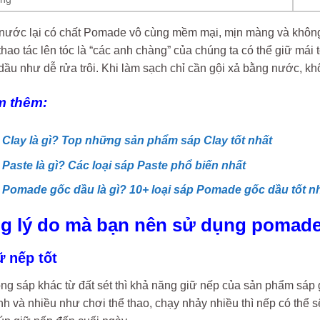
nước lại có chất Pomade vô cùng mềm mại, mịn màng và không h
thao tác lên tóc là “các anh chàng” của chúng ta có thể giữ mái
u như dễ rửa trôi. Khi làm sạch chỉ cần gội xả bằng nước, khôn
m thêm:
 Clay là gì? Top những sản phẩm sáp Clay tốt nhất
 Paste là gì? Các loại sáp Paste phổ biến nhất
 Pomade gốc dầu là gì? 10+ loại sáp Pomade gốc dầu tốt nh
g lý do mà bạn nên sử dụng pomad
ữ nếp tốt
ng sáp khác từ đất sét thì khả năng giữ nếp của sản phẩm sáp 
 và nhiều như chơi thể thao, chạy nhảy nhiều thì nếp có thể sẽ