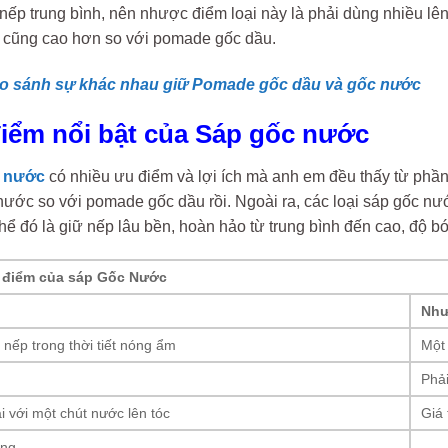
nếp trung bình, nên nhược điểm loại này là phải dùng nhiều l
h cũng cao hơn so với pomade gốc dầu.
o sánh sự khác nhau giữ Pomade gốc dầu và gốc nước
điểm nổi bật của Sáp gốc nước
 nước
có nhiều ưu điểm và lợi ích mà anh em đều thấy từ phần
ước so với pomade gốc dầu rồi. Ngoài ra, các loại sáp gốc n
ể đó là giữ nếp lâu bền, hoàn hảo từ trung bình đến cao, độ b
 điểm của sáp Gốc Nước
Như
nếp trong thời tiết nóng ẩm
Một 
Phả
ại với một chút nước lên tóc
Giá
àng