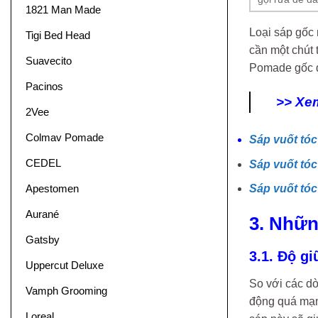
1821 Man Made
Loại sáp gốc 
Tigi Bed Head
cần một chút 
Suavecito
Pomade gốc dầ
Pacinos
>> Xe
2Vee
Colmav Pomade
Sáp vuốt tóc
CEDEL
Sáp vuốt tóc
Apestomen
Sáp vuốt tóc
Aurané
3. Nhữn
Gatsby
3.1. Độ gi
Uppercut Deluxe
So với các dò
Vamph Grooming
động quá mạnh
Loreal