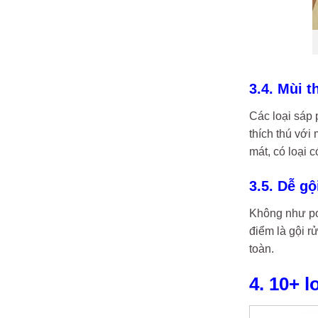
3.4. Mùi 
Các loại sáp
thích thú với
mát, có loại 
3.5. Dễ gộ
Không như pom
điểm là gội r
toàn.
4. 10+ 