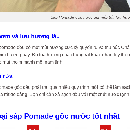
Sáp Pomade gốc nước giữ nếp tốt, lưu hươ
thơm và lưu hương lâu
 pomade đều có một mùi hương cực kỳ quyến rũ và thu hút. C
 mùi hương này. Độ tỏa hương của chúng rất khác nhau tùy thuộc
có mùi thơm mạnh mẽ, nam tính.
i rửa
ade gốc dầu phải trải qua nhiều quy trình mới có thể làm sạch
ửa rất dễ dàng. Bạn chỉ cần xả sạch đầu với một chút nước lạn
loại sáp Pomade gốc nước tốt nhất