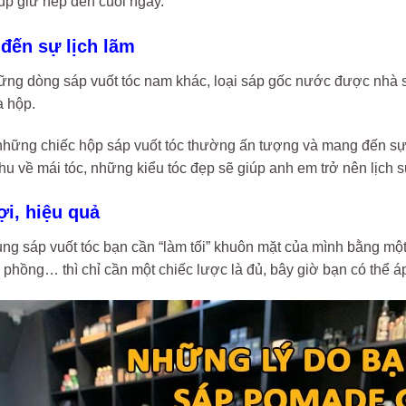
úp giữ nếp đến cuối ngày.
 đến sự lịch lãm
ng dòng sáp vuốt tóc nam khác, loại sáp gốc nước được nhà sả
a hộp.
 những chiếc hộp sáp vuốt tóc thường ấn tượng và mang đến sự
hu về mái tóc, những kiểu tóc đẹp sẽ giúp anh em trở nên lịch s
lợi, hiệu quả
ng sáp vuốt tóc bạn cần “làm tối” khuôn mặt của mình bằng một
ộ phồng… thì chỉ cần một chiếc lược là đủ, bây giờ bạn có thể 