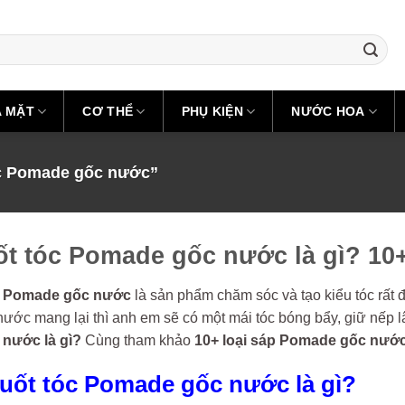
A MẶT
CƠ THỂ
PHỤ KIỆN
NƯỚC HOA
c Pomade gốc nước”
ốt tóc Pomade gốc nước là gì? 10
c Pomade gốc nước
là sản phẩm chăm sóc và tạo kiểu tóc rấ
ớc mang lại thì anh em sẽ có một mái tóc bóng bẩy, giữ nếp lâ
nước là gì?
Cùng tham khảo
10+ loại sáp Pomade gốc nước
vuốt tóc Pomade gốc nước là gì?