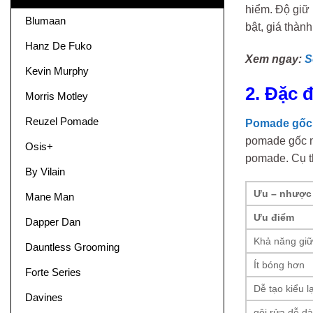
hiểm. Độ giữ 
Blumaan
bật, giá thàn
Hanz De Fuko
Xem ngay:
S
Kevin Murphy
2. Đặc 
Morris Motley
Reuzel Pomade
Pomade gốc
pomade gốc n
Osis+
pomade. Cụ th
By Vilain
Ưu – nhược
Mane Man
Ưu điểm
Dapper Dan
Khả năng giữ 
Dauntless Grooming
Ít bóng hơn
Forte Series
Dễ tạo kiểu l
Davines
gội rửa dễ d